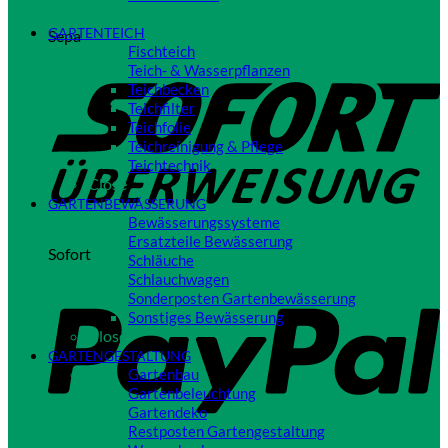
Close
GARTENTEICH
Sepa
Fischteich
Teich- & Wasserpflanzen
Teichbecken
Teichfilter
Teichfolie
Teichreinigung & Pflege
Teichtechnik
Close
GARTENBEWÄSSERUNG
Bewässerungssysteme
Ersatzteile Bewässerung
Sofort
Schläuche
Schlauchwagen
Sonderposten Gartenbewässerung
Sonstiges Bewässerung
Close
GARTENGESTALTUNG
Gartenbau
Gartenbeleuchtung
Gartendeko
Restposten Gartengestaltung