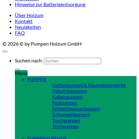
Hinweise zur Batterieentsorgung
Über Holzum
Kontakt
Neuigkeiten
FAQ
© 2026 © by Pumpen Holzum GmbH
Suchen nach:
Menu
PUMPEN
Gartenpumpen & Hauswasserwerke
Industriepumpen
Kolbenpumpen
Poolpumpen
Schmutzwasserpumpen
Schwengelpumpen
Tauchpumpen
Teichpumpen
Close
PUMPENZUBEHÖR