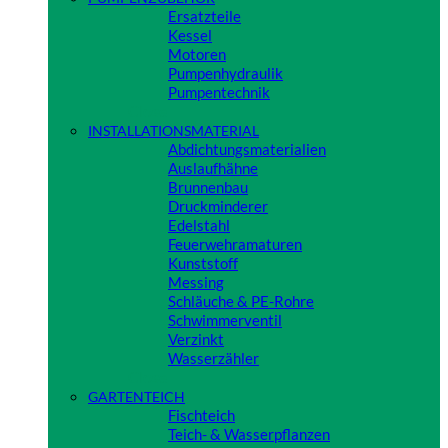
Ersatzteile
Kessel
Motoren
Pumpenhydraulik
Pumpentechnik
Close
INSTALLATIONSMATERIAL
Abdichtungsmaterialien
Auslaufhähne
Brunnenbau
Druckminderer
Edelstahl
Feuerwehramaturen
Kunststoff
Messing
Schläuche & PE-Rohre
Schwimmerventil
Verzinkt
Wasserzähler
Close
GARTENTEICH
Fischteich
Teich- & Wasserpflanzen