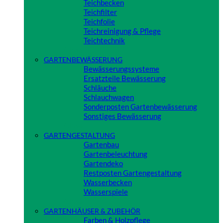
Teichbecken
Teichfilter
Teichfolie
Teichreinigung & Pflege
Teichtechnik
Close
GARTENBEWÄSSERUNG
Bewässerungssysteme
Ersatzteile Bewässerung
Schläuche
Schlauchwagen
Sonderposten Gartenbewässerung
Sonstiges Bewässerung
Close
GARTENGESTALTUNG
Gartenbau
Gartenbeleuchtung
Gartendeko
Restposten Gartengestaltung
Wasserbecken
Wasserspiele
Close
GARTENHÄUSER & ZUBEHÖR
Farben & Holzpflege