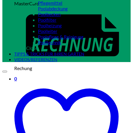
Pflegemittel
MasterCard
Poolabdeckung
Poolbecken
Poolfilter
Poolheizung
Poolleiter
Poolpflege & Reinigung
Pooltechnik
Close
TIPPS & TRICKS FÜR IHREN GARTEN
VIDEOS/REFERENZEN
Rechung
0