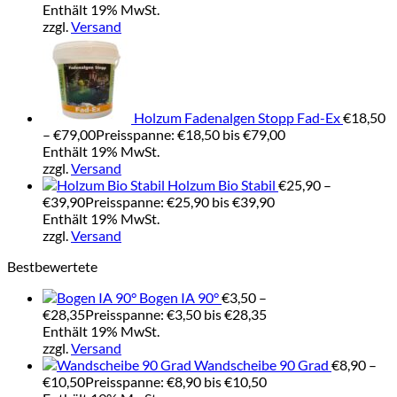
Enthält 19% MwSt.
zzgl.
Versand
Holzum Fadenalgen Stopp Fad-Ex
€
18,50
–
€
79,00
Preisspanne: €18,50 bis €79,00
Enthält 19% MwSt.
zzgl.
Versand
Holzum Bio Stabil
€
25,90
–
€
39,90
Preisspanne: €25,90 bis €39,90
Enthält 19% MwSt.
zzgl.
Versand
Bestbewertete
Bogen IA 90°
€
3,50
–
€
28,35
Preisspanne: €3,50 bis €28,35
Enthält 19% MwSt.
zzgl.
Versand
Wandscheibe 90 Grad
€
8,90
–
€
10,50
Preisspanne: €8,90 bis €10,50