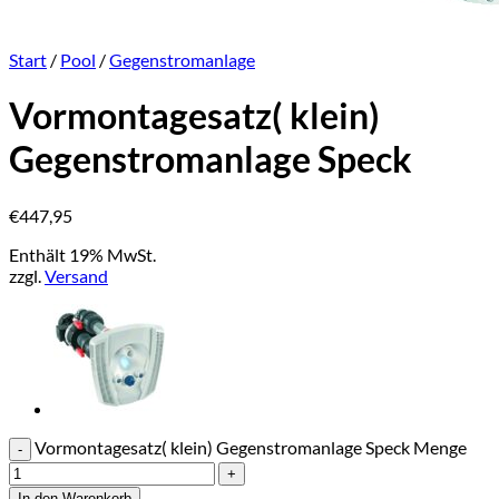
Start
/
Pool
/
Gegenstromanlage
Vormontagesatz( klein)
Gegenstromanlage Speck
€
447,95
Enthält 19% MwSt.
zzgl.
Versand
Vormontagesatz( klein) Gegenstromanlage Speck Menge
In den Warenkorb