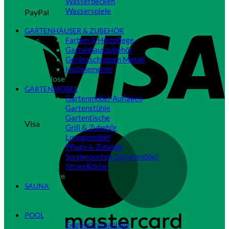
Wasserbecken
Wasserspiele
PayPal
Close
GARTENHÄUSER & ZUBEHÖR
Farben & Holzpflege
Gartenhauszubehör
Geräteschuppen Metall
Holzelemente
Close
GARTENMÖBEL
Gartenmöbel-Auflagen
Gartenstühle
Gartentische
Visa
Grill & Zubehör
Loungemöbel
Pflege & Zubehör
Sonderposten Gartenmöbel
Strandkörbe
Close
SAUNA
Close
POOL
Gegenstromanlage