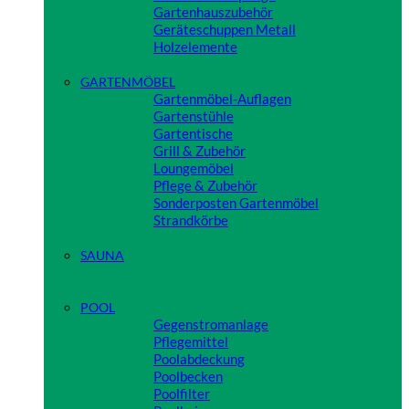
Gartenhauszubehör
Geräteschuppen Metall
Holzelemente
Close
GARTENMÖBEL
Gartenmöbel-Auflagen
Gartenstühle
Gartentische
Grill & Zubehör
Loungemöbel
Pflege & Zubehör
Sonderposten Gartenmöbel
Strandkörbe
Close
SAUNA
Close
POOL
Gegenstromanlage
Pflegemittel
Poolabdeckung
Poolbecken
Poolfilter