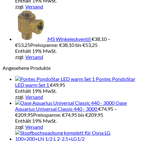
Enthält 19% MwSt.
zzgl.
Versand
MS Winkeleckventil
€
38,10
–
€
53,25
Preisspanne: €38,10 bis €53,25
Enthält 19% MwSt.
zzgl.
Versand
Angesehene Produkte
Pontec PondoStar
LED warm Set 1
€
49,95
Enthält 19% MwSt.
zzgl.
Versand
Oase
Aquarius Universal Classic 440 - 3000
€
74,95
–
€
209,95
Preisspanne: €74,95 bis €209,95
Enthält 19% MwSt.
zzgl.
Versand