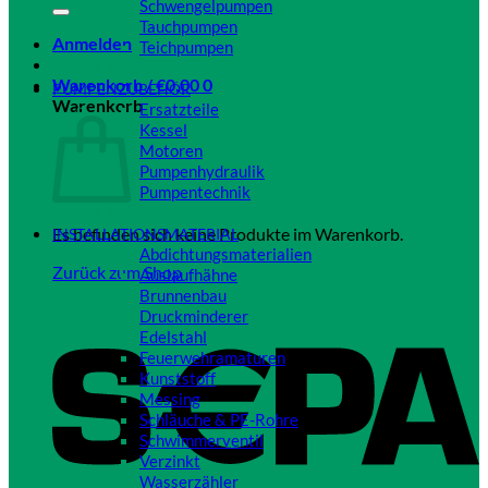
Schwengelpumpen
Tauchpumpen
Anmelden
Teichpumpen
Close
Warenkorb /
€
0,00
0
PUMPENZUBEHÖR
Warenkorb
Ersatzteile
Kessel
Motoren
Pumpenhydraulik
Pumpentechnik
Close
Es befinden sich keine Produkte im Warenkorb.
INSTALLATIONSMATERIAL
Abdichtungsmaterialien
Zurück zum Shop
Auslaufhähne
Brunnenbau
Druckminderer
Edelstahl
Feuerwehramaturen
Kunststoff
Messing
Schläuche & PE-Rohre
Schwimmerventil
Verzinkt
Wasserzähler