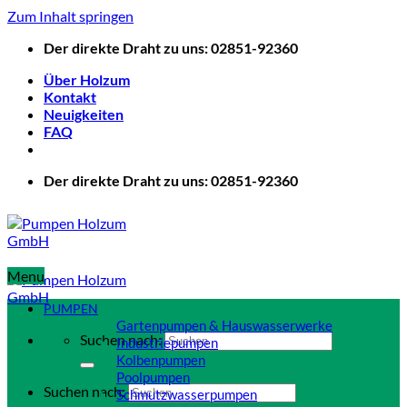
Zum Inhalt springen
Der direkte Draht zu uns: 02851-92360
Über Holzum
Kontakt
Neuigkeiten
FAQ
Der direkte Draht zu uns: 02851-92360
Menu
PUMPEN
Gartenpumpen & Hauswasserwerke
Suchen nach:
Industriepumpen
Kolbenpumpen
Poolpumpen
Suchen nach:
Schmutzwasserpumpen