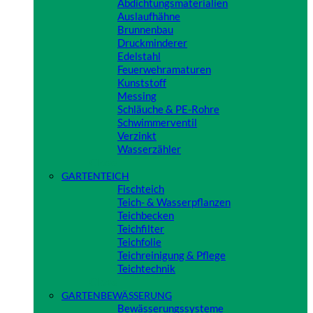
Abdichtungsmaterialien
Auslaufhähne
Brunnenbau
Druckminderer
Edelstahl
Feuerwehramaturen
Kunststoff
Messing
Schläuche & PE-Rohre
Schwimmerventil
Verzinkt
Wasserzähler
Close
GARTENTEICH
Fischteich
Teich- & Wasserpflanzen
Teichbecken
Teichfilter
Teichfolie
Teichreinigung & Pflege
Teichtechnik
Close
GARTENBEWÄSSERUNG
Bewässerungssysteme