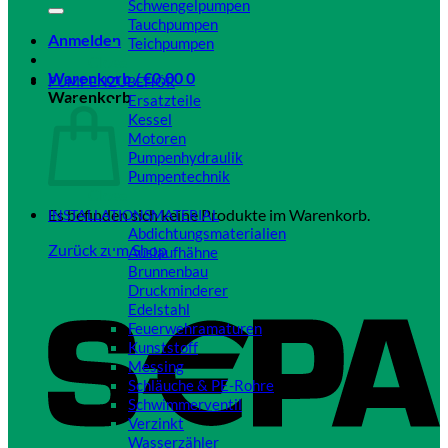
Schwengelpumpen
Tauchpumpen
Anmelden
Teichpumpen
Close
Warenkorb /
€
0,00
0
PUMPENZUBEHÖR
Warenkorb
Ersatzteile
Kessel
Motoren
Pumpenhydraulik
Pumpentechnik
Close
Es befinden sich keine Produkte im Warenkorb.
INSTALLATIONSMATERIAL
Abdichtungsmaterialien
Zurück zum Shop
Auslaufhähne
Brunnenbau
Druckminderer
Edelstahl
Feuerwehramaturen
Kunststoff
Messing
Schläuche & PE-Rohre
Schwimmerventil
Verzinkt
Wasserzähler