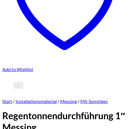
Add to Wishlist
Start
/
Installationsmaterial
/
Messing
/
MS-Sonstiges
Regentonnendurchführung 1″
Messing