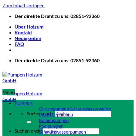
Zum Inhalt springen
Der direkte Draht zu uns: 02851-92360
Über Holzum
Kontakt
Neuigkeiten
FAQ
Der direkte Draht zu uns: 02851-92360
Menu
PUMPEN
Gartenpumpen & Hauswasserwerke
Suchen nach:
Industriepumpen
Kolbenpumpen
Poolpumpen
Suchen nach:
Schmutzwasserpumpen