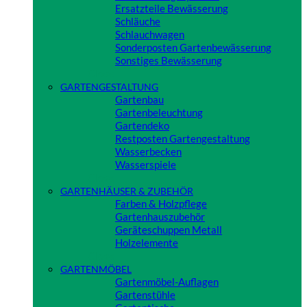
Ersatzteile Bewässerung
Schläuche
Schlauchwagen
Sonderposten Gartenbewässerung
Sonstiges Bewässerung
Close
GARTENGESTALTUNG
Gartenbau
Gartenbeleuchtung
Gartendeko
Restposten Gartengestaltung
Wasserbecken
Wasserspiele
Close
GARTENHÄUSER & ZUBEHÖR
Farben & Holzpflege
Gartenhauszubehör
Geräteschuppen Metall
Holzelemente
Close
GARTENMÖBEL
Gartenmöbel-Auflagen
Gartenstühle