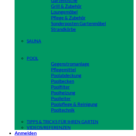
Gartentische
Grill & Zubehör
Loungemöbel
Pflege & Zubehör
Sonderposten Gartenmöbel
Strandkörbe
Close
SAUNA
Close
POOL
Gegenstromanlage
Pflegemittel
Poolabdeckung
Poolbecken
Poolfilter
Poolheizung
Poolleiter
Poolpflege & Reinigung
Pooltechnik
Close
TIPPS & TRICKS FÜR IHREN GARTEN
VIDEOS/REFERENZEN
Anmelden