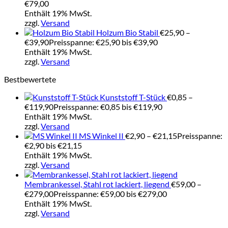
€79,00
Enthält 19% MwSt.
zzgl.
Versand
Holzum Bio Stabil
€
25,90
–
€
39,90
Preisspanne: €25,90 bis €39,90
Enthält 19% MwSt.
zzgl.
Versand
Bestbewertete
Kunststoff T-Stück
€
0,85
–
€
119,90
Preisspanne: €0,85 bis €119,90
Enthält 19% MwSt.
zzgl.
Versand
MS Winkel II
€
2,90
–
€
21,15
Preisspanne:
€2,90 bis €21,15
Enthält 19% MwSt.
zzgl.
Versand
Membrankessel, Stahl rot lackiert, liegend
€
59,00
–
€
279,00
Preisspanne: €59,00 bis €279,00
Enthält 19% MwSt.
zzgl.
Versand