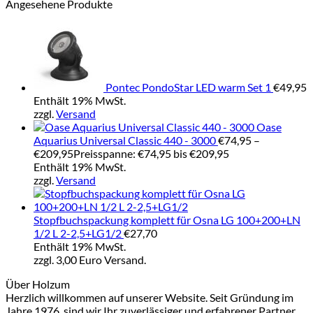
Angesehene Produkte
Pontec PondoStar LED warm Set 1
€
49,95
Enthält 19% MwSt.
zzgl.
Versand
Oase
Aquarius Universal Classic 440 - 3000
€
74,95
–
€
209,95
Preisspanne: €74,95 bis €209,95
Enthält 19% MwSt.
zzgl.
Versand
Stopfbuchspackung komplett für Osna LG 100+200+LN
1/2 L 2-2,5+LG1/2
€
27,70
Enthält 19% MwSt.
zzgl. 3,00 Euro Versand.
Über Holzum
Herzlich willkommen auf unserer Website. Seit Gründung im
Jahre 1976, sind wir Ihr zuverlässiger und erfahrener Partner,