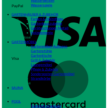
Wasserbecken
Wasserspiele
PayPal
Close
GARTENHÄUSER & ZUBEHÖR
Farben & Holzpflege
Gartenhauszubehör
Geräteschuppen Metall
Holzelemente
Close
GARTENMÖBEL
Gartenmöbel-Auflagen
Gartenstühle
Gartentische
Visa
Grill & Zubehör
Loungemöbel
Pflege & Zubehör
Sonderposten Gartenmöbel
Strandkörbe
Close
SAUNA
Close
POOL
Gegenstromanlage