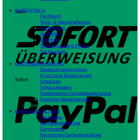
Close
GARTENTEICH
Sepa
Fischteich
Teich- & Wasserpflanzen
Teichbecken
Teichfilter
Teichfolie
Teichreinigung & Pflege
Teichtechnik
Close
GARTENBEWÄSSERUNG
Bewässerungssysteme
Ersatzteile Bewässerung
Sofort
Schläuche
Schlauchwagen
Sonderposten Gartenbewässerung
Sonstiges Bewässerung
Close
GARTENGESTALTUNG
Gartenbau
Gartenbeleuchtung
Gartendeko
Restposten Gartengestaltung