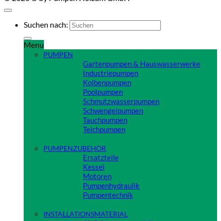
Suchen nach:
Menu
PUMPEN
Gartenpumpen & Hauswasserwerke
Industriepumpen
Kolbenpumpen
Poolpumpen
Schmutzwasserpumpen
Schwengelpumpen
Tauchpumpen
Teichpumpen
Close
PUMPENZUBEHÖR
Ersatzteile
Kessel
Motoren
Pumpenhydraulik
Pumpentechnik
Close
INSTALLATIONSMATERIAL