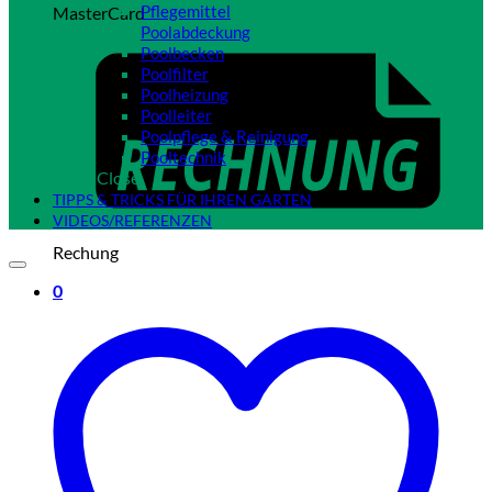
Pflegemittel
MasterCard
Poolabdeckung
Poolbecken
Poolfilter
Poolheizung
Poolleiter
Poolpflege & Reinigung
Pooltechnik
Close
TIPPS & TRICKS FÜR IHREN GARTEN
VIDEOS/REFERENZEN
Rechung
0