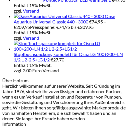
Enthält 19% MwSt.
zzgl.
Versand
Oase
Aquarius Universal Classic 440 - 3000
€
74,95
–
€
209,95
Preisspanne: €74,95 bis €209,95
Enthält 19% MwSt.
zzgl.
Versand
Stopfbuchspackung komplett für Osna LG 100+200+LN
1/2 L 2-2,5+LG1/2
€
27,70
Enthält 19% MwSt.
zzgl. 3,00 Euro Versand.
Über Holzum
Herzlich willkommen auf unserer Website. Seit Gründung im
Jahre 1976, sind wir Ihr zuverlässiger und erfahrener Partner,
wenn es um Verkauf, Installation und Reparatur von Pumpen,
sowie die Gestaltung und Verschönerung Ihres Außenbereichs
geht. Wir bieten Ihnen sorgfältig ausgewählte Markenprodukte
von namhaften Herstellern, die sich bewährt haben und an
denen Sie lange ihre Freude haben werden.
Information