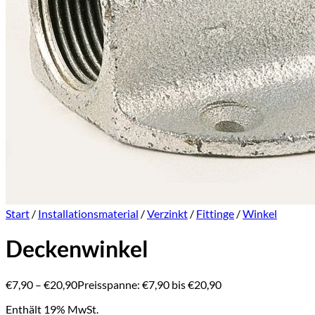
Start
/
Installationsmaterial
/
Verzinkt
/
Fittinge
/
Winkel
Deckenwinkel
€
7,90
–
€
20,90
Preisspanne: €7,90 bis €20,90
Enthält 19% MwSt.