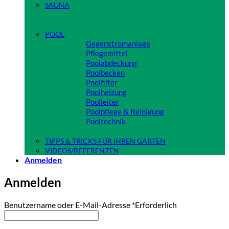
SAUNA
Close
POOL
Gegenstromanlage
Pflegemittel
Poolabdeckung
Poolbecken
Poolfilter
Poolheizung
Poolleiter
Poolpflege & Reinigung
Pooltechnik
Close
TIPPS & TRICKS FÜR IHREN GARTEN
VIDEOS/REFERENZEN
Anmelden
Anmelden
Benutzername oder E-Mail-Adresse
*
Erforderlich