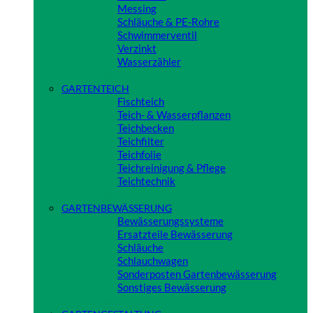
Messing
Schläuche & PE-Rohre
Schwimmerventil
Verzinkt
Wasserzähler
Close
GARTENTEICH
Fischteich
Teich- & Wasserpflanzen
Teichbecken
Teichfilter
Teichfolie
Teichreinigung & Pflege
Teichtechnik
Close
GARTENBEWÄSSERUNG
Bewässerungssysteme
Ersatzteile Bewässerung
Schläuche
Schlauchwagen
Sonderposten Gartenbewässerung
Sonstiges Bewässerung
Close