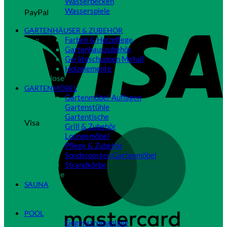
Wasserbecken
Wasserspiele
PayPal
Close
GARTENHÄUSER & ZUBEHÖR
Farben & Holzpflege
Gartenhauszubehör
Geräteschuppen Metall
Holzelemente
Close
GARTENMÖBEL
Gartenmöbel-Auflagen
Gartenstühle
Gartentische
Visa
Grill & Zubehör
Loungemöbel
Pflege & Zubehör
Sonderposten Gartenmöbel
Strandkörbe
Close
SAUNA
Close
POOL
Gegenstromanlage