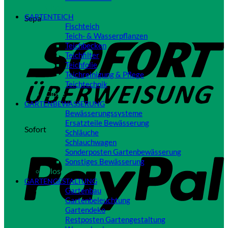
Close
GARTENTEICH
Sepa
Fischteich
Teich- & Wasserpflanzen
Teichbecken
Teichfilter
Teichfolie
Teichreinigung & Pflege
Teichtechnik
Close
GARTENBEWÄSSERUNG
Bewässerungssysteme
Ersatzteile Bewässerung
Sofort
Schläuche
Schlauchwagen
Sonderposten Gartenbewässerung
Sonstiges Bewässerung
Close
GARTENGESTALTUNG
Gartenbau
Gartenbeleuchtung
Gartendeko
Restposten Gartengestaltung