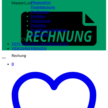
Pflegemittel
MasterCard
Poolabdeckung
Poolbecken
Poolfilter
Poolheizung
Poolleiter
Poolpflege & Reinigung
Pooltechnik
Close
TIPPS & TRICKS FÜR IHREN GARTEN
VIDEOS/REFERENZEN
Rechung
0