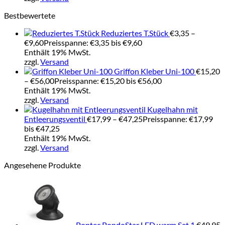
Bestbewertete
Reduziertes T.Stück
€
3,35
–
€
9,60
Preisspanne: €3,35 bis €9,60
Enthält 19% MwSt.
zzgl.
Versand
Griffon Kleber Uni-100
€
15,20
–
€
56,00
Preisspanne: €15,20 bis €56,00
Enthält 19% MwSt.
zzgl.
Versand
Kugelhahn mit
Entleerungsventil
€
17,99
–
€
47,25
Preisspanne: €17,99
bis €47,25
Enthält 19% MwSt.
zzgl.
Versand
Angesehene Produkte
Pontec PondoStar LED warm Set 1
€
49,95