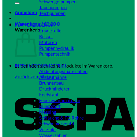
Schwengelpumpen
Tauchpumpen
Anmelden
Teichpumpen
Close
Warenkorb /
€
0,00
0
PUMPENZUBEHÖR
Warenkorb
Ersatzteile
Kessel
Motoren
Pumpenhydraulik
Pumpentechnik
Close
Es befinden sich keine Produkte im Warenkorb.
INSTALLATIONSMATERIAL
Abdichtungsmaterialien
Zurück zum Shop
Auslaufhähne
Brunnenbau
Druckminderer
Edelstahl
Feuerwehramaturen
Kunststoff
Messing
Schläuche & PE-Rohre
Schwimmerventil
Verzinkt
Wasserzähler