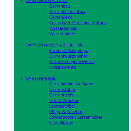
GARTENGESTALTUNG
Gartenbau
Gartenbeleuchtung
Gartendeko
Restposten Gartengestaltung
Wasserbecken
Wasserspiele
Close
GARTENHÄUSER & ZUBEHÖR
Farben & Holzpflege
Gartenhauszubehör
Geräteschuppen Metall
Holzelemente
Close
GARTENMÖBEL
Gartenmöbel-Auflagen
Gartenstühle
Gartentische
Grill & Zubehör
Loungemöbel
Pflege & Zubehör
Sonderposten Gartenmöbel
Strandkörbe
Close