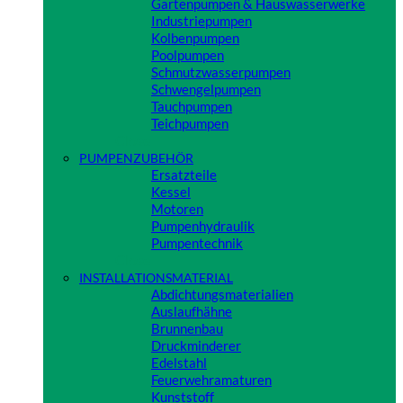
Gartenpumpen & Hauswasserwerke
Industriepumpen
Kolbenpumpen
Poolpumpen
Schmutzwasserpumpen
Schwengelpumpen
Tauchpumpen
Teichpumpen
Close
PUMPENZUBEHÖR
Ersatzteile
Kessel
Motoren
Pumpenhydraulik
Pumpentechnik
Close
INSTALLATIONSMATERIAL
Abdichtungsmaterialien
Auslaufhähne
Brunnenbau
Druckminderer
Edelstahl
Feuerwehramaturen
Kunststoff