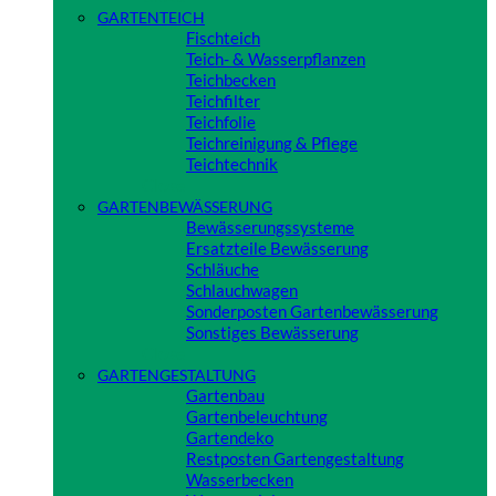
GARTENTEICH
Fischteich
Teich- & Wasserpflanzen
Teichbecken
Teichfilter
Teichfolie
Teichreinigung & Pflege
Teichtechnik
Close
GARTENBEWÄSSERUNG
Bewässerungssysteme
Ersatzteile Bewässerung
Schläuche
Schlauchwagen
Sonderposten Gartenbewässerung
Sonstiges Bewässerung
Close
GARTENGESTALTUNG
Gartenbau
Gartenbeleuchtung
Gartendeko
Restposten Gartengestaltung
Wasserbecken