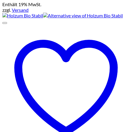
Die
Enthält 19% MwSt.
bis
Optionen
zzgl.
Versand
€19,25
können
auf
der
Produktseite
gewählt
werden