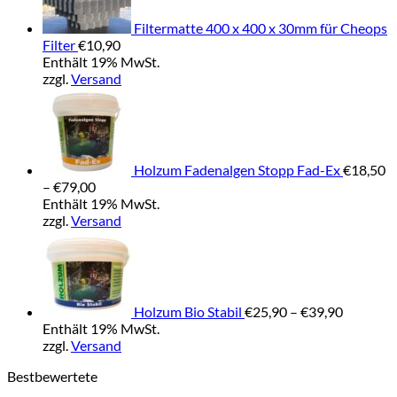
Filtermatte 400 x 400 x 30mm für Cheops
Filter
€
10,90
Enthält 19% MwSt.
zzgl.
Versand
Holzum Fadenalgen Stopp Fad-Ex
€
18,50
Preisspanne:
–
€
79,00
€18,50
Enthält 19% MwSt.
bis
zzgl.
Versand
€79,00
Preisspa
€25,90
bis
€39,90
Holzum Bio Stabil
€
25,90
–
€
39,90
Enthält 19% MwSt.
zzgl.
Versand
Bestbewertete