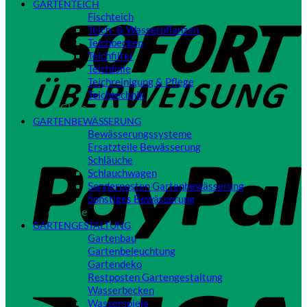
GARTENTEICH
S
Fischteich
Teich- & Wasserpflanzen
Teichbecken
Teichfilter
Teichfolie
Teichreinigung & Pflege
Teichtechnik
Close
GARTENBEWÄSSERUNG
Bewässerungssysteme
P
Ersatzteile Bewässerung
Schläuche
Schlauchwagen
Sonderposten Gartenbewässerung
Sonstiges Bewässerung
Close
GARTENGESTALTUNG
Gartenbau
Gartenbeleuchtung
Gartendeko
Restposten Gartengestaltung
V
Wasserbecken
Wasserspiele