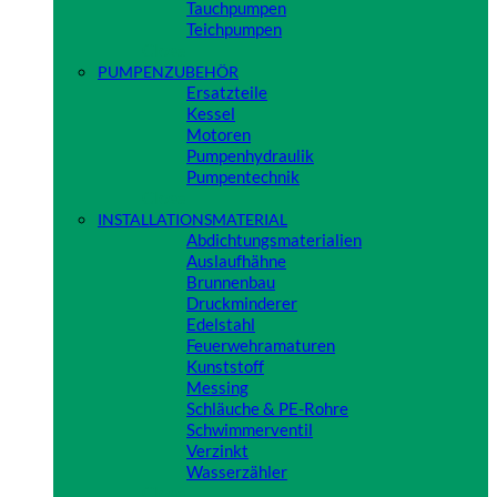
Tauchpumpen
Teichpumpen
Close
PUMPENZUBEHÖR
Ersatzteile
Kessel
Motoren
Pumpenhydraulik
Pumpentechnik
Close
INSTALLATIONSMATERIAL
Abdichtungsmaterialien
Auslaufhähne
Brunnenbau
Druckminderer
Edelstahl
Feuerwehramaturen
Kunststoff
Messing
Schläuche & PE-Rohre
Schwimmerventil
Verzinkt
Wasserzähler
Close