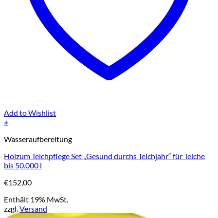
Add to Wishlist
+
Wasseraufbereitung
Holzum Teichpflege Set „Gesund durchs Teichjahr“ für Teiche
bis 50.000 l
€
152,00
Enthält 19% MwSt.
zzgl.
Versand