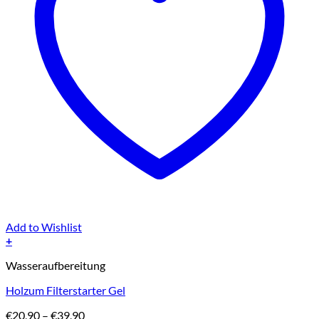
Add to Wishlist
+
Dieses
Wasseraufbereitung
Produkt
weist
Holzum Filterstarter Gel
mehrere
Varianten
Preisspanne:
€
20,90
–
€
39,90