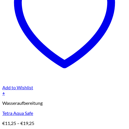
Add to Wishlist
+
Dieses
Wasseraufbereitung
Produkt
weist
Tetra Aqua Safe
mehrere
Varianten
Preisspanne:
€
11,25
–
€
19,25
auf.
€11,25