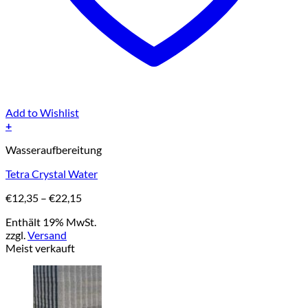
Add to Wishlist
+
Dieses
Wasseraufbereitung
Produkt
weist
Tetra Crystal Water
mehrere
Varianten
Preisspanne:
€
12,35
–
€
22,15
auf.
€12,35
Die
Enthält 19% MwSt.
bis
Optionen
zzgl.
Versand
€22,15
können
Meist verkauft
auf
der
Produktseite
gewählt
werden