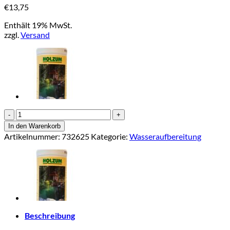
€
13,75
Enthält 19% MwSt.
zzgl.
Versand
TetraPond
PhosphateMinus
In den Warenkorb
250
Artikelnummer:
732625
Kategorie:
Wasseraufbereitung
ml
Menge
Beschreibung