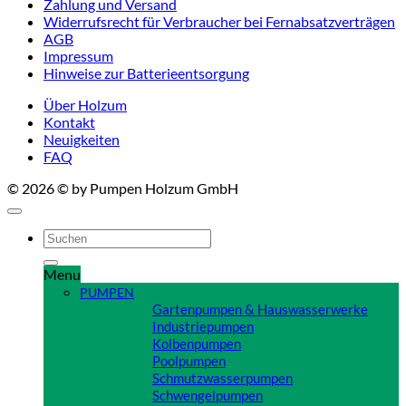
Zahlung und Versand
Widerrufsrecht für Verbraucher bei Fernabsatzverträgen
AGB
Impressum
Hinweise zur Batterieentsorgung
Über Holzum
Kontakt
Neuigkeiten
FAQ
© 2026 © by Pumpen Holzum GmbH
Suchen
nach:
Menu
PUMPEN
Gartenpumpen & Hauswasserwerke
Industriepumpen
Kolbenpumpen
Poolpumpen
Schmutzwasserpumpen
Schwengelpumpen