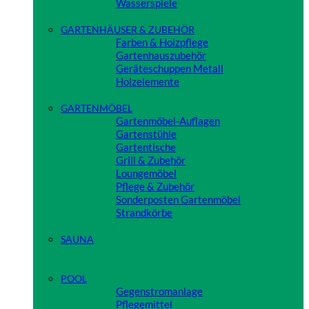
Wasserspiele
Close
GARTENHÄUSER & ZUBEHÖR
Farben & Holzpflege
Gartenhauszubehör
Geräteschuppen Metall
Holzelemente
Close
GARTENMÖBEL
Gartenmöbel-Auflagen
Gartenstühle
Gartentische
Grill & Zubehör
Loungemöbel
Pflege & Zubehör
Sonderposten Gartenmöbel
Strandkörbe
Close
SAUNA
Close
POOL
Gegenstromanlage
Pflegemittel