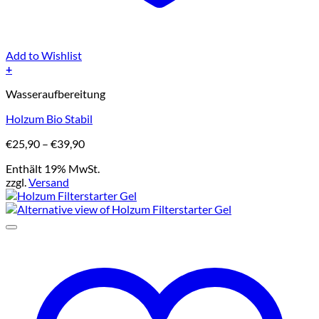
Add to Wishlist
+
Dieses
Wasseraufbereitung
Produkt
weist
Holzum Bio Stabil
mehrere
Varianten
Preisspanne:
€
25,90
–
€
39,90
auf.
€25,90
Die
Enthält 19% MwSt.
bis
Optionen
zzgl.
Versand
€39,90
können
auf
der
Produktseite
gewählt
werden