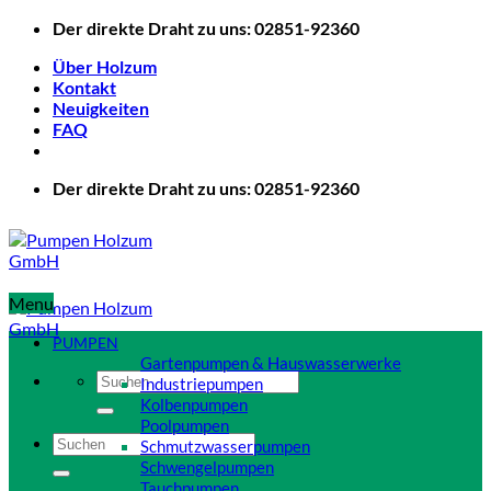
Zum
Der direkte Draht zu uns: 02851-92360
Inhalt
Über Holzum
springen
Kontakt
Neuigkeiten
FAQ
Der direkte Draht zu uns: 02851-92360
Menu
PUMPEN
Gartenpumpen & Hauswasserwerke
Suchen
Industriepumpen
nach:
Kolbenpumpen
Poolpumpen
Suchen
Schmutzwasserpumpen
nach:
Schwengelpumpen
Tauchpumpen