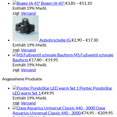
Preisspanne:
Bogen IA 45°
€
3,85
–
€
51,10
€3,85
Enthält 19% MwSt.
bis
zzgl.
Versand
€51,10
Preisspan
€2,90
bis
€17,30
Anbohrschelle IG
€
2,90
–
€
17,30
Enthält 19% MwSt.
zzgl.
Versand
MS Fußventil schmale
Preisspanne:
Bauform
€
17,80
–
€
19,95
€17,80
Enthält 19% MwSt.
bis
zzgl.
Versand
€19,95
Angesehene Produkte
Pontec PondoStar
LED warm Set 1
€
49,95
Enthält 19% MwSt.
zzgl.
Versand
Oase
Pr
Aquarius Universal Classic 440 - 3000
€
74,95
–
€
209,95