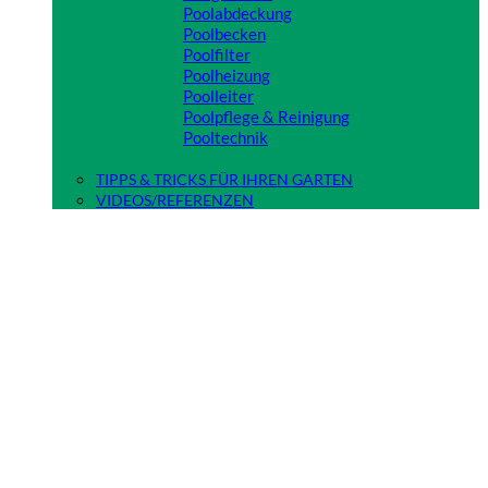
Poolabdeckung
Poolbecken
Poolfilter
Poolheizung
Poolleiter
Poolpflege & Reinigung
Pooltechnik
Close
TIPPS & TRICKS FÜR IHREN GARTEN
VIDEOS/REFERENZEN
Anmelden
Anmelden
Erforderlich
Benutzername oder E-Mail-Adresse
*
Erforderlich
Passwort
*
Angemeldet bleiben
Anmelden
Passwort vergessen?