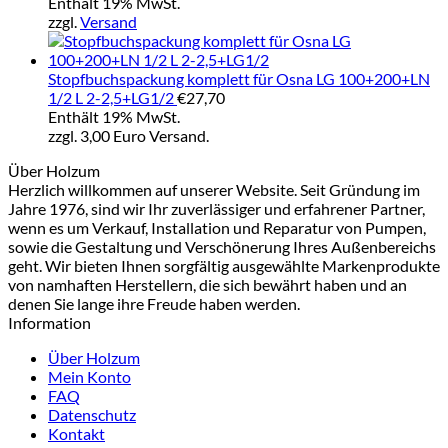
€7
Enthält 19% MwSt.
bi
zzgl.
Versand
€2
Stopfbuchspackung komplett für Osna LG 100+200+LN
1/2 L 2-2,5+LG1/2
€
27,70
Enthält 19% MwSt.
zzgl. 3,00 Euro Versand.
Über Holzum
Herzlich willkommen auf unserer Website. Seit Gründung im
Jahre 1976, sind wir Ihr zuverlässiger und erfahrener Partner,
wenn es um Verkauf, Installation und Reparatur von Pumpen,
sowie die Gestaltung und Verschönerung Ihres Außenbereichs
geht. Wir bieten Ihnen sorgfältig ausgewählte Markenprodukte
von namhaften Herstellern, die sich bewährt haben und an
denen Sie lange ihre Freude haben werden.
Information
Über Holzum
Mein Konto
FAQ
Datenschutz
Kontakt