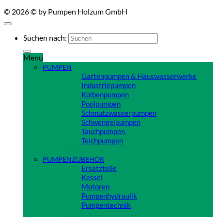
© 2026 © by Pumpen Holzum GmbH
Suchen nach:
Menu
PUMPEN
Gartenpumpen & Hauswasserwerke
Industriepumpen
Kolbenpumpen
Poolpumpen
Schmutzwasserpumpen
Schwengelpumpen
Tauchpumpen
Teichpumpen
Close
PUMPENZUBEHÖR
Ersatzteile
Kessel
Motoren
Pumpenhydraulik
Pumpentechnik
Close