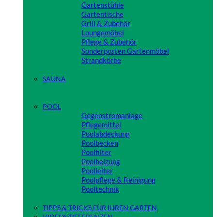
Gartenstühle
Gartentische
Grill & Zubehör
Loungemöbel
Pflege & Zubehör
Sonderposten Gartenmöbel
Strandkörbe
Close
SAUNA
Close
POOL
Gegenstromanlage
Pflegemittel
Poolabdeckung
Poolbecken
Poolfilter
Poolheizung
Poolleiter
Poolpflege & Reinigung
Pooltechnik
Close
TIPPS & TRICKS FÜR IHREN GARTEN
VIDEOS/REFERENZEN