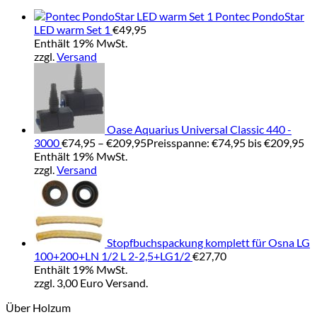
Pontec PondoStar
LED warm Set 1
€
49,95
Enthält 19% MwSt.
zzgl.
Versand
Oase Aquarius Universal Classic 440 -
3000
€
74,95
–
€
209,95
Preisspanne: €74,95 bis €209,95
Enthält 19% MwSt.
zzgl.
Versand
Stopfbuchspackung komplett für Osna LG
100+200+LN 1/2 L 2-2,5+LG1/2
€
27,70
Enthält 19% MwSt.
zzgl. 3,00 Euro Versand.
Über Holzum