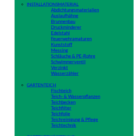
INSTALLATIONSMATERIAL
Abdichtungsmaterialien
Auslaufhähne
Brunnenbau
Druckminderer
Edelstahl
Feuerwehramaturen
Kunststoff
Messing
Schläuche & PE-Rohre
Schwimmerventil
Verzinkt
Wasserzähler
Close
GARTENTEICH
Fischteich
Teich- & Wasserpflanzen
Teichbecken
Teichfilter
Teichfolie
Teichreinigung & Pflege
Teichtechnik
Close