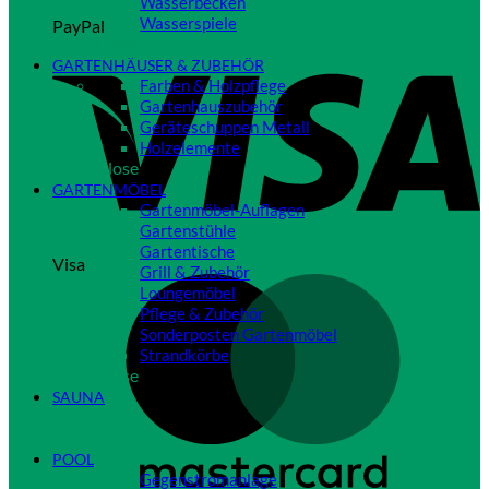
Wasserbecken
Wasserspiele
PayPal
Close
GARTENHÄUSER & ZUBEHÖR
Farben & Holzpflege
Gartenhauszubehör
Geräteschuppen Metall
Holzelemente
Close
GARTENMÖBEL
Gartenmöbel-Auflagen
Gartenstühle
Gartentische
Visa
Grill & Zubehör
Loungemöbel
Pflege & Zubehör
Sonderposten Gartenmöbel
Strandkörbe
Close
SAUNA
Close
POOL
Gegenstromanlage