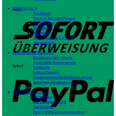
Close
GARTENTEICH
Sepa
Fischteich
Teich- & Wasserpflanzen
Teichbecken
Teichfilter
Teichfolie
Teichreinigung & Pflege
Teichtechnik
Close
GARTENBEWÄSSERUNG
Bewässerungssysteme
Ersatzteile Bewässerung
Sofort
Schläuche
Schlauchwagen
Sonderposten Gartenbewässerung
Sonstiges Bewässerung
Close
GARTENGESTALTUNG
Gartenbau
Gartenbeleuchtung
Gartendeko
Restposten Gartengestaltung