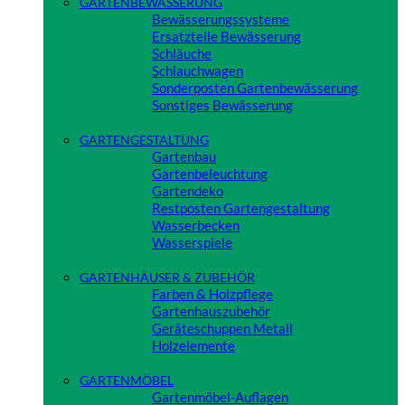
GARTENBEWÄSSERUNG
Bewässerungssysteme
Ersatzteile Bewässerung
Schläuche
Schlauchwagen
Sonderposten Gartenbewässerung
Sonstiges Bewässerung
Close
GARTENGESTALTUNG
Gartenbau
Gartenbeleuchtung
Gartendeko
Restposten Gartengestaltung
Wasserbecken
Wasserspiele
Close
GARTENHÄUSER & ZUBEHÖR
Farben & Holzpflege
Gartenhauszubehör
Geräteschuppen Metall
Holzelemente
Close
GARTENMÖBEL
Gartenmöbel-Auflagen