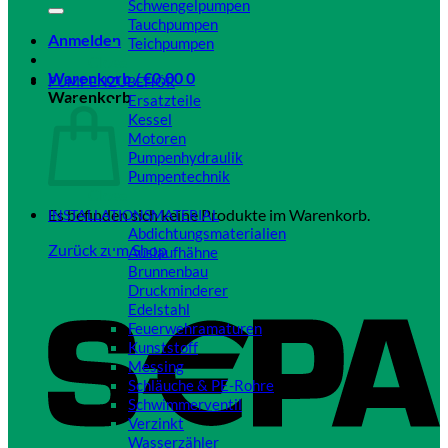
Schwengelpumpen
Tauchpumpen
Anmelden
Teichpumpen
Close
Warenkorb /
€
0,00
0
PUMPENZUBEHÖR
Warenkorb
Ersatzteile
Kessel
Motoren
Pumpenhydraulik
Pumpentechnik
Close
Es befinden sich keine Produkte im Warenkorb.
INSTALLATIONSMATERIAL
Abdichtungsmaterialien
Zurück zum Shop
Auslaufhähne
Brunnenbau
Druckminderer
Edelstahl
Feuerwehramaturen
Kunststoff
Messing
Schläuche & PE-Rohre
Schwimmerventil
Verzinkt
Wasserzähler