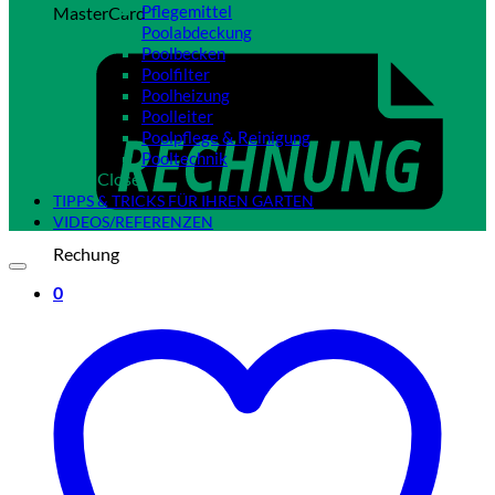
Pflegemittel
MasterCard
Poolabdeckung
Poolbecken
Poolfilter
Poolheizung
Poolleiter
Poolpflege & Reinigung
Pooltechnik
Close
TIPPS & TRICKS FÜR IHREN GARTEN
VIDEOS/REFERENZEN
Rechung
0