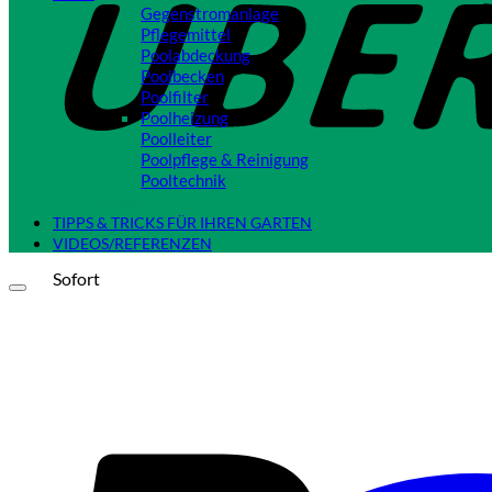
Gegenstromanlage
Pflegemittel
Poolabdeckung
Poolbecken
Poolfilter
Poolheizung
Poolleiter
Poolpflege & Reinigung
Pooltechnik
Close
TIPPS & TRICKS FÜR IHREN GARTEN
VIDEOS/REFERENZEN
Sofort