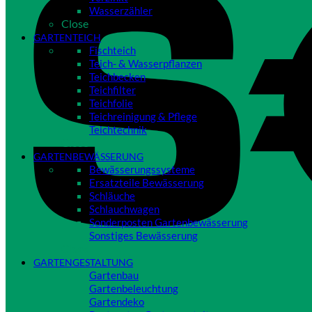
Wasserzähler
Close
GARTENTEICH
Fischteich
Teich- & Wasserpflanzen
Teichbecken
Teichfilter
Teichfolie
Teichreinigung & Pflege
Teichtechnik
Close
GARTENBEWÄSSERUNG
Bewässerungssysteme
Ersatzteile Bewässerung
Schläuche
Schlauchwagen
Sonderposten Gartenbewässerung
Sonstiges Bewässerung
Close
GARTENGESTALTUNG
Gartenbau
Gartenbeleuchtung
Gartendeko