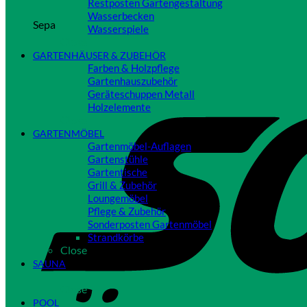
Restposten Gartengestaltung
Wasserbecken
Sepa
Wasserspiele
Close
GARTENHÄUSER & ZUBEHÖR
Farben & Holzpflege
Gartenhauszubehör
Geräteschuppen Metall
Holzelemente
Close
GARTENMÖBEL
Gartenmöbel-Auflagen
Gartenstühle
Gartentische
Grill & Zubehör
Loungemöbel
Pflege & Zubehör
Sonderposten Gartenmöbel
Strandkörbe
Close
SAUNA
Close
POOL