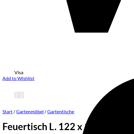
Visa
Add to Wishlist
Start
/
Gartenmöbel
/
Gartentische
Feuertisch L. 122 x 122 cm, H.