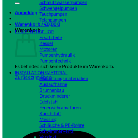
Schmutzwasserpumpen
Schwengelpumpen
Anmelden
Tauchpumpen
Teichpumpen
Warenkorb /
€
0,00
0
Close
Warenkorb
PUMPENZUBEHÖR
Ersatzteile
Kessel
Motoren
Pumpenhydraulik
Pumpentechnik
Es befinden sich keine Produkte im Warenkorb.
Close
INSTALLATIONSMATERIAL
Zurück zum Shop
Abdichtungsmaterialien
Auslaufhähne
Brunnenbau
Druckminderer
Edelstahl
Feuerwehramaturen
Kunststoff
Messing
Schläuche & PE-Rohre
Schwimmerventil
Verzinkt