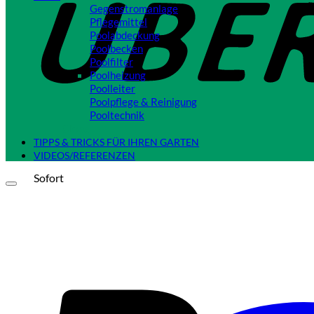
Gegenstromanlage
Pflegemittel
Poolabdeckung
Poolbecken
Poolfilter
Poolheizung
Poolleiter
Poolpflege & Reinigung
Pooltechnik
Close
TIPPS & TRICKS FÜR IHREN GARTEN
VIDEOS/REFERENZEN
Sofort