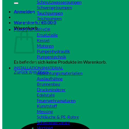
Schmutzwasserpumpen
Schwengelpumpen
Anmelden
Tauchpumpen
Teichpumpen
Warenkorb /
€
0,00
0
Close
Warenkorb
PUMPENZUBEHÖR
Ersatzteile
Kessel
Motoren
Pumpenhydraulik
Pumpentechnik
Es befinden sich keine Produkte im Warenkorb.
Close
INSTALLATIONSMATERIAL
Zurück zum Shop
Abdichtungsmaterialien
Auslaufhähne
Brunnenbau
Druckminderer
Edelstahl
Feuerwehramaturen
Kunststoff
Messing
Schläuche & PE-Rohre
Schwimmerventil
Verzinkt