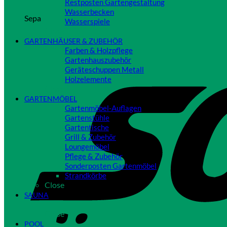
Restposten Gartengestaltung
Wasserbecken
Sepa
Wasserspiele
Close
GARTENHÄUSER & ZUBEHÖR
Farben & Holzpflege
Gartenhauszubehör
Geräteschuppen Metall
Holzelemente
Close
GARTENMÖBEL
Gartenmöbel-Auflagen
Gartenstühle
Gartentische
Grill & Zubehör
Loungemöbel
Pflege & Zubehör
Sonderposten Gartenmöbel
Strandkörbe
Close
SAUNA
Close
POOL