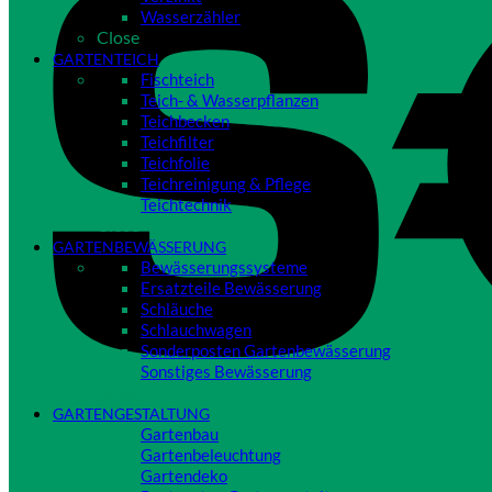
Wasserzähler
Close
GARTENTEICH
Fischteich
Teich- & Wasserpflanzen
Teichbecken
Teichfilter
Teichfolie
Teichreinigung & Pflege
Teichtechnik
Close
GARTENBEWÄSSERUNG
Bewässerungssysteme
Ersatzteile Bewässerung
Schläuche
Schlauchwagen
Sonderposten Gartenbewässerung
Sonstiges Bewässerung
Close
GARTENGESTALTUNG
Gartenbau
Gartenbeleuchtung
Gartendeko