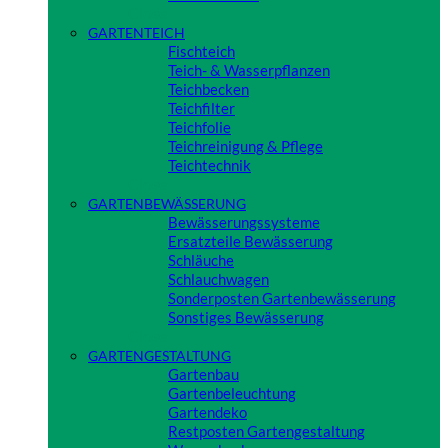
Close
GARTENTEICH
Fischteich
Teich- & Wasserpflanzen
Teichbecken
Teichfilter
Teichfolie
Teichreinigung & Pflege
Teichtechnik
Close
GARTENBEWÄSSERUNG
Bewässerungssysteme
Ersatzteile Bewässerung
Schläuche
Schlauchwagen
Sonderposten Gartenbewässerung
Sonstiges Bewässerung
Close
GARTENGESTALTUNG
Gartenbau
Gartenbeleuchtung
Gartendeko
Restposten Gartengestaltung