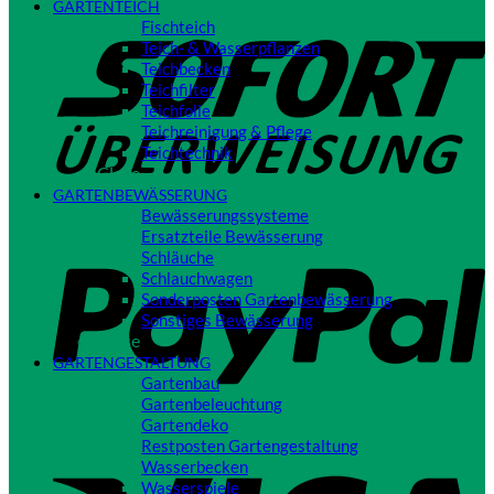
GARTENTEICH
S
Fischteich
Teich- & Wasserpflanzen
Teichbecken
Teichfilter
Teichfolie
Teichreinigung & Pflege
Teichtechnik
Close
GARTENBEWÄSSERUNG
Bewässerungssysteme
P
Ersatzteile Bewässerung
Schläuche
Schlauchwagen
Sonderposten Gartenbewässerung
Sonstiges Bewässerung
Close
GARTENGESTALTUNG
Gartenbau
Gartenbeleuchtung
Gartendeko
Restposten Gartengestaltung
V
Wasserbecken
Wasserspiele