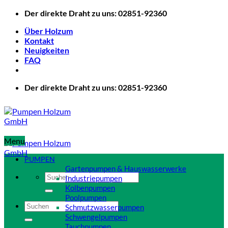
Zum
Der direkte Draht zu uns: 02851-92360
Inhalt
Über Holzum
springen
Kontakt
Neuigkeiten
FAQ
Der direkte Draht zu uns: 02851-92360
Menu
PUMPEN
Gartenpumpen & Hauswasserwerke
Suchen
Industriepumpen
nach:
Kolbenpumpen
Poolpumpen
Suchen
Schmutzwasserpumpen
nach:
Schwengelpumpen
Tauchpumpen