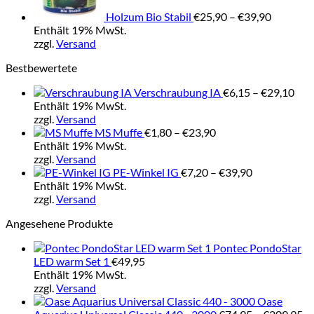
Holzum Bio Stabil
€
25,90
–
€
39,90
Enthält 19% MwSt.
zzgl.
Versand
Bestbewertete
Pre
Verschraubung IA
€
6,15
–
€
29,10
€6,
Enthält 19% MwSt.
bis
zzgl.
Versand
Preisspanne:
€29
MS Muffe
€
1,80
–
€
23,90
€1,80
Enthält 19% MwSt.
bis
zzgl.
Versand
€23,90
Preisspanne:
PE-Winkel IG
€
7,20
–
€
39,90
€7,20
Enthält 19% MwSt.
bis
zzgl.
Versand
€39,90
Angesehene Produkte
Pontec PondoStar
LED warm Set 1
€
49,95
Enthält 19% MwSt.
zzgl.
Versand
Oase
Pr