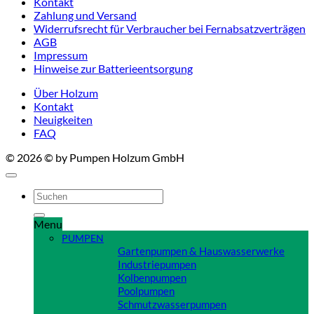
Kontakt
Zahlung und Versand
Widerrufsrecht für Verbraucher bei Fernabsatzverträgen
AGB
Impressum
Hinweise zur Batterieentsorgung
Über Holzum
Kontakt
Neuigkeiten
FAQ
© 2026 © by Pumpen Holzum GmbH
Suchen
nach:
Menu
PUMPEN
Gartenpumpen & Hauswasserwerke
Industriepumpen
Kolbenpumpen
Poolpumpen
Schmutzwasserpumpen