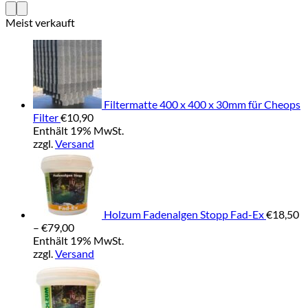
Meist verkauft
Filtermatte 400 x 400 x 30mm für Cheops
Filter
€
10,90
Enthält 19% MwSt.
zzgl.
Versand
Holzum Fadenalgen Stopp Fad-Ex
€
18,50
Preisspanne:
–
€
79,00
€18,50
Enthält 19% MwSt.
bis
zzgl.
Versand
€79,00
Preisspa
€25,90
bis
€39,90