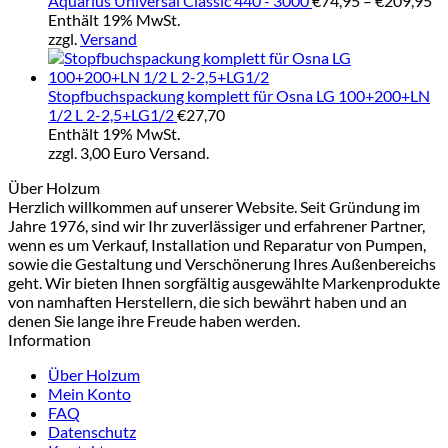
Aquarius Universal Classic 440 - 3000
€
74,95
–
€
209,95
€7
Enthält 19% MwSt.
bi
zzgl.
Versand
€2
Stopfbuchspackung komplett für Osna LG 100+200+LN
1/2 L 2-2,5+LG1/2
€
27,70
Enthält 19% MwSt.
zzgl. 3,00 Euro Versand.
Über Holzum
Herzlich willkommen auf unserer Website. Seit Gründung im
Jahre 1976, sind wir Ihr zuverlässiger und erfahrener Partner,
wenn es um Verkauf, Installation und Reparatur von Pumpen,
sowie die Gestaltung und Verschönerung Ihres Außenbereichs
geht. Wir bieten Ihnen sorgfältig ausgewählte Markenprodukte
von namhaften Herstellern, die sich bewährt haben und an
denen Sie lange ihre Freude haben werden.
Information
Über Holzum
Mein Konto
FAQ
Datenschutz