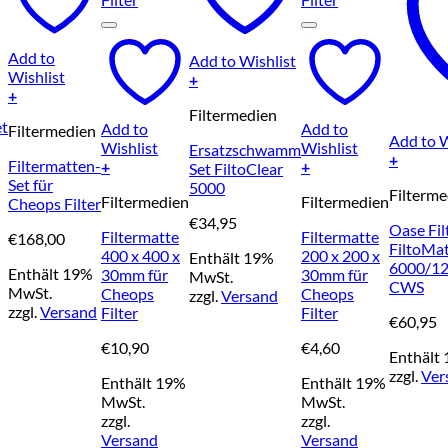
Add to
Add to Wishlist
Wishlist
+
+
Filtermedien
et
Add to
Add to
Filtermedien
Add to W
Wishlist
Wishlist
Ersatzschwamm
+
Filtermatten-
+
+
Set FiltoClear
reisspanne:
Set für
5000
Filterme
29,95
Filtermedien
Filtermedien
Cheops Filter
is
€
34,95
Oase Fil
74,95
Filtermatte
Filtermatte
€
168,00
FiltoMat
400 x 400 x
200 x 200 x
Enthält 19%
6000/1
Enthält 19%
30mm für
30mm für
MwSt.
CWS
MwSt.
Cheops
Cheops
zzgl.
Versand
zzgl.
Versand
Filter
Filter
€
60,95
€
10,90
€
4,60
Enthält
zzgl.
Ver
Enthält 19%
Enthält 19%
MwSt.
MwSt.
zzgl.
zzgl.
Versand
Versand