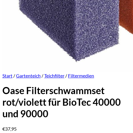
Start
/
Gartenteich
/
Teichfilter
/
Filtermedien
Oase Filterschwammset
rot/violett für BioTec 40000
und 90000
€
37,95