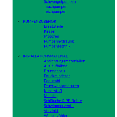
Schwengelpumpen
Tauchpumpen
Teichpumpen
Close
PUMPENZUBEHÖR
Ersatzteile
Kessel
Motoren
Pumpenhydraulik
Pumpentechnik
Close
INSTALLATIONSMATERIAL
Abdichtungsmaterialien
Auslaufhähne
Brunnenbau
Druckminderer
Edelstahl
Feuerwehramaturen
Kunststoff
Messing
Schläuche & PE-Rohre
Schwimmerventil
Verzinkt
Wasserzähler