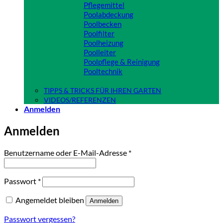
Pflegemittel
Poolabdeckung
Poolbecken
Poolfilter
Poolheizung
Poolleiter
Poolpflege & Reinigung
Pooltechnik
Close
TIPPS & TRICKS FÜR IHREN GARTEN
VIDEOS/REFERENZEN
Anmelden
Anmelden
Erforderlich
Benutzername oder E-Mail-Adresse
*
Erforderlich
Passwort
*
Angemeldet bleiben
Anmelden
Passwort vergessen?