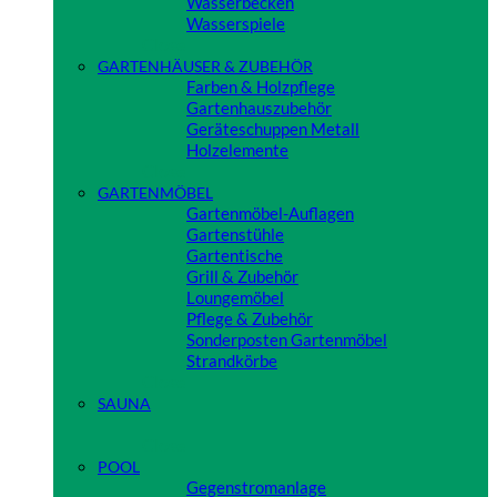
Wasserbecken
Wasserspiele
Close
GARTENHÄUSER & ZUBEHÖR
Farben & Holzpflege
Gartenhauszubehör
Geräteschuppen Metall
Holzelemente
Close
GARTENMÖBEL
Gartenmöbel-Auflagen
Gartenstühle
Gartentische
Grill & Zubehör
Loungemöbel
Pflege & Zubehör
Sonderposten Gartenmöbel
Strandkörbe
Close
SAUNA
Close
POOL
Gegenstromanlage