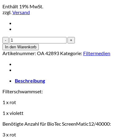
Enthält 19% MwSt.
zzgl.
Versand
Oase
Filterschwammset
In den Warenkorb
rot/violett
Artikelnummer:
OA 42893
Kategorie:
Filtermedien
für
BioTec
40000
und
90000
Beschreibung
Menge
Filterschwammset:
1 x rot
1 x violett
Benötigte Anzahl für BioTec ScreenMatic12/40000:
3 x rot