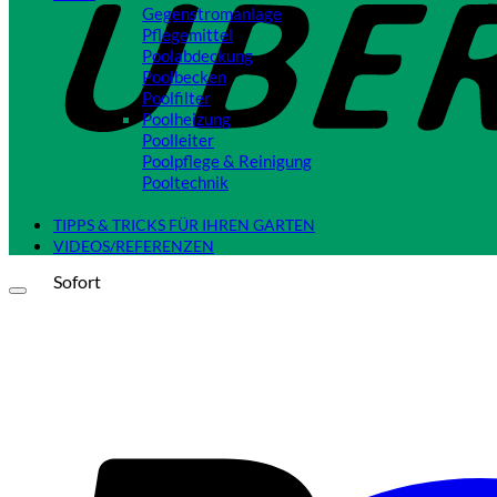
Gegenstromanlage
Pflegemittel
Poolabdeckung
Poolbecken
Poolfilter
Poolheizung
Poolleiter
Poolpflege & Reinigung
Pooltechnik
Close
TIPPS & TRICKS FÜR IHREN GARTEN
VIDEOS/REFERENZEN
Sofort