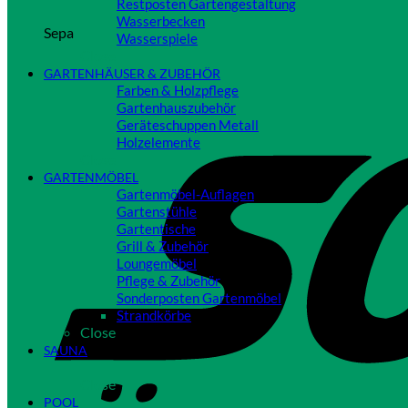
Restposten Gartengestaltung
Wasserbecken
Sepa
Wasserspiele
Close
GARTENHÄUSER & ZUBEHÖR
Farben & Holzpflege
Gartenhauszubehör
Geräteschuppen Metall
Holzelemente
Close
GARTENMÖBEL
Gartenmöbel-Auflagen
Gartenstühle
Gartentische
Grill & Zubehör
Loungemöbel
Pflege & Zubehör
Sonderposten Gartenmöbel
Strandkörbe
Close
SAUNA
Close
POOL