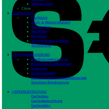
Wasserzähler
Close
GARTENTEICH
Fischteich
Teich- & Wasserpflanzen
Teichbecken
Teichfilter
Teichfolie
Teichreinigung & Pflege
Teichtechnik
Close
GARTENBEWÄSSERUNG
Bewässerungssysteme
Ersatzteile Bewässerung
Schläuche
Schlauchwagen
Sonderposten Gartenbewässerung
Sonstiges Bewässerung
Close
GARTENGESTALTUNG
Gartenbau
Gartenbeleuchtung
Gartendeko