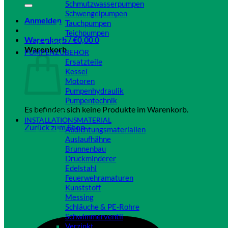
Schmutzwasserpumpen
Schwengelpumpen
Anmelden
Tauchpumpen
Teichpumpen
Warenkorb /
€
0,00
0
Close
Warenkorb
PUMPENZUBEHÖR
Ersatzteile
Kessel
Motoren
Pumpenhydraulik
Pumpentechnik
Es befinden sich keine Produkte im Warenkorb.
Close
INSTALLATIONSMATERIAL
Zurück zum Shop
Abdichtungsmaterialien
Auslaufhähne
Brunnenbau
Druckminderer
Edelstahl
Feuerwehramaturen
Kunststoff
Messing
Schläuche & PE-Rohre
Schwimmerventil
Verzinkt