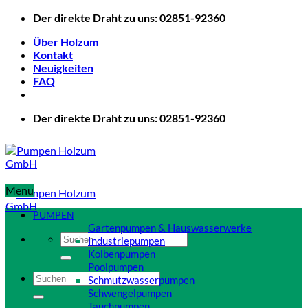
Zum
Der direkte Draht zu uns: 02851-92360
Inhalt
Über Holzum
springen
Kontakt
Neuigkeiten
FAQ
Der direkte Draht zu uns: 02851-92360
Menu
PUMPEN
Gartenpumpen & Hauswasserwerke
Suchen
Industriepumpen
nach:
Kolbenpumpen
Poolpumpen
Suchen
Schmutzwasserpumpen
nach:
Schwengelpumpen
Tauchpumpen