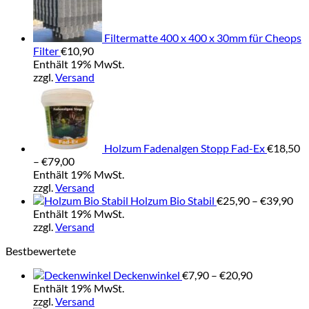
Filtermatte 400 x 400 x 30mm für Cheops
Filter
€
10,90
Enthält 19% MwSt.
zzgl.
Versand
Holzum Fadenalgen Stopp Fad-Ex
€
18,50
Preisspanne:
–
€
79,00
€18,50
Enthält 19% MwSt.
bis
zzgl.
Versand
€79,00
Pre
Holzum Bio Stabil
€
25,90
–
€
39,90
€25
Enthält 19% MwSt.
bis
zzgl.
Versand
€39
Bestbewertete
Preisspanne
Deckenwinkel
€
7,90
–
€
20,90
€7,90
Enthält 19% MwSt.
bis
zzgl.
Versand