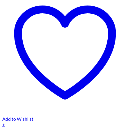
Add to Wishlist
+
Dieses