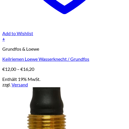
Add to Wishlist
+
Dieses
Grundfos & Loewe
Produkt
weist
Keilriemen Loewe Wasserknecht / Grundfos
mehrere
Varianten
Preisspanne:
€
12,00
–
€
16,20
auf.
€12,00
Die
Enthält 19% MwSt.
bis
Optionen
zzgl.
Versand
€16,20
können
auf
der
Produktseite
gewählt
werden