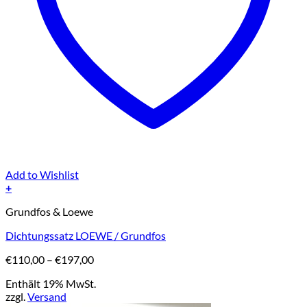
Add to Wishlist
+
Dieses
Grundfos & Loewe
Produkt
weist
Dichtungssatz LOEWE / Grundfos
mehrere
Varianten
Preisspanne:
€
110,00
–
€
197,00
auf.
€110,00
Die
Enthält 19% MwSt.
bis
Optionen
zzgl.
Versand
€197,00
können