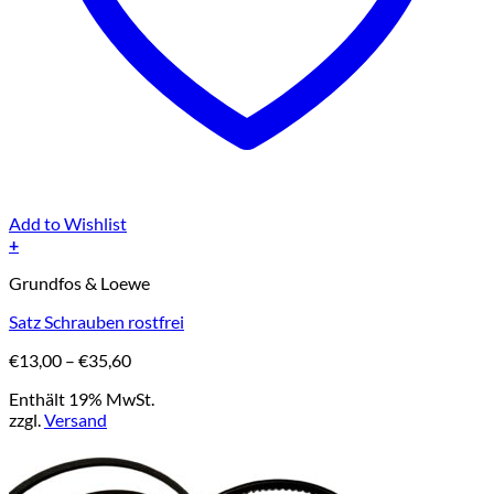
Add to Wishlist
+
Dieses
Grundfos & Loewe
Produkt
weist
Satz Schrauben rostfrei
mehrere
Varianten
Preisspanne:
€
13,00
–
€
35,60
auf.
€13,00
Die
Enthält 19% MwSt.
bis
Optionen
zzgl.
Versand
€35,60
können
auf
der