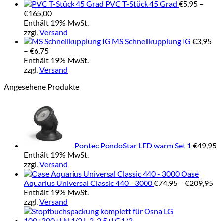
€20,90
PVC T-Stück 45 Grad
€
5,95
–
Preisspanne:
€
165,00
€5,95
Enthält 19% MwSt.
bis
zzgl.
Versand
€165,00
MS Schnellkupplung IG
€
3,95
Preisspanne:
–
€
6,75
€3,95
Enthält 19% MwSt.
bis
zzgl.
Versand
€6,75
Angesehene Produkte
Pontec PondoStar LED warm Set 1
€
49,95
Enthält 19% MwSt.
zzgl.
Versand
Oase
Pr
Aquarius Universal Classic 440 - 3000
€
74,95
–
€
209,95
€7
Enthält 19% MwSt.
bi
zzgl.
Versand
€2