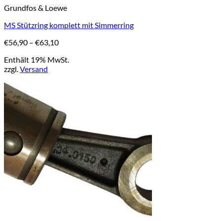
Grundfos & Loewe
Produkt
weist
MS Stützring komplett mit Simmerring
mehrere
Varianten
Preisspanne:
€
56,90
–
€
63,10
auf.
€56,90
Die
Enthält 19% MwSt.
bis
Optionen
zzgl.
Versand
€63,10
können
auf
der
Produktseite
gewählt
werden