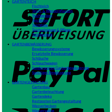
GARTENTEICH
S
Fischteich
Teich- & Wasserpflanzen
Teichbecken
Teichfilter
Teichfolie
Teichreinigung & Pflege
Teichtechnik
Close
GARTENBEWÄSSERUNG
Bewässerungssysteme
P
Ersatzteile Bewässerung
Schläuche
Schlauchwagen
Sonderposten Gartenbewässerung
Sonstiges Bewässerung
Close
GARTENGESTALTUNG
Gartenbau
Gartenbeleuchtung
Gartendeko
Restposten Gartengestaltung
V
Wasserbecken
Wasserspiele