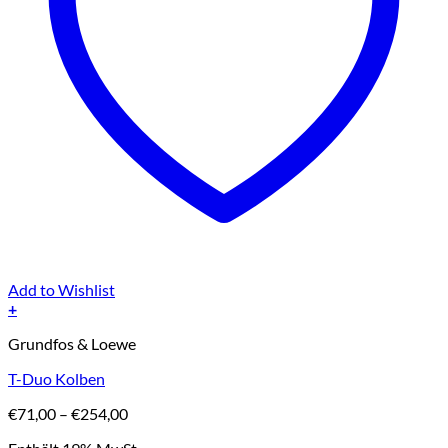
Add to Wishlist
+
Dieses
Grundfos & Loewe
Produkt
weist
T-Duo Kolben
mehrere
Varianten
Preisspanne:
€
71,00
–
€
254,00
auf.
€71,00
Die