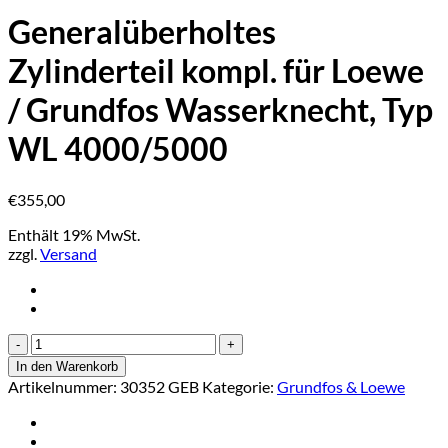
Generalüberholtes
Zylinderteil kompl. für Loewe
/ Grundfos Wasserknecht, Typ
WL 4000/5000
€
355,00
Enthält 19% MwSt.
zzgl.
Versand
Generalüberholtes
Zylinderteil
In den Warenkorb
kompl.
Artikelnummer:
30352 GEB
Kategorie:
Grundfos & Loewe
für
Loewe
/