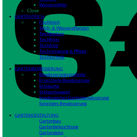
Wasserzähler
Close
GARTENTEICH
Fischteich
Teich- & Wasserpflanzen
Teichbecken
Teichfilter
Teichfolie
Teichreinigung & Pflege
Teichtechnik
Close
GARTENBEWÄSSERUNG
Bewässerungssysteme
Ersatzteile Bewässerung
Schläuche
Schlauchwagen
Sonderposten Gartenbewässerung
Sonstiges Bewässerung
Close
GARTENGESTALTUNG
Gartenbau
Gartenbeleuchtung
Gartendeko