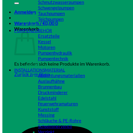
Schmutzwasserpumpen
Schwengelpumpen
Anmelden
Tauchpumpen
Teichpumpen
Warenkorb /
€
0,00
0
Close
Warenkorb
PUMPENZUBEHÖR
Ersatzteile
Kessel
Motoren
Pumpenhydraulik
Pumpentechnik
Es befinden sich keine Produkte im Warenkorb.
Close
INSTALLATIONSMATERIAL
Zurück zum Shop
Abdichtungsmaterialien
Auslaufhähne
Brunnenbau
Druckminderer
Edelstahl
Feuerwehramaturen
Kunststoff
Messing
Schläuche & PE-Rohre
Schwimmerventil
Verzinkt