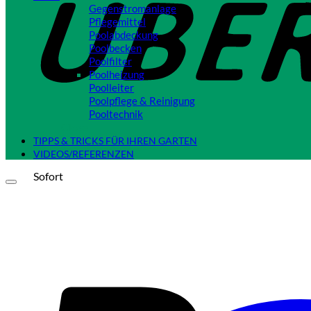
Gegenstromanlage
Pflegemittel
Poolabdeckung
Poolbecken
Poolfilter
Poolheizung
Poolleiter
Poolpflege & Reinigung
Pooltechnik
Close
TIPPS & TRICKS FÜR IHREN GARTEN
VIDEOS/REFERENZEN
Sofort