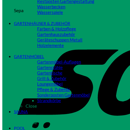
Restposten Gartengestaltung
Wasserbecken
Sepa
Wasserspiele
Close
GARTENHÄUSER & ZUBEHÖR
Farben & Holzpflege
Gartenhauszubehör
Geräteschuppen Metall
Holzelemente
Close
GARTENMÖBEL
Gartenmöbel-Auflagen
Gartenstühle
Gartentische
Grill & Zubehör
Loungemöbel
Pflege & Zubehör
Sonderposten Gartenmöbel
Strandkörbe
Close
SAUNA
Close
POOL