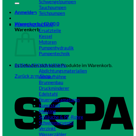
Schwengelpumpen
Tauchpumpen
Anmelden
Teichpumpen
Close
Warenkorb /
€
0,00
0
PUMPENZUBEHÖR
Warenkorb
Ersatzteile
Kessel
Motoren
Pumpenhydraulik
Pumpentechnik
Close
Es befinden sich keine Produkte im Warenkorb.
INSTALLATIONSMATERIAL
Abdichtungsmaterialien
Zurück zum Shop
Auslaufhähne
Brunnenbau
Druckminderer
Edelstahl
Feuerwehramaturen
Kunststoff
Messing
Schläuche & PE-Rohre
Schwimmerventil
Verzinkt
Wasserzähler