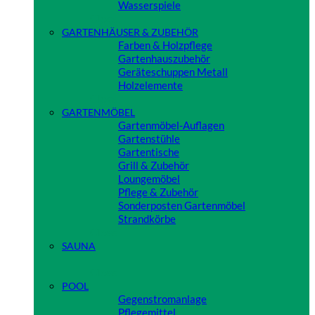
Wasserspiele
Close
GARTENHÄUSER & ZUBEHÖR
Farben & Holzpflege
Gartenhauszubehör
Geräteschuppen Metall
Holzelemente
Close
GARTENMÖBEL
Gartenmöbel-Auflagen
Gartenstühle
Gartentische
Grill & Zubehör
Loungemöbel
Pflege & Zubehör
Sonderposten Gartenmöbel
Strandkörbe
Close
SAUNA
Close
POOL
Gegenstromanlage
Pflegemittel