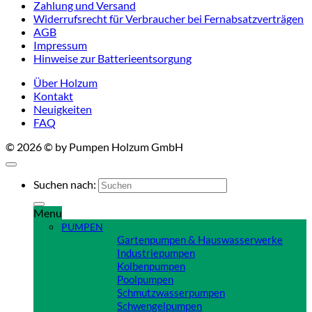
Zahlung und Versand
Widerrufsrecht für Verbraucher bei Fernabsatzverträgen
AGB
Impressum
Hinweise zur Batterieentsorgung
Über Holzum
Kontakt
Neuigkeiten
FAQ
© 2026 © by Pumpen Holzum GmbH
Suchen nach:
Menu
PUMPEN
Gartenpumpen & Hauswasserwerke
Industriepumpen
Kolbenpumpen
Poolpumpen
Schmutzwasserpumpen
Schwengelpumpen