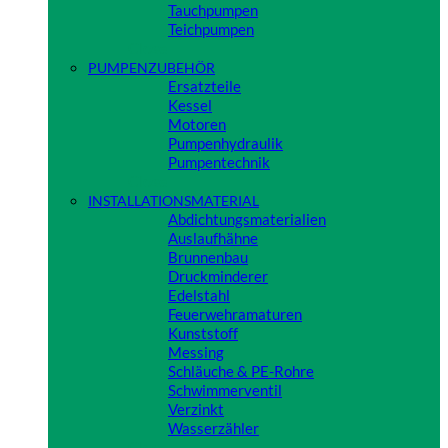
Tauchpumpen
Teichpumpen
Close
PUMPENZUBEHÖR
Ersatzteile
Kessel
Motoren
Pumpenhydraulik
Pumpentechnik
Close
INSTALLATIONSMATERIAL
Abdichtungsmaterialien
Auslaufhähne
Brunnenbau
Druckminderer
Edelstahl
Feuerwehramaturen
Kunststoff
Messing
Schläuche & PE-Rohre
Schwimmerventil
Verzinkt
Wasserzähler
Close