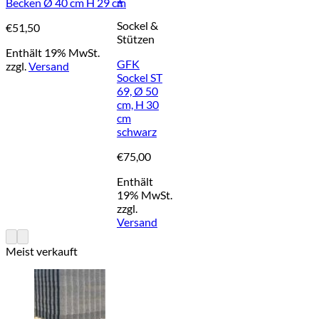
+
Becken Ø 40 cm H 29 cm
Sockel &
€
51,50
Stützen
Enthält 19% MwSt.
GFK
zzgl.
Versand
Sockel ST
69, Ø 50
cm, H 30
cm
schwarz
€
75,00
Enthält
19% MwSt.
zzgl.
Versand
Meist verkauft