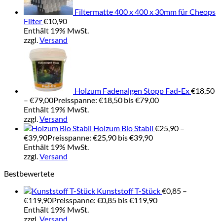
Filtermatte 400 x 400 x 30mm für Cheops
Filter
€
10,90
Enthält 19% MwSt.
zzgl.
Versand
Holzum Fadenalgen Stopp Fad-Ex
€
18,50
–
€
79,00
Preisspanne: €18,50 bis €79,00
Enthält 19% MwSt.
zzgl.
Versand
Holzum Bio Stabil
€
25,90
–
€
39,90
Preisspanne: €25,90 bis €39,90
Enthält 19% MwSt.
zzgl.
Versand
Bestbewertete
Kunststoff T-Stück
€
0,85
–
€
119,90
Preisspanne: €0,85 bis €119,90
Enthält 19% MwSt.
zzgl.
Versand