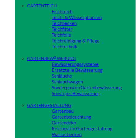
GARTENTEICH
Fischteich
Teich- & Wasserpflanzen
Teichbecken
Teichfilter
Teichfolie
Teichreinigung & Pflege
Teichtechnik
Close
GARTENBEWÄSSERUNG
Bewässerungssysteme
Ersatzteile Bewässerung
Schläuche
Schlauchwagen
Sonderposten Gartenbewässerung
Sonstiges Bewässerung
Close
GARTENGESTALTUNG
Gartenbau
Gartenbeleuchtung
Gartendeko
Restposten Gartengestaltung
Wasserbecken