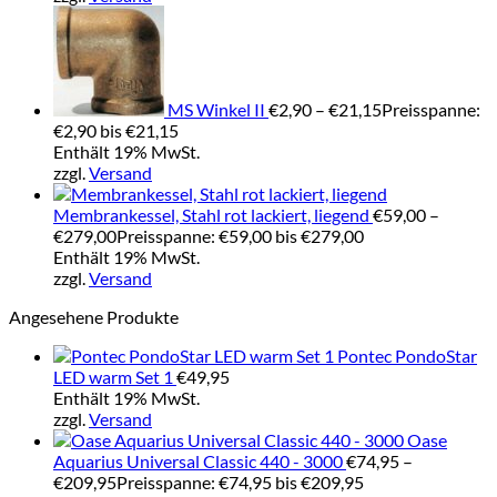
MS Winkel II
€
2,90
–
€
21,15
Preisspanne:
€2,90 bis €21,15
Enthält 19% MwSt.
zzgl.
Versand
Membrankessel, Stahl rot lackiert, liegend
€
59,00
–
€
279,00
Preisspanne: €59,00 bis €279,00
Enthält 19% MwSt.
zzgl.
Versand
Angesehene Produkte
Pontec PondoStar
LED warm Set 1
€
49,95
Enthält 19% MwSt.
zzgl.
Versand
Oase
Aquarius Universal Classic 440 - 3000
€
74,95
–
€
209,95
Preisspanne: €74,95 bis €209,95