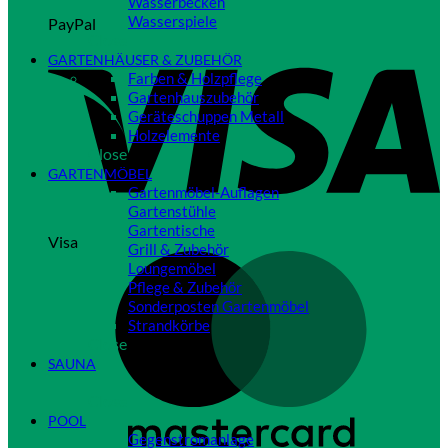
Wasserbecken
Wasserspiele
PayPal
Close
GARTENHÄUSER & ZUBEHÖR
Farben & Holzpflege
Gartenhauszubehör
Geräteschuppen Metall
Holzelemente
Close
GARTENMÖBEL
Gartenmöbel-Auflagen
Gartenstühle
Gartentische
Visa
Grill & Zubehör
Loungemöbel
Pflege & Zubehör
Sonderposten Gartenmöbel
Strandkörbe
Close
SAUNA
Close
POOL
Gegenstromanlage