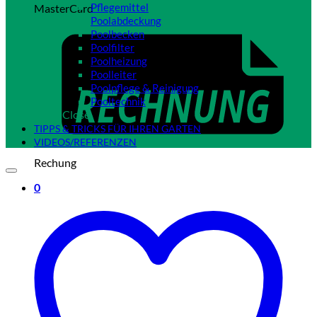
Pflegemittel
MasterCard
Poolabdeckung
Poolbecken
Poolfilter
Poolheizung
Poolleiter
Poolpflege & Reinigung
Pooltechnik
Close
TIPPS & TRICKS FÜR IHREN GARTEN
VIDEOS/REFERENZEN
Rechung
0