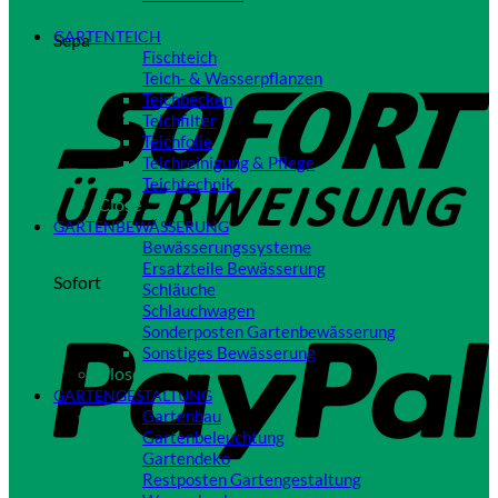
Close
GARTENTEICH
Sepa
Fischteich
Teich- & Wasserpflanzen
Teichbecken
Teichfilter
Teichfolie
Teichreinigung & Pflege
Teichtechnik
Close
GARTENBEWÄSSERUNG
Bewässerungssysteme
Ersatzteile Bewässerung
Sofort
Schläuche
Schlauchwagen
Sonderposten Gartenbewässerung
Sonstiges Bewässerung
Close
GARTENGESTALTUNG
Gartenbau
Gartenbeleuchtung
Gartendeko
Restposten Gartengestaltung