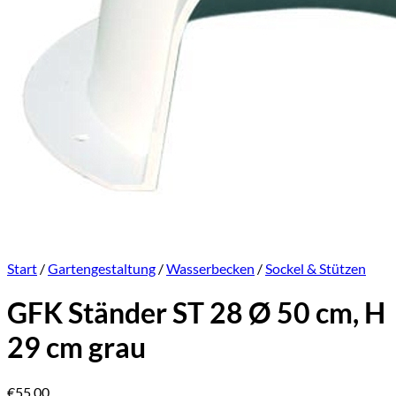
Start
/
Gartengestaltung
/
Wasserbecken
/
Sockel & Stützen
GFK Ständer ST 28 Ø 50 cm, H
29 cm grau
€
55,00