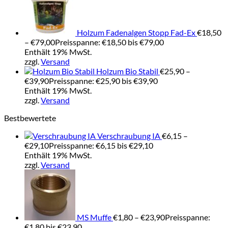
Holzum Fadenalgen Stopp Fad-Ex
€
18,50
–
€
79,00
Preisspanne: €18,50 bis €79,00
Enthält 19% MwSt.
zzgl.
Versand
Holzum Bio Stabil
€
25,90
–
€
39,90
Preisspanne: €25,90 bis €39,90
Enthält 19% MwSt.
zzgl.
Versand
Bestbewertete
Verschraubung IA
€
6,15
–
€
29,10
Preisspanne: €6,15 bis €29,10
Enthält 19% MwSt.
zzgl.
Versand
MS Muffe
€
1,80
–
€
23,90
Preisspanne:
€1,80 bis €23,90