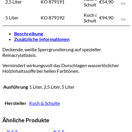
2,5 Liter
KO 879191
€
54,90
€
54,90
Schulte
Koch &
5 Liter
KO 879192
€
94,90
€
94,90
Schulte
Beschreibung
Zusätzliche Informationen
Deckende, weiße Sperrgrundierung auf spezieller
Reinacrylatbasis.
Vermindert wirkungsvoll das Durschlagen wasserlöslicher
Holzinhaltssoffe bei hellen Farbtönen.
Ausführung
1 Liter, 2,5 Liter, 5 Liter
Hersteller
Koch & Schulte
Ähnliche Produkte