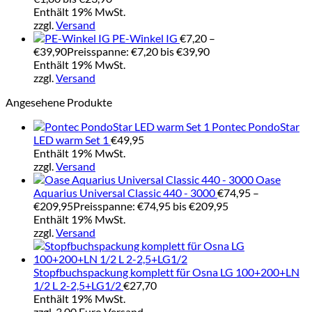
Enthält 19% MwSt.
zzgl.
Versand
PE-Winkel IG
€
7,20
–
€
39,90
Preisspanne: €7,20 bis €39,90
Enthält 19% MwSt.
zzgl.
Versand
Angesehene Produkte
Pontec PondoStar
LED warm Set 1
€
49,95
Enthält 19% MwSt.
zzgl.
Versand
Oase
Aquarius Universal Classic 440 - 3000
€
74,95
–
€
209,95
Preisspanne: €74,95 bis €209,95
Enthält 19% MwSt.
zzgl.
Versand
Stopfbuchspackung komplett für Osna LG 100+200+LN
1/2 L 2-2,5+LG1/2
€
27,70
Enthält 19% MwSt.
zzgl. 3,00 Euro Versand.