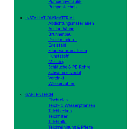
Pumpenhydraulik
Pumpentechnik
Close
INSTALLATIONSMATERIAL
Abdichtungsmaterialien
Auslaufhähne
Brunnenbau
Druckminderer
Edelstahl
Feuerwehramaturen
Kunststoff
Messing
Schläuche & PE-Rohre
Schwimmerventil
Verzinkt
Wasserzähler
Close
GARTENTEICH
Fischteich
Teich- & Wasserpflanzen
Teichbecken
Teichfilter
Teichfolie
Teichreinigung & Pflege