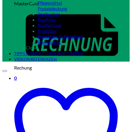
Pflegemittel
MasterCard
Poolabdeckung
Poolbecken
Poolfilter
Poolheizung
Poolleiter
Poolpflege & Reinigung
Pooltechnik
Close
TIPPS & TRICKS FÜR IHREN GARTEN
VIDEOS/REFERENZEN
Rechung
0