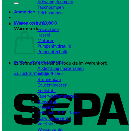
Schwengelpumpen
Tauchpumpen
Anmelden
Teichpumpen
Close
Warenkorb /
€
0,00
0
PUMPENZUBEHÖR
Warenkorb
Ersatzteile
Kessel
Motoren
Pumpenhydraulik
Pumpentechnik
Close
Es befinden sich keine Produkte im Warenkorb.
INSTALLATIONSMATERIAL
Abdichtungsmaterialien
Zurück zum Shop
Auslaufhähne
Brunnenbau
Druckminderer
Edelstahl
Feuerwehramaturen
Kunststoff
Messing
Schläuche & PE-Rohre
Schwimmerventil
Verzinkt
Wasserzähler