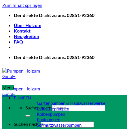
Zum Inhalt springen
Der direkte Draht zu uns: 02851-92360
Über Holzum
Kontakt
Neuigkeiten
FAQ
Der direkte Draht zu uns: 02851-92360
Menu
PUMPEN
Gartenpumpen & Hauswasserwerke
Suchen nach:
Industriepumpen
Kolbenpumpen
Poolpumpen
Suchen nach:
Schmutzwasserpumpen