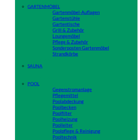
Close
GARTENMÖBEL
Gartenmöbel-Auflagen
Gartenstühle
Gartentische
Grill & Zubehör
Loungemöbel
Pflege & Zubehör
Sonderposten Gartenmöbel
Strandkörbe
Close
SAUNA
Close
POOL
Gegenstromanlage
Pflegemittel
Poolabdeckung
Poolbecken
Poolfilter
Poolheizung
Poolleiter
Poolpflege & Reinigung
Pooltechnik