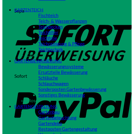
Close
GARTENTEICH
Sepa
Fischteich
Teich- & Wasserpflanzen
Teichbecken
Teichfilter
Teichfolie
Teichreinigung & Pflege
Teichtechnik
Close
GARTENBEWÄSSERUNG
Bewässerungssysteme
Ersatzteile Bewässerung
Sofort
Schläuche
Schlauchwagen
Sonderposten Gartenbewässerung
Sonstiges Bewässerung
Close
GARTENGESTALTUNG
Gartenbau
Gartenbeleuchtung
Gartendeko
Restposten Gartengestaltung