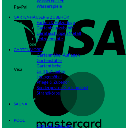
Wasserbecken
Wasserspiele
PayPal
Close
GARTENHÄUSER & ZUBEHÖR
Farben & Holzpflege
Gartenhauszubehör
Geräteschuppen Metall
Holzelemente
Close
GARTENMÖBEL
Gartenmöbel-Auflagen
Gartenstühle
Gartentische
Visa
Grill & Zubehör
Loungemöbel
Pflege & Zubehör
Sonderposten Gartenmöbel
Strandkörbe
Close
SAUNA
Close
POOL
Gegenstromanlage