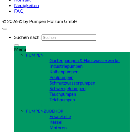
Neuigkeiten
FAQ
© 2026 © by Pumpen Holzum GmbH
Suchen nach:
Menu
PUMPEN
Gartenpumpen & Hauswasserwerke
Industriepumpen
Kolbenpumpen
Poolpumpen
Schmutzwasserpumpen
Schwengelpumpen
Tauchpumpen
Teichpumpen
Close
PUMPENZUBEHÖR
Ersatzteile
Kessel
Motoren