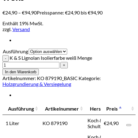
€
24,90
–
€
94,90
Preisspanne: €24,90 bis €94,90
Enthält 19% MwSt.
zzgl.
Versand
Ausführung
K & S Lignolan Isolierfarbe weiß Menge
In den Warenkorb
Artikelnummer:
KO 879190_BASIC
Kategorie:
Holzgrundierung & Versiegelung
Ausführung
Artikelnummer
Hersteller
Preis
Preis
Ausführung
Artikelnummer
Hersteller
Preis
Koch &
1 Liter
KO 879190
€
24,90
€
24,90
Schulte
Koch &