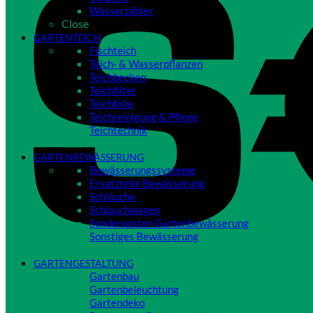
Wasserzähler
Close
GARTENTEICH
Fischteich
Teich- & Wasserpflanzen
Teichbecken
Teichfilter
Teichfolie
Teichreinigung & Pflege
Teichtechnik
Close
GARTENBEWÄSSERUNG
Bewässerungssysteme
Ersatzteile Bewässerung
Schläuche
Schlauchwagen
Sonderposten Gartenbewässerung
Sonstiges Bewässerung
Close
GARTENGESTALTUNG
Gartenbau
Gartenbeleuchtung
Gartendeko