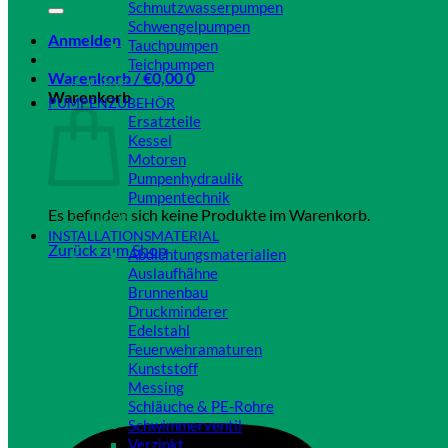
Schmutzwasserpumpen
Schwengelpumpen
Anmelden
Tauchpumpen
Teichpumpen
Warenkorb /
€
0,00
0
Close
Warenkorb
PUMPENZUBEHÖR
Ersatzteile
Kessel
Motoren
Pumpenhydraulik
Pumpentechnik
Es befinden sich keine Produkte im Warenkorb.
Close
INSTALLATIONSMATERIAL
Zurück zum Shop
Abdichtungsmaterialien
Auslaufhähne
Brunnenbau
Druckminderer
Edelstahl
Feuerwehramaturen
Kunststoff
Messing
Schläuche & PE-Rohre
Schwimmerventil
Verzinkt