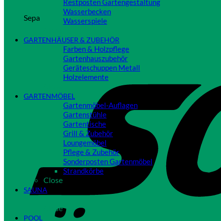
Restposten Gartengestaltung
Wasserbecken
Sepa
Wasserspiele
Close
GARTENHÄUSER & ZUBEHÖR
Farben & Holzpflege
Gartenhauszubehör
Geräteschuppen Metall
Holzelemente
Close
GARTENMÖBEL
Gartenmöbel-Auflagen
Gartenstühle
Gartentische
Grill & Zubehör
Loungemöbel
Pflege & Zubehör
Sonderposten Gartenmöbel
Strandkörbe
Close
SAUNA
Close
POOL