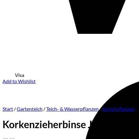
Visa
Add to Wishlist
Start
/
Gartenteich
/
Teich- & Wasserpflanzen
/
Sumpfpflanzen
Korkenzieherbinse Juncus effus