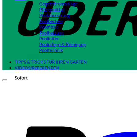
Gegenstromanlage
Pflegemittel
Poolabdeckung
Poolbecken
Poolfilter
Poolheizung
Poolleiter
Poolpflege & Reinigung
Pooltechnik
Close
TIPPS & TRICKS FÜR IHREN GARTEN
VIDEOS/REFERENZEN
Sofort