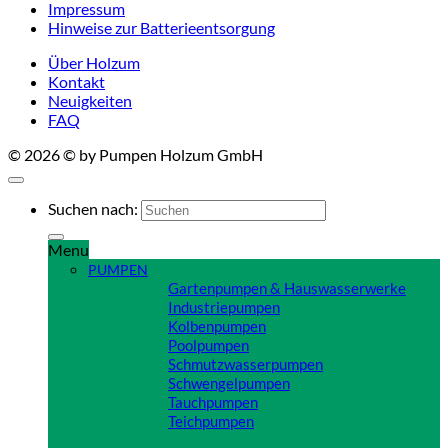
Impressum
Hinweise zur Batterieentsorgung
Über Holzum
Kontakt
Neuigkeiten
FAQ
© 2026 © by Pumpen Holzum GmbH
Suchen nach:
Menu
PUMPEN
Gartenpumpen & Hauswasserwerke
Industriepumpen
Kolbenpumpen
Poolpumpen
Schmutzwasserpumpen
Schwengelpumpen
Tauchpumpen
Teichpumpen
Close