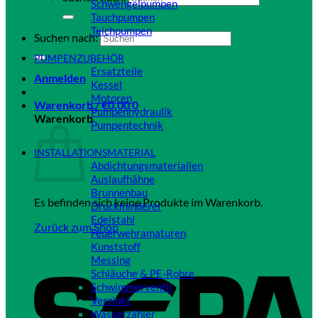
Schwengelpumpen
Tauchpumpen
Teichpumpen
Suchen nach:
Close
PUMPENZUBEHÖR
Ersatzteile
Anmelden
Kessel
Motoren
Warenkorb /
€
0,00
0
Pumpenhydraulik
Warenkorb
Pumpentechnik
Close
INSTALLATIONSMATERIAL
Abdichtungsmaterialien
Auslaufhähne
Brunnenbau
Es befinden sich keine Produkte im Warenkorb.
Druckminderer
Edelstahl
Zurück zum Shop
Feuerwehramaturen
Kunststoff
Messing
Schläuche & PE-Rohre
Schwimmerventil
Verzinkt
Wasserzähler