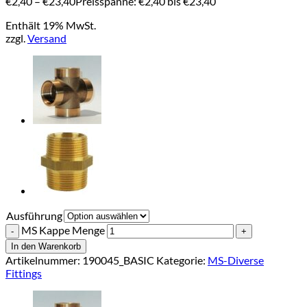
€
2,40
–
€
23,40
Preisspanne: €2,40 bis €23,40
Enthält 19% MwSt.
zzgl.
Versand
Ausführung
MS Kappe Menge
In den Warenkorb
Artikelnummer:
190045_BASIC
Kategorie:
MS-Diverse
Fittings