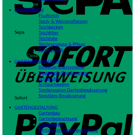
Close
GARTENTEICH
Fischteich
Teich- & Wasserpflanzen
Teichbecken
Sepa
Teichfilter
Teichfolie
Teichreinigung & Pflege
Teichtechnik
Close
GARTENBEWÄSSERUNG
Bewässerungssysteme
Ersatzteile Bewässerung
Schläuche
Schlauchwagen
Sonderposten Gartenbewässerung
Sonstiges Bewässerung
Sofort
Close
GARTENGESTALTUNG
Gartenbau
Gartenbeleuchtung
Gartendeko
Restposten Gartengestaltung