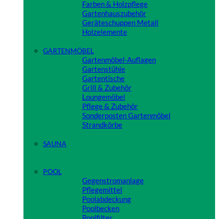
Farben & Holzpflege
Gartenhauszubehör
Geräteschuppen Metall
Holzelemente
Close
GARTENMÖBEL
Gartenmöbel-Auflagen
Gartenstühle
Gartentische
Grill & Zubehör
Loungemöbel
Pflege & Zubehör
Sonderposten Gartenmöbel
Strandkörbe
Close
SAUNA
Close
POOL
Gegenstromanlage
Pflegemittel
Poolabdeckung
Poolbecken
Poolfilter