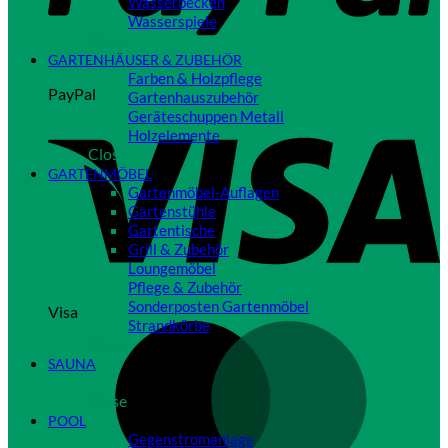
Wasserbecken
Wasserspiele
Close
GARTENHÄUSER & ZUBEHÖR
Farben & Holzpflege
PayPal
Gartenhauszubehör
Geräteschuppen Metall
Holzelemente
Close
GARTENMÖBEL
Gartenmöbel-Auflagen
Gartenstühle
Gartentische
Grill & Zubehör
Loungemöbel
Pflege & Zubehör
Sonderposten Gartenmöbel
Visa
Strandkörbe
Close
SAUNA
Close
POOL
Gegenstromanlage