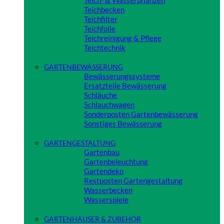
Teich- & Wasserpflanzen
Teichbecken
Teichfilter
Teichfolie
Teichreinigung & Pflege
Teichtechnik
Close
GARTENBEWÄSSERUNG
Bewässerungssysteme
Ersatzteile Bewässerung
Schläuche
Schlauchwagen
Sonderposten Gartenbewässerung
Sonstiges Bewässerung
Close
GARTENGESTALTUNG
Gartenbau
Gartenbeleuchtung
Gartendeko
Restposten Gartengestaltung
Wasserbecken
Wasserspiele
Close
GARTENHÄUSER & ZUBEHÖR