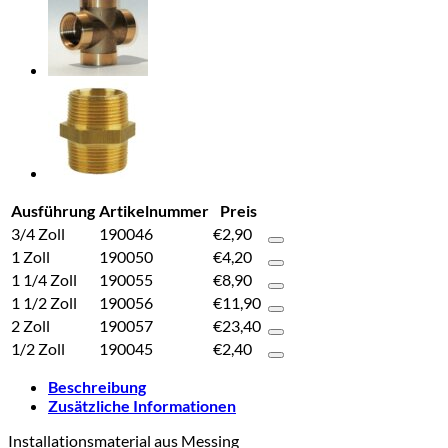
Ausführung
Artikelnummer
Preis
3/4 Zoll
190046
€
2,90
1 Zoll
190050
€
4,20
1 1/4 Zoll
190055
€
8,90
1 1/2 Zoll
190056
€
11,90
2 Zoll
190057
€
23,40
1/2 Zoll
190045
€
2,40
Beschreibung
Zusätzliche Informationen
Installationsmaterial aus Messing