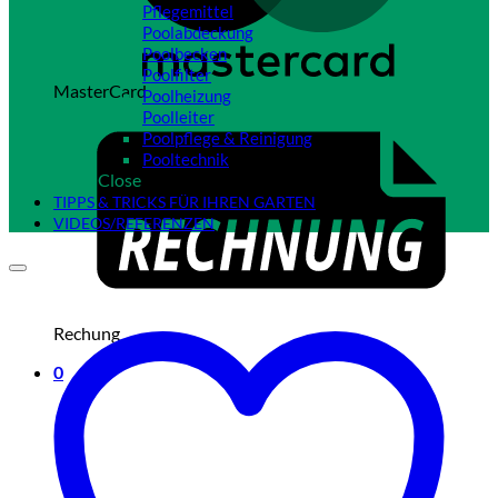
Pflegemittel
Poolabdeckung
Poolbecken
Poolfilter
MasterCard
Poolheizung
Poolleiter
Poolpflege & Reinigung
Pooltechnik
Close
TIPPS & TRICKS FÜR IHREN GARTEN
VIDEOS/REFERENZEN
Rechung
0