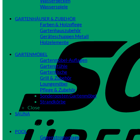
Wasserbecken
Wasserspiele
Close
GARTENHÄUSER & ZUBEHÖR
Farben & Holzpflege
Gartenhauszubehör
Geräteschuppen Metall
Holzelemente
Close
GARTENMÖBEL
Gartenmöbel-Auflagen
Gartenstühle
Gartentische
Grill & Zubehör
Loungemöbel
Pflege & Zubehör
Sonderposten Gartenmöbel
Strandkörbe
Close
SAUNA
Close
POOL
Gegenstromanlage