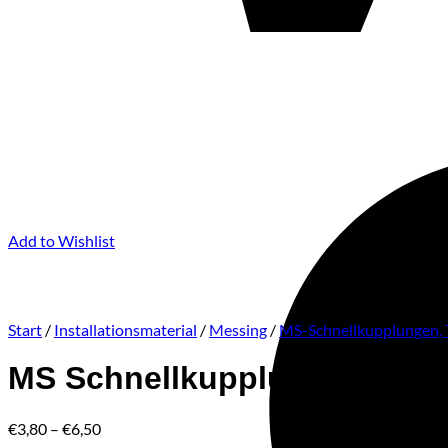
Add to Wishlist
Start
/
Installationsmaterial
/
Messing
/
MS-Schnellkupplungen, 
MS Schnellkupplung AG
Preisspanne:
€
3,80
–
€
6,50
€3,80