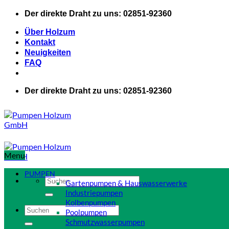
Zum
Der direkte Draht zu uns: 02851-92360
Inhalt
springen
Über Holzum
Kontakt
Neuigkeiten
FAQ
Der direkte Draht zu uns: 02851-92360
Menu
PUMPEN
Suchen
Gartenpumpen & Hauswasserwerke
nach:
Industriepumpen
Kolbenpumpen
Suchen
Poolpumpen
nach:
Schmutzwasserpumpen