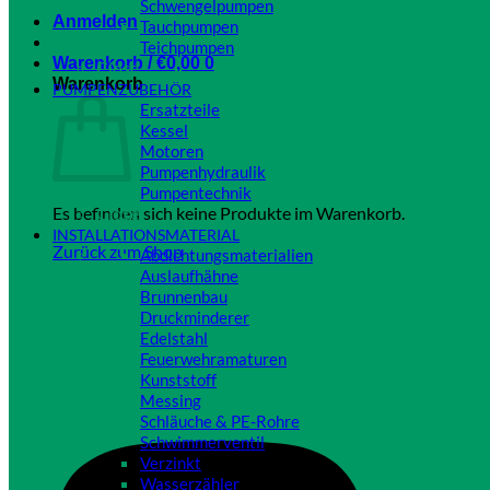
Schwengelpumpen
Anmelden
Tauchpumpen
Teichpumpen
Warenkorb /
€
0,00
0
Close
Warenkorb
PUMPENZUBEHÖR
Ersatzteile
Kessel
Motoren
Pumpenhydraulik
Pumpentechnik
Es befinden sich keine Produkte im Warenkorb.
Close
INSTALLATIONSMATERIAL
Zurück zum Shop
Abdichtungsmaterialien
Auslaufhähne
Brunnenbau
Druckminderer
Edelstahl
Feuerwehramaturen
Kunststoff
Messing
Schläuche & PE-Rohre
Schwimmerventil
Verzinkt
Wasserzähler