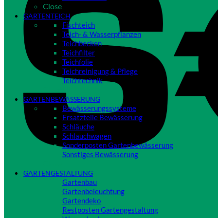
Close
GARTENTEICH
Fischteich
Teich- & Wasserpflanzen
Teichbecken
Teichfilter
Teichfolie
Teichreinigung & Pflege
Teichtechnik
Close
GARTENBEWÄSSERUNG
Bewässerungssysteme
Ersatzteile Bewässerung
Schläuche
Schlauchwagen
Sonderposten Gartenbewässerung
Sonstiges Bewässerung
Close
GARTENGESTALTUNG
Gartenbau
Gartenbeleuchtung
Gartendeko
Restposten Gartengestaltung