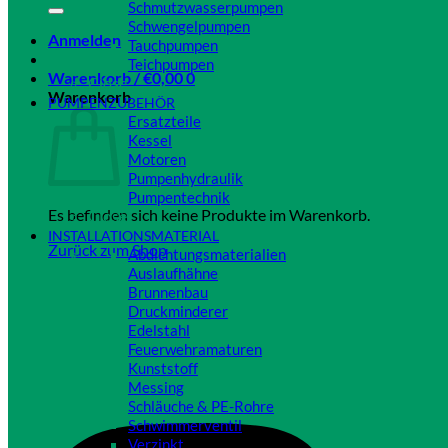
Schmutzwasserpumpen
Schwengelpumpen
Anmelden
Tauchpumpen
Teichpumpen
Warenkorb /
€
0,00
0
Close
Warenkorb
PUMPENZUBEHÖR
Ersatzteile
Kessel
Motoren
Pumpenhydraulik
Pumpentechnik
Es befinden sich keine Produkte im Warenkorb.
Close
INSTALLATIONSMATERIAL
Zurück zum Shop
Abdichtungsmaterialien
Auslaufhähne
Brunnenbau
Druckminderer
Edelstahl
Feuerwehramaturen
Kunststoff
Messing
Schläuche & PE-Rohre
Schwimmerventil
Verzinkt