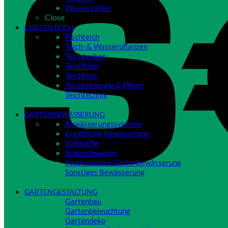
Wasserzähler
Close
GARTENTEICH
Fischteich
Teich- & Wasserpflanzen
Teichbecken
Teichfilter
Teichfolie
Teichreinigung & Pflege
Teichtechnik
Close
GARTENBEWÄSSERUNG
Bewässerungssysteme
Ersatzteile Bewässerung
Schläuche
Schlauchwagen
Sonderposten Gartenbewässerung
Sonstiges Bewässerung
Close
GARTENGESTALTUNG
Gartenbau
Gartenbeleuchtung
Gartendeko