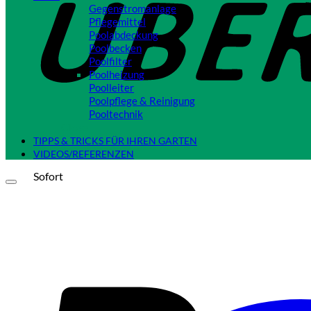
Gegenstromanlage
Pflegemittel
Poolabdeckung
Poolbecken
Poolfilter
Poolheizung
Poolleiter
Poolpflege & Reinigung
Pooltechnik
Close
TIPPS & TRICKS FÜR IHREN GARTEN
VIDEOS/REFERENZEN
Sofort