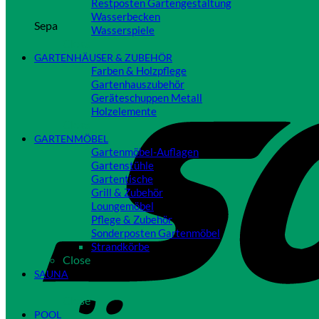
Restposten Gartengestaltung
Wasserbecken
Sepa
Wasserspiele
Close
GARTENHÄUSER & ZUBEHÖR
Farben & Holzpflege
Gartenhauszubehör
Geräteschuppen Metall
Holzelemente
Close
GARTENMÖBEL
Gartenmöbel-Auflagen
Gartenstühle
Gartentische
Grill & Zubehör
Loungemöbel
Pflege & Zubehör
Sonderposten Gartenmöbel
Strandkörbe
Close
SAUNA
Close
POOL