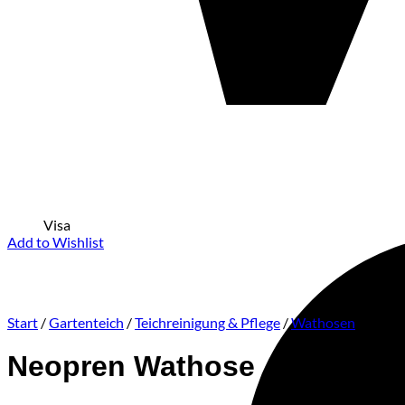
Visa
Add to Wishlist
Start
/
Gartenteich
/
Teichreinigung & Pflege
/
Wathosen
Neopren Wathose