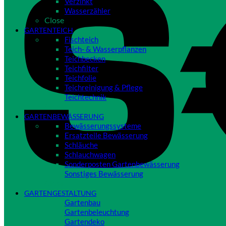
Verzinkt
Wasserzähler
Close
GARTENTEICH
Fischteich
Teich- & Wasserpflanzen
Teichbecken
Teichfilter
Teichfolie
Teichreinigung & Pflege
Teichtechnik
Close
GARTENBEWÄSSERUNG
Bewässerungssysteme
Ersatzteile Bewässerung
Schläuche
Schlauchwagen
Sonderposten Gartenbewässerung
Sonstiges Bewässerung
Close
GARTENGESTALTUNG
Gartenbau
Gartenbeleuchtung
Gartendeko