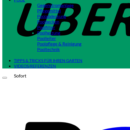
Gegenstromanlage
Pflegemittel
Poolabdeckung
Poolbecken
Poolfilter
Poolheizung
Poolleiter
Poolpflege & Reinigung
Pooltechnik
Close
TIPPS & TRICKS FÜR IHREN GARTEN
VIDEOS/REFERENZEN
Sofort