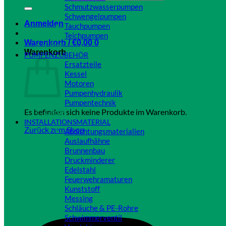
Schmutzwasserpumpen
Schwengelpumpen
Anmelden
Tauchpumpen
Teichpumpen
Warenkorb /
€
0,00
0
Close
Warenkorb
PUMPENZUBEHÖR
Ersatzteile
Kessel
Motoren
Pumpenhydraulik
Pumpentechnik
Es befinden sich keine Produkte im Warenkorb.
Close
INSTALLATIONSMATERIAL
Zurück zum Shop
Abdichtungsmaterialien
Auslaufhähne
Brunnenbau
Druckminderer
Edelstahl
Feuerwehramaturen
Kunststoff
Messing
Schläuche & PE-Rohre
Schwimmerventil