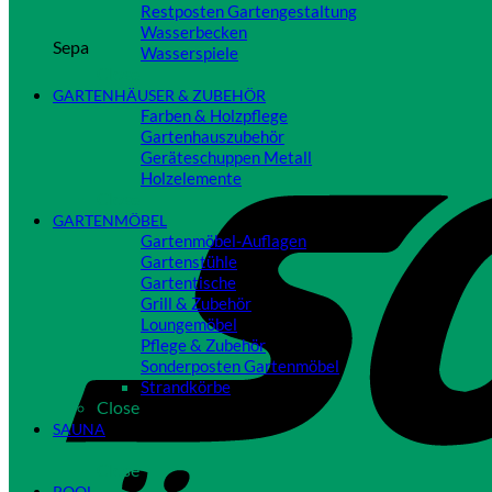
Restposten Gartengestaltung
Wasserbecken
Sepa
Wasserspiele
Close
GARTENHÄUSER & ZUBEHÖR
Farben & Holzpflege
Gartenhauszubehör
Geräteschuppen Metall
Holzelemente
Close
GARTENMÖBEL
Gartenmöbel-Auflagen
Gartenstühle
Gartentische
Grill & Zubehör
Loungemöbel
Pflege & Zubehör
Sonderposten Gartenmöbel
Strandkörbe
Close
SAUNA
Close
POOL