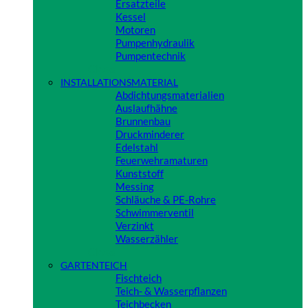
Ersatzteile
Kessel
Motoren
Pumpenhydraulik
Pumpentechnik
Close
INSTALLATIONSMATERIAL
Abdichtungsmaterialien
Auslaufhähne
Brunnenbau
Druckminderer
Edelstahl
Feuerwehramaturen
Kunststoff
Messing
Schläuche & PE-Rohre
Schwimmerventil
Verzinkt
Wasserzähler
Close
GARTENTEICH
Fischteich
Teich- & Wasserpflanzen
Teichbecken