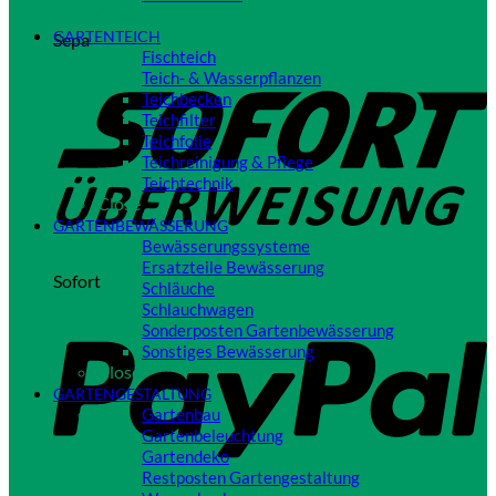
Close
GARTENTEICH
Sepa
Fischteich
Teich- & Wasserpflanzen
Teichbecken
Teichfilter
Teichfolie
Teichreinigung & Pflege
Teichtechnik
Close
GARTENBEWÄSSERUNG
Bewässerungssysteme
Ersatzteile Bewässerung
Sofort
Schläuche
Schlauchwagen
Sonderposten Gartenbewässerung
Sonstiges Bewässerung
Close
GARTENGESTALTUNG
Gartenbau
Gartenbeleuchtung
Gartendeko
Restposten Gartengestaltung