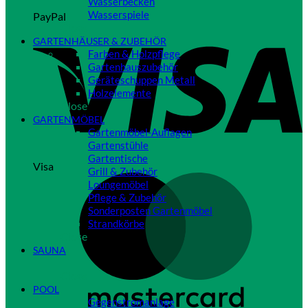
Wasserbecken
Wasserspiele
PayPal
Close
GARTENHÄUSER & ZUBEHÖR
Farben & Holzpflege
Gartenhauszubehör
Geräteschuppen Metall
Holzelemente
Close
GARTENMÖBEL
Gartenmöbel-Auflagen
Gartenstühle
Gartentische
Visa
Grill & Zubehör
Loungemöbel
Pflege & Zubehör
Sonderposten Gartenmöbel
Strandkörbe
Close
SAUNA
Close
POOL
Gegenstromanlage