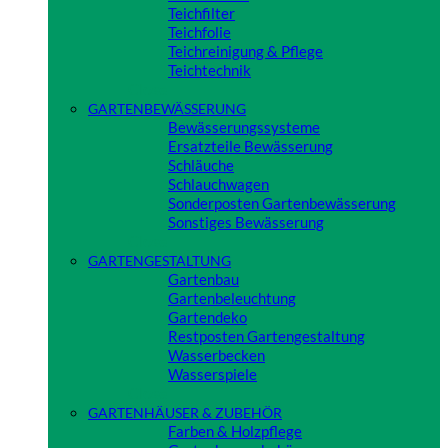
Teichfilter
Teichfolie
Teichreinigung & Pflege
Teichtechnik
Close
GARTENBEWÄSSERUNG
Bewässerungssysteme
Ersatzteile Bewässerung
Schläuche
Schlauchwagen
Sonderposten Gartenbewässerung
Sonstiges Bewässerung
Close
GARTENGESTALTUNG
Gartenbau
Gartenbeleuchtung
Gartendeko
Restposten Gartengestaltung
Wasserbecken
Wasserspiele
Close
GARTENHÄUSER & ZUBEHÖR
Farben & Holzpflege