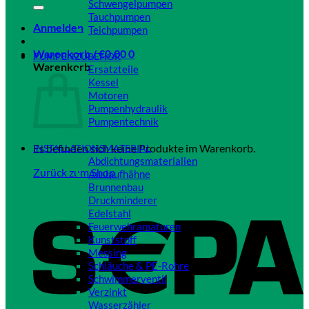
Schwengelpumpen
Tauchpumpen
Anmelden
Teichpumpen
Close
Warenkorb /
€
0,00
0
PUMPENZUBEHÖR
Warenkorb
Ersatzteile
Kessel
Motoren
Pumpenhydraulik
Pumpentechnik
Close
Es befinden sich keine Produkte im Warenkorb.
INSTALLATIONSMATERIAL
Abdichtungsmaterialien
Zurück zum Shop
Auslaufhähne
Brunnenbau
Druckminderer
Edelstahl
Feuerwehramaturen
Kunststoff
Messing
Schläuche & PE-Rohre
Schwimmerventil
Verzinkt
Wasserzähler