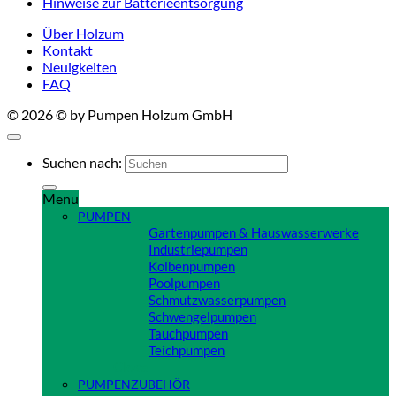
Hinweise zur Batterieentsorgung
Über Holzum
Kontakt
Neuigkeiten
FAQ
© 2026 © by Pumpen Holzum GmbH
Suchen nach:
Menu
PUMPEN
Gartenpumpen & Hauswasserwerke
Industriepumpen
Kolbenpumpen
Poolpumpen
Schmutzwasserpumpen
Schwengelpumpen
Tauchpumpen
Teichpumpen
Close
PUMPENZUBEHÖR