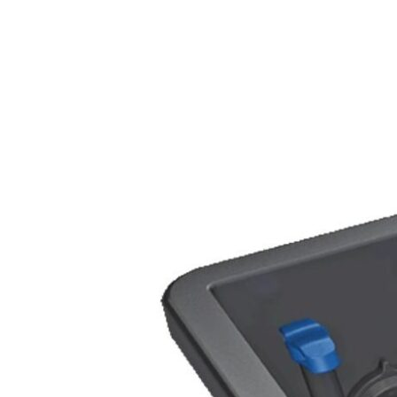
€
929,95
–
€
3.099,95
Preisspanne: €929,95 bis €3.099,95
Enthält 19% MwSt.
zzgl.
Versand
Ausführung
Oase Biotec Screenmatic² Menge
In den Warenkorb
Artikelnummer:
OA 46178_BASIC
Kategorie:
Oase