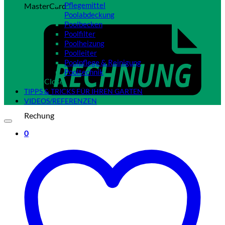
Pflegemittel
MasterCard
Poolabdeckung
Poolbecken
Poolfilter
Poolheizung
Poolleiter
Poolpflege & Reinigung
Pooltechnik
Close
TIPPS & TRICKS FÜR IHREN GARTEN
VIDEOS/REFERENZEN
Rechung
0