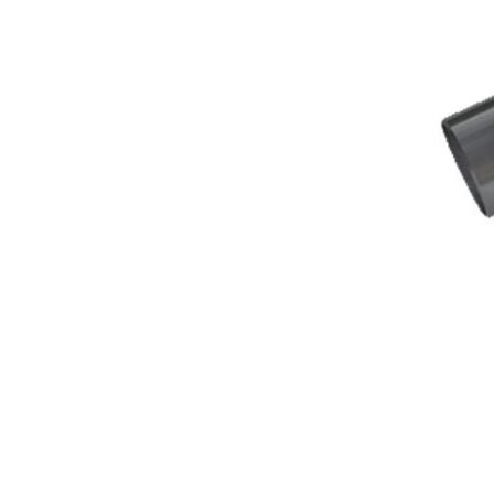
ohne Engstellen verhindert Verstopfungen. Innovative
Schmutzbarrieren verhindern das Auswaschen des Filters.
Die Reinigung ist denkbar bequem: Das Filterband reinigt sich
selbst, und die Filterschwämme werden direkt im Filter
gesäubert.
Inkl. OASE Klarwassergarantie
·
Sehr wartungsarm dank Grobschmutzabscheidung vor
·
Eintritt in den Filter
Hoher Komfort dank automatisch angetriebener
·
Selbstreinigung des Filterbandes. Die justierbare
Reinigungsautomatik steuert den Bandlauf anhand des
Verschmutzungsgrades. Inkl. LED-Funktionskontrolle
Bequeme Reinigung der Filterschwämme direkt im Filter
·
Bodenablauf mit Schieber zur Entfernung von Schmutz aus
·
dem Filtersystem
Unterschiedliche Filtermedien zur optimalen Entfaltung der
·
Filterbiologie