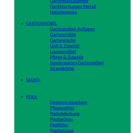
Gartenhauszubehör
Geräteschuppen Metall
Holzelemente
Close
GARTENMÖBEL
Gartenmöbel-Auflagen
Gartenstühle
Gartentische
Grill & Zubehör
Loungemöbel
Pflege & Zubehör
Sonderposten Gartenmöbel
Strandkörbe
Close
SAUNA
Close
POOL
Gegenstromanlage
Pflegemittel
Poolabdeckung
Poolbecken
Poolfilter
Poolheizung