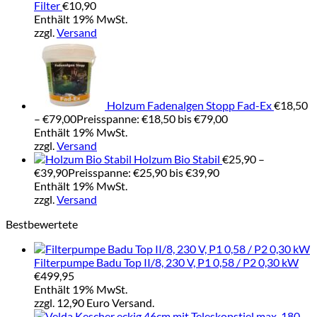
Filter
€
10,90
Enthält 19% MwSt.
zzgl.
Versand
Holzum Fadenalgen Stopp Fad-Ex
€
18,50
–
€
79,00
Preisspanne: €18,50 bis €79,00
Enthält 19% MwSt.
zzgl.
Versand
Holzum Bio Stabil
€
25,90
–
€
39,90
Preisspanne: €25,90 bis €39,90
Enthält 19% MwSt.
zzgl.
Versand
Bestbewertete
Filterpumpe Badu Top II/8, 230 V, P1 0,58 / P2 0,30 kW
€
499,95
Enthält 19% MwSt.
zzgl. 12,90 Euro Versand.