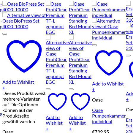
Add to Wishlist
Add to Wishlist
+
+
Dieses Produkt weist
Add
mehrere Varianten
+
Oase
auf. Die Optionen
Oa
können auf der
Oase
g
Produktseite
Pumpenkammer
Add to
Add to
Er
gewählt werden
individual
Wishlist
Wishlist
Set
+
+
31
Oase
€
799,95