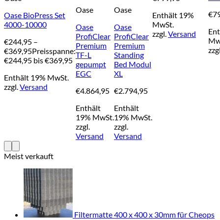
Oase
Oase
€
7
Oase BioPress Set
Enthält 19%
4000-10000
MwSt.
Oase
Oase
Ent
zzgl.
Versand
ProfiClear
ProfiClear
Mw
€
244,95
–
Premium
Premium
zzg
€
369,95
Preisspanne:
TF-L
Standing
€244,95 bis €369,95
gepumpt
Bed Modul
EGC
XL
Enthält 19% MwSt.
zzgl.
Versand
€
4.864,95
€
2.794,95
Enthält
Enthält
19% MwSt.
19% MwSt.
zzgl.
zzgl.
Versand
Versand
Meist verkauft
Filtermatte 400 x 400 x 30mm für Cheops