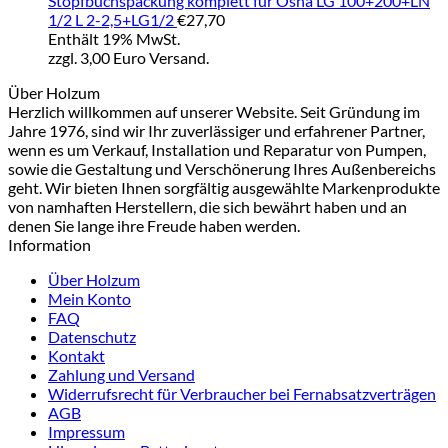
Stopfbuchspackung komplett für Osna LG 100+200+LN
1/2 L 2-2,5+LG1/2
€
27,70
Enthält 19% MwSt.
zzgl. 3,00 Euro Versand.
Über Holzum
Herzlich willkommen auf unserer Website. Seit Gründung im
Jahre 1976, sind wir Ihr zuverlässiger und erfahrener Partner,
wenn es um Verkauf, Installation und Reparatur von Pumpen,
sowie die Gestaltung und Verschönerung Ihres Außenbereichs
geht. Wir bieten Ihnen sorgfältig ausgewählte Markenprodukte
von namhaften Herstellern, die sich bewährt haben und an
denen Sie lange ihre Freude haben werden.
Information
Über Holzum
Mein Konto
FAQ
Datenschutz
Kontakt
Zahlung und Versand
Widerrufsrecht für Verbraucher bei Fernabsatzverträgen
AGB
Impressum