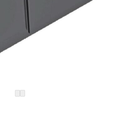
Start
/
Gartenteich
/
Teichfilter
/
Filter
/
Oase
Oase Biotec Screenmatic²