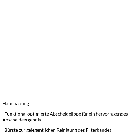
Bei Bedarf Verwendung der PhosLess Filtersäulen zur
·
Fadenalgenreduktion (optionales Zubehör)
Optimal abgestimmt auf OASE AquaMax Eco Filterpumpen
·
Direkte Anschlussmöglichkeit für UVC-Vorklärgeräte Bitron C
·
und Eco
Robustes und seitenverstärktes Bandmaterial für eine
·
verlängerte Lebensdauer
Doppelt abgedichteter Motor für eine vielfach verlängerte
·
Lebensdauer
Wasserverteiler ohne Verstopfungsgefahr: verteilt das Wasser
·
gleichmäßig auf dem Filterband
Schmutzkorb mit großem Volumen und vereinfachter
·
Handhabung
Funktional optimierte Abscheidelippe für ein hervorragendes
·
Abscheideergebnis
Bürste zur gelegentlichen Reinigung des Filterbandes
·