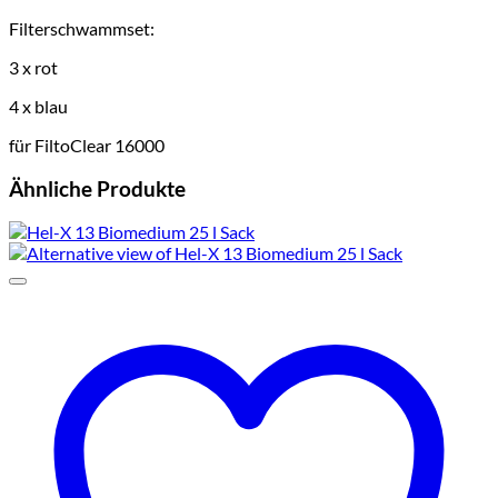
Filterschwammset:
3 x rot
4 x blau
für FiltoClear 16000
Ähnliche Produkte