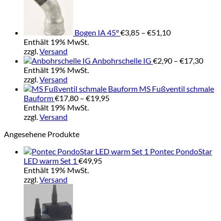
bis
€51,10
Bogen IA 45°
€
3,85
–
€
51,10
Enthält 19% MwSt.
zzgl.
Versand
Prei
Anbohrschelle IG
€
2,90
–
€
17,30
€2,9
Enthält 19% MwSt.
bis
zzgl.
Versand
€17,
MS Fußventil schmale
Preisspanne:
Bauform
€
17,80
–
€
19,95
€17,80
Enthält 19% MwSt.
bis
zzgl.
Versand
€19,95
Angesehene Produkte
Pontec PondoStar
LED warm Set 1
€
49,95
Enthält 19% MwSt.
zzgl.
Versand