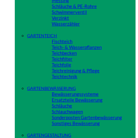
Messing
Schläuche & PE-Rohre
Schwimmerventil
Verzinkt
Wasserzähler
Close
GARTENTEICH
Fischteich
Teich- & Wasserpflanzen
Teichbecken
Teichfilter
Teichfolie
Teichreinigung & Pflege
Teichtechnik
Close
GARTENBEWÄSSERUNG
Bewässerungssysteme
Ersatzteile Bewässerung
Schläuche
Schlauchwagen
Sonderposten Gartenbewässerung
Sonstiges Bewässerung
Close
GARTENGESTALTUNG