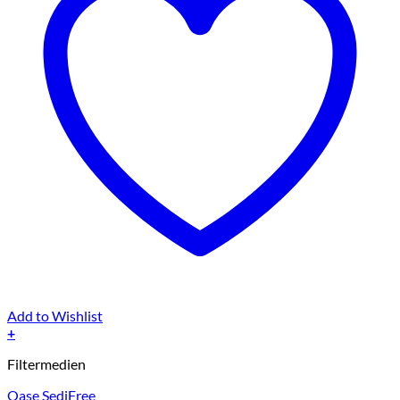
Add to Wishlist
+
Dieses
Filtermedien
Produkt
weist
Oase SediFree
mehrere