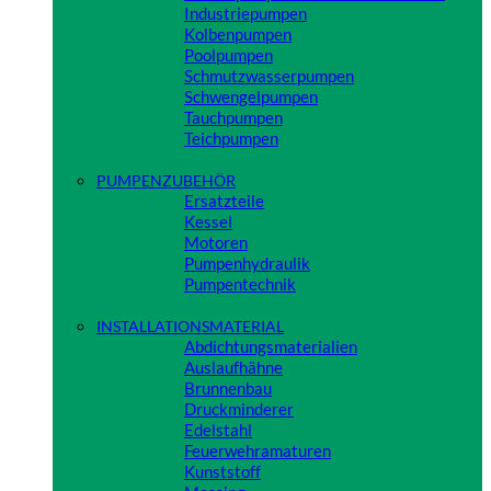
Industriepumpen
Kolbenpumpen
Poolpumpen
Schmutzwasserpumpen
Schwengelpumpen
Tauchpumpen
Teichpumpen
Close
PUMPENZUBEHÖR
Ersatzteile
Kessel
Motoren
Pumpenhydraulik
Pumpentechnik
Close
INSTALLATIONSMATERIAL
Abdichtungsmaterialien
Auslaufhähne
Brunnenbau
Druckminderer
Edelstahl
Feuerwehramaturen
Kunststoff