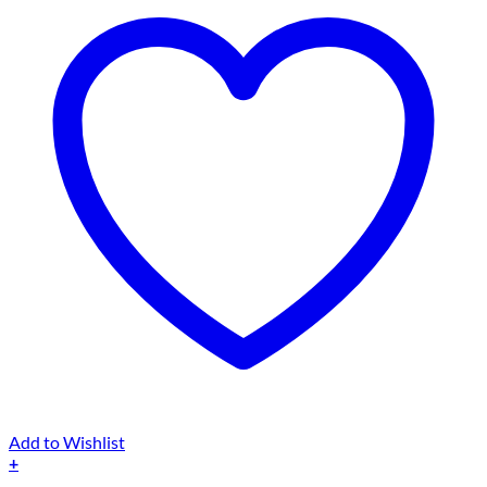
Add to Wishlist
+
Dieses