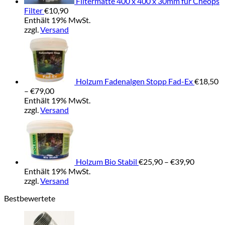
Filtermatte 400 x 400 x 30mm für Cheops
Filter
€
10,90
Enthält 19% MwSt.
zzgl.
Versand
Holzum Fadenalgen Stopp Fad-Ex
€
18,50
Preisspanne:
–
€
79,00
€18,50
Enthält 19% MwSt.
bis
zzgl.
Versand
€79,00
Preisspa
€25,90
bis
€39,90
Holzum Bio Stabil
€
25,90
–
€
39,90
Enthält 19% MwSt.
zzgl.
Versand
Bestbewertete
Preisspanne:
€3,85