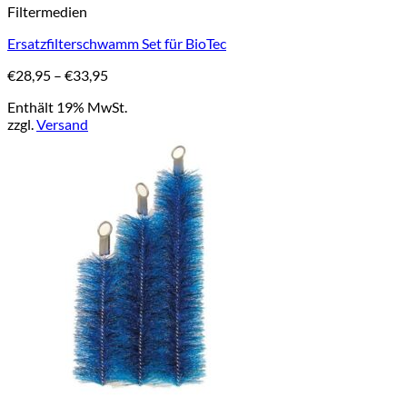
Filtermedien
Produkt
weist
Ersatzfilterschwamm Set für BioTec
mehrere
Varianten
Preisspanne:
€
28,95
–
€
33,95
auf.
€28,95
Die
Enthält 19% MwSt.
bis
Optionen
zzgl.
Versand
€33,95
können
auf
der
Produktseite
gewählt
werden