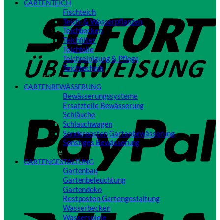
GARTENTEICH
S
Fischteich
Teich- & Wasserpflanzen
Teichbecken
Teichfilter
Teichfolie
Teichreinigung & Pflege
Teichtechnik
Close
GARTENBEWÄSSERUNG
Bewässerungssysteme
P
Ersatzteile Bewässerung
Schläuche
Schlauchwagen
Sonderposten Gartenbewässerung
Sonstiges Bewässerung
Close
GARTENGESTALTUNG
Gartenbau
Gartenbeleuchtung
Gartendeko
Restposten Gartengestaltung
V
Wasserbecken
Wasserspiele