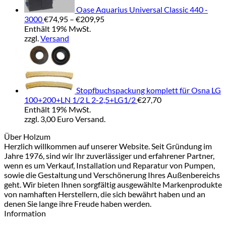
Oase Aquarius Universal Classic 440 -
Preisspanne:
3000
€
74,95
–
€
209,95
€74,95
Enthält 19% MwSt.
bis
zzgl.
Versand
€209,95
Stopfbuchspackung komplett für Osna LG
100+200+LN 1/2 L 2-2,5+LG1/2
€
27,70
Enthält 19% MwSt.
zzgl. 3,00 Euro Versand.
Über Holzum
Herzlich willkommen auf unserer Website. Seit Gründung im
Jahre 1976, sind wir Ihr zuverlässiger und erfahrener Partner,
wenn es um Verkauf, Installation und Reparatur von Pumpen,
sowie die Gestaltung und Verschönerung Ihres Außenbereichs
geht. Wir bieten Ihnen sorgfältig ausgewählte Markenprodukte
von namhaften Herstellern, die sich bewährt haben und an
denen Sie lange ihre Freude haben werden.
Information