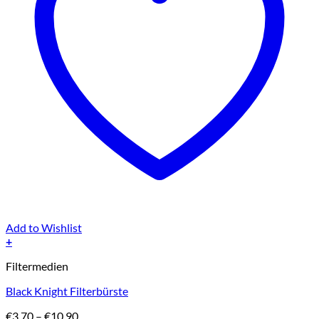
Add to Wishlist
+
Dieses
Filtermedien
Produkt
weist
Black Knight Filterbürste
mehrere
Varianten
Preisspanne:
€
3,70
–
€
10,90