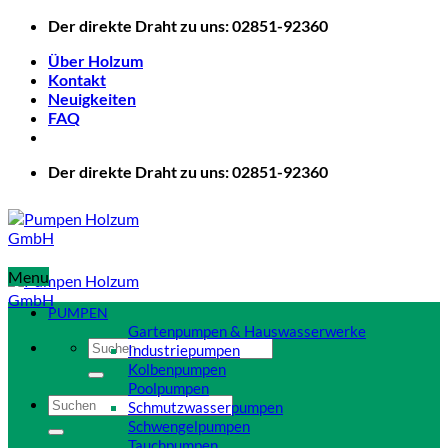
Zum
Der direkte Draht zu uns: 02851-92360
Inhalt
Über Holzum
springen
Kontakt
Neuigkeiten
FAQ
Der direkte Draht zu uns: 02851-92360
Menu
PUMPEN
Gartenpumpen & Hauswasserwerke
Suchen
Industriepumpen
nach:
Kolbenpumpen
Poolpumpen
Suchen
Schmutzwasserpumpen
nach:
Schwengelpumpen
Tauchpumpen