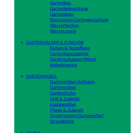
Gartenbau
Gartenbeleuchtung
Gartendeko
Restposten Gartengestaltung
Wasserbecken
Wasserspiele
Close
GARTENHÄUSER & ZUBEHÖR
Farben & Holzpflege
Gartenhauszubehör
Geräteschuppen Metall
Holzelemente
Close
GARTENMÖBEL
Gartenmöbel-Auflagen
Gartenstühle
Gartentische
Grill & Zubehör
Loungemöbel
Pflege & Zubehör
Sonderposten Gartenmöbel
Strandkörbe
Close
SAUNA