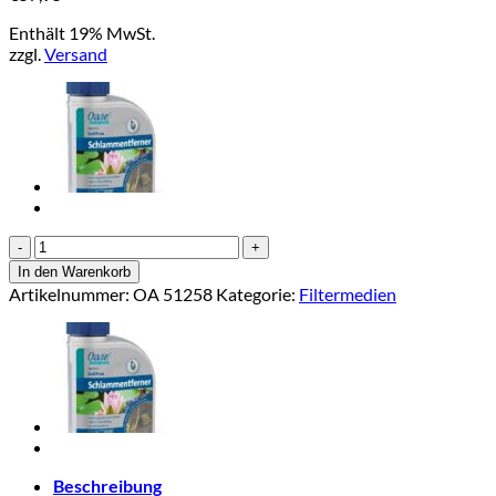
Enthält 19% MwSt.
zzgl.
Versand
Oase
Filterschwammset
In den Warenkorb
rot/blau
Artikelnummer:
OA 51258
Kategorie:
Filtermedien
für
FiltoClear
16000
Menge
Beschreibung