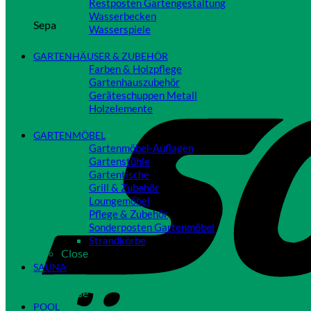
Restposten Gartengestaltung
Wasserbecken
Sepa
Wasserspiele
Close
GARTENHÄUSER & ZUBEHÖR
Farben & Holzpflege
Gartenhauszubehör
Geräteschuppen Metall
Holzelemente
Close
GARTENMÖBEL
Gartenmöbel-Auflagen
Gartenstühle
Gartentische
Grill & Zubehör
Loungemöbel
Pflege & Zubehör
Sonderposten Gartenmöbel
Strandkörbe
Close
SAUNA
Close
POOL