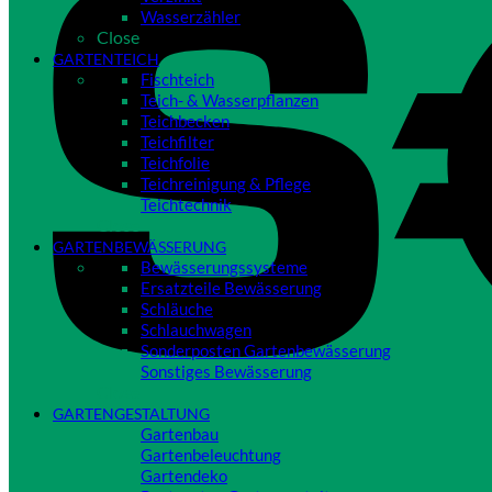
Wasserzähler
Close
GARTENTEICH
Fischteich
Teich- & Wasserpflanzen
Teichbecken
Teichfilter
Teichfolie
Teichreinigung & Pflege
Teichtechnik
Close
GARTENBEWÄSSERUNG
Bewässerungssysteme
Ersatzteile Bewässerung
Schläuche
Schlauchwagen
Sonderposten Gartenbewässerung
Sonstiges Bewässerung
Close
GARTENGESTALTUNG
Gartenbau
Gartenbeleuchtung
Gartendeko