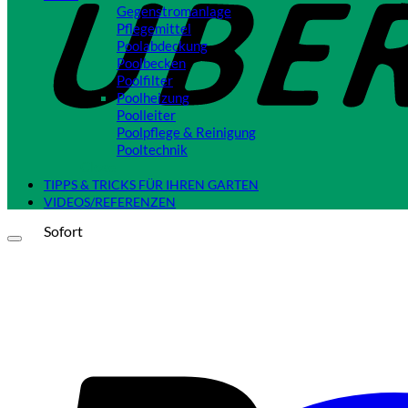
Gegenstromanlage
Pflegemittel
Poolabdeckung
Poolbecken
Poolfilter
Poolheizung
Poolleiter
Poolpflege & Reinigung
Pooltechnik
Close
TIPPS & TRICKS FÜR IHREN GARTEN
VIDEOS/REFERENZEN
Sofort