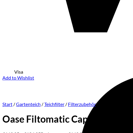
Visa
Add to Wishlist
Start
/
Gartenteich
/
Teichfilter
/
Filterzubehör
Oase Filtomatic Cap