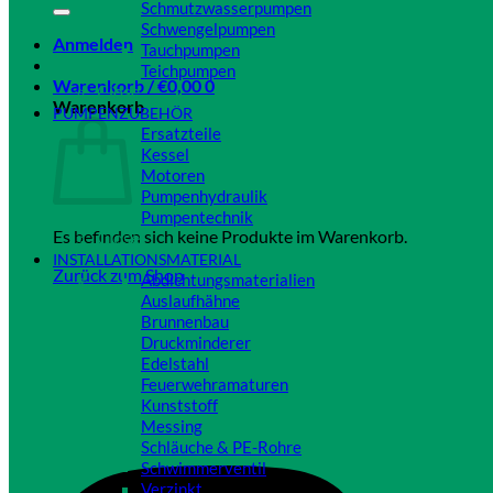
Schmutzwasserpumpen
Schwengelpumpen
Anmelden
Tauchpumpen
Teichpumpen
Warenkorb /
€
0,00
0
Close
Warenkorb
PUMPENZUBEHÖR
Ersatzteile
Kessel
Motoren
Pumpenhydraulik
Pumpentechnik
Es befinden sich keine Produkte im Warenkorb.
Close
INSTALLATIONSMATERIAL
Zurück zum Shop
Abdichtungsmaterialien
Auslaufhähne
Brunnenbau
Druckminderer
Edelstahl
Feuerwehramaturen
Kunststoff
Messing
Schläuche & PE-Rohre
Schwimmerventil
Verzinkt