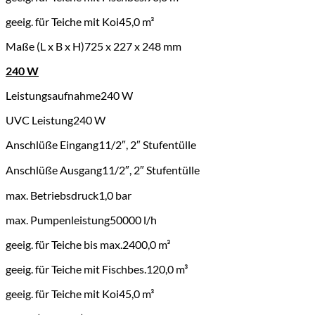
geeig. für Teiche mit Koi
45,0 m³
Maße (L x B x H)
725 x 227 x 248 mm
240 W
Leistungsaufnahme
240 W
UVC Leistung
240 W
Anschlüße Eingang
11/2″, 2″ Stufentülle
Anschlüße Ausgang
11/2″, 2″ Stufentülle
max. Betriebsdruck
1,0 bar
max. Pumpenleistung
50000 l/h
geeig. für Teiche bis max.
2400,0 m³
geeig. für Teiche mit Fischbes.
120,0 m³
geeig. für Teiche mit Koi
45,0 m³