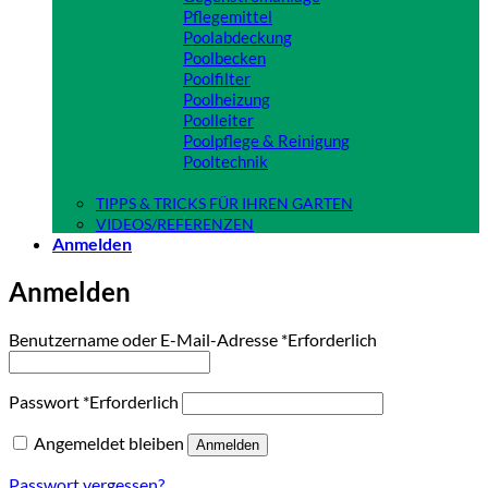
Pflegemittel
Poolabdeckung
Poolbecken
Poolfilter
Poolheizung
Poolleiter
Poolpflege & Reinigung
Pooltechnik
Close
TIPPS & TRICKS FÜR IHREN GARTEN
VIDEOS/REFERENZEN
Anmelden
Anmelden
Benutzername oder E-Mail-Adresse
*
Erforderlich
Passwort
*
Erforderlich
Angemeldet bleiben
Anmelden
Passwort vergessen?