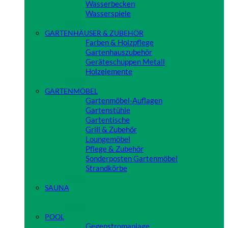
Wasserbecken
Wasserspiele
Close
GARTENHÄUSER & ZUBEHÖR
Farben & Holzpflege
Gartenhauszubehör
Geräteschuppen Metall
Holzelemente
Close
GARTENMÖBEL
Gartenmöbel-Auflagen
Gartenstühle
Gartentische
Grill & Zubehör
Loungemöbel
Pflege & Zubehör
Sonderposten Gartenmöbel
Strandkörbe
Close
SAUNA
Close
POOL
Gegenstromanlage