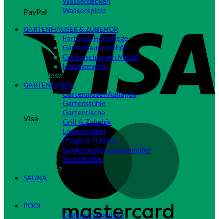
Wasserbecken
Wasserspiele
PayPal
Close
GARTENHÄUSER & ZUBEHÖR
Farben & Holzpflege
Gartenhauszubehör
Geräteschuppen Metall
Holzelemente
Close
GARTENMÖBEL
Gartenmöbel-Auflagen
Gartenstühle
Gartentische
Visa
Grill & Zubehör
Loungemöbel
Pflege & Zubehör
Sonderposten Gartenmöbel
Strandkörbe
Close
SAUNA
Close
POOL
Gegenstromanlage