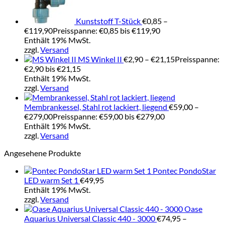
Kunststoff T-Stück
€
0,85
–
€
119,90
Preisspanne: €0,85 bis €119,90
Enthält 19% MwSt.
zzgl.
Versand
MS Winkel II
€
2,90
–
€
21,15
Preisspanne:
€2,90 bis €21,15
Enthält 19% MwSt.
zzgl.
Versand
Membrankessel, Stahl rot lackiert, liegend
€
59,00
–
€
279,00
Preisspanne: €59,00 bis €279,00
Enthält 19% MwSt.
zzgl.
Versand
Angesehene Produkte
Pontec PondoStar
LED warm Set 1
€
49,95
Enthält 19% MwSt.
zzgl.
Versand
Oase
Aquarius Universal Classic 440 - 3000
€
74,95
–