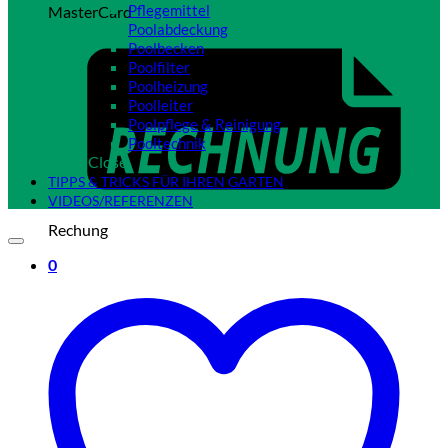
Pflegemittel
MasterCard
Poolabdeckung
Poolbecken
Poolfilter
Poolheizung
Poolleiter
Poolpflege & Reinigung
Pooltechnik
Close
TIPPS & TRICKS FÜR IHREN GARTEN
VIDEOS/REFERENZEN
Rechung
0