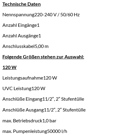
Technische Daten
Nennspannung
220-240 V / 50/60 Hz
Anzahl Eingänge
1
Anzahl Ausgänge
1
Anschlusskabel
5,00 m
Folgende Größen stehen zur Auswahl:
120 W
Leistungsaufnahme
120 W
UVC Leistung
120 W
Anschlüße Eingang
11/2″, 2″ Stufentülle
Anschlüße Ausgang
11/2″, 2″ Stufentülle
max. Betriebsdruck
1,0 bar
max. Pumpenleistung
50000 l/h