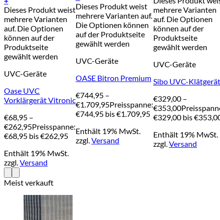
+
Dieses Produkt wei
Dieses Produkt weist
Dieses Produkt weist
mehrere Varianten
mehrere Varianten auf.
mehrere Varianten
auf. Die Optionen
Die Optionen können
auf. Die Optionen
können auf der
auf der Produktseite
können auf der
Produktseite
gewählt werden
Produktseite
gewählt werden
gewählt werden
UVC-Geräte
UVC-Geräte
UVC-Geräte
OASE Bitron Premium
Sibo UVC-Klätgerä
Oase UVC
€
744,95
–
€
329,00
–
Vorklärgerät Vitronic
€
1.709,95
Preisspanne:
€
353,00
Preisspann
€744,95 bis €1.709,95
€
68,95
–
€329,00 bis €353,0
€
262,95
Preisspanne:
Enthält 19% MwSt.
Enthält 19% MwSt.
€68,95 bis €262,95
zzgl.
Versand
zzgl.
Versand
Enthält 19% MwSt.
zzgl.
Versand
Meist verkauft