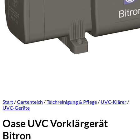
Start
/
Gartenteich
/
Teichreinigung & Pflege
/
UVC-Klärer
/
UVC-Geräte
Oase UVC Vorklärgerät
Bitron