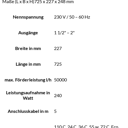
Maße (L x B x H)
725 x 227 x 248 mm
Nennspannung
230 V / 50 – 60 Hz
Ausgänge
1 1/2" – 2"
Breite in mm
227
Länge in mm
725
max. Förderleistung l/h
50000
Leistungsaufnahme in
240
Watt
Anschlusskabel in m
5
110 C, 24 C, 36 C, 55 w, 72 C, Eco