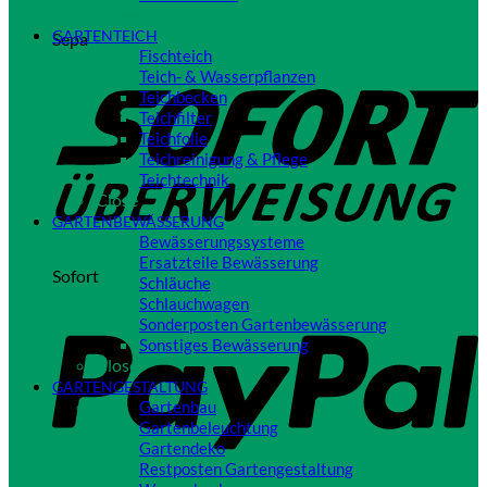
Close
GARTENTEICH
Sepa
Fischteich
Teich- & Wasserpflanzen
Teichbecken
Teichfilter
Teichfolie
Teichreinigung & Pflege
Teichtechnik
Close
GARTENBEWÄSSERUNG
Bewässerungssysteme
Ersatzteile Bewässerung
Sofort
Schläuche
Schlauchwagen
Sonderposten Gartenbewässerung
Sonstiges Bewässerung
Close
GARTENGESTALTUNG
Gartenbau
Gartenbeleuchtung
Gartendeko
Restposten Gartengestaltung