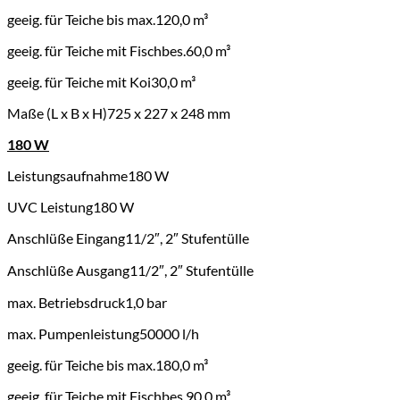
geeig. für Teiche bis max.
120,0 m³
geeig. für Teiche mit Fischbes.
60,0 m³
geeig. für Teiche mit Koi
30,0 m³
Maße (L x B x H)
725 x 227 x 248 mm
180 W
Leistungsaufnahme
180 W
UVC Leistung
180 W
Anschlüße Eingang
11/2″, 2″ Stufentülle
Anschlüße Ausgang
11/2″, 2″ Stufentülle
max. Betriebsdruck
1,0 bar
max. Pumpenleistung
50000 l/h
geeig. für Teiche bis max.
180,0 m³
geeig. für Teiche mit Fischbes.
90,0 m³