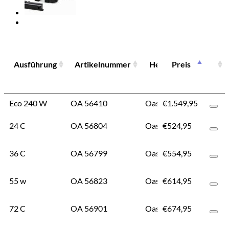
Ansch
Ausführung
Ausführung
Artikelnummer
Hersteller
Preis
Ausführung
Artikelnummer
Hersteller
Ansch
Eco 240 W
Eco 240 W
OA 56410
Oase
€
1.549,95
5
24 C
24 C
OA 56804
Oase
€
524,95
5
36 C
36 C
OA 56799
Oase
€
554,95
5
55 w
55 w
OA 56823
Oase
€
614,95
5
72 C
72 C
OA 56901
Oase
€
674,95
5