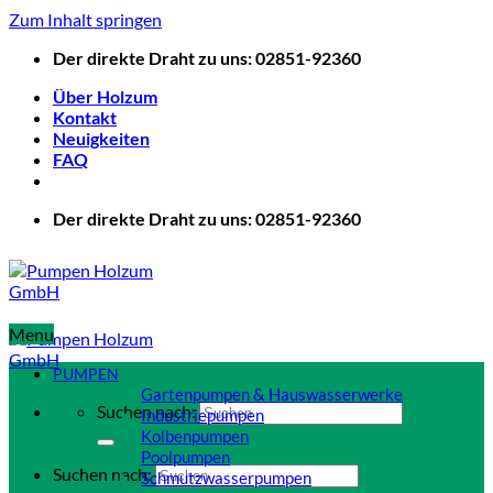
Zum Inhalt springen
Der direkte Draht zu uns: 02851-92360
Über Holzum
Kontakt
Neuigkeiten
FAQ
Der direkte Draht zu uns: 02851-92360
Menu
PUMPEN
Gartenpumpen & Hauswasserwerke
Suchen nach:
Industriepumpen
Kolbenpumpen
Poolpumpen
Suchen nach:
Schmutzwasserpumpen