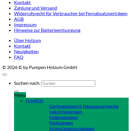
Kontakt
Zahlung und Versand
Widerrufsrecht für Verbraucher bei Fernabsatzverträgen
AGB
Impressum
Hinweise zur Batterieentsorgung
Über Holzum
Kontakt
Neuigkeiten
FAQ
© 2026 © by Pumpen Holzum GmbH
Suchen nach:
Menu
PUMPEN
Gartenpumpen & Hauswasserwerke
Industriepumpen
Kolbenpumpen
Poolpumpen
Schmutzwasserpumpen