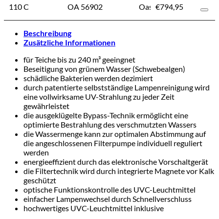
110 C
110 C
OA 56902
Oase
€
794,95
5
Beschreibung
Zusätzliche Informationen
für Teiche bis zu 240 m³ geeingnet
Beseitigung von grünem Wasser (Schwebealgen)
schädliche Bakterien werden dezimiert
durch patentierte selbstständige Lampenreinigung wird
eine vollwirksame UV-Strahlung zu jeder Zeit
gewährleistet
die ausgeklügelte Bypass-Technik ermöglicht eine
optimierte Bestrahlung des verschmutzten Wassers
die Wassermenge kann zur optimalen Abstimmung auf
die angeschlossenen Filterpumpe individuell reguliert
werden
energieeffizient durch das elektronische Vorschaltgerät
die Filtertechnik wird durch integrierte Magnete vor Kalk
geschützt
optische Funktionskontrolle des UVC-Leuchtmittel
einfacher Lampenwechsel durch Schnellverschluss
hochwertiges UVC-Leuchtmittel inklusive