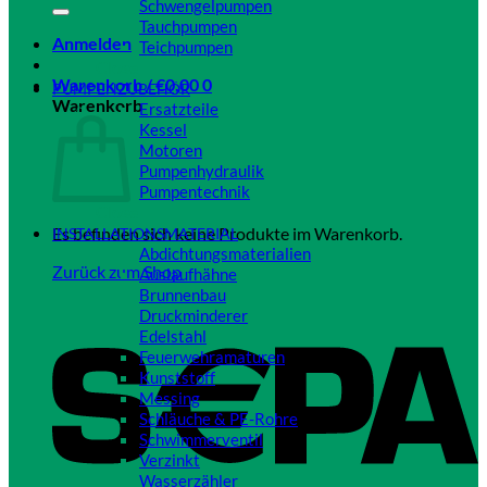
Schwengelpumpen
Tauchpumpen
Anmelden
Teichpumpen
Close
Warenkorb /
€
0,00
0
PUMPENZUBEHÖR
Warenkorb
Ersatzteile
Kessel
Motoren
Pumpenhydraulik
Pumpentechnik
Close
Es befinden sich keine Produkte im Warenkorb.
INSTALLATIONSMATERIAL
Abdichtungsmaterialien
Zurück zum Shop
Auslaufhähne
Brunnenbau
Druckminderer
Edelstahl
Feuerwehramaturen
Kunststoff
Messing
Schläuche & PE-Rohre
Schwimmerventil
Verzinkt
Wasserzähler