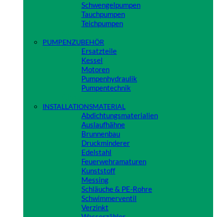
Schwengelpumpen
Tauchpumpen
Teichpumpen
Close
PUMPENZUBEHÖR
Ersatzteile
Kessel
Motoren
Pumpenhydraulik
Pumpentechnik
Close
INSTALLATIONSMATERIAL
Abdichtungsmaterialien
Auslaufhähne
Brunnenbau
Druckminderer
Edelstahl
Feuerwehramaturen
Kunststoff
Messing
Schläuche & PE-Rohre
Schwimmerventil
Verzinkt
Wasserzähler