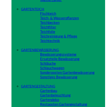
Close
GARTENTEICH
Fischteich
Teich- & Wasserpflanzen
Teichbecken
Teichfilter
Teichfolie
Teichreinigung & Pflege
Teichtechnik
Close
GARTENBEWÄSSERUNG
Bewässerungssysteme
Ersatzteile Bewässerung
Schläuche
Schlauchwagen
Sonderposten Gartenbewässerung
Sonstiges Bewässerung
Close
GARTENGESTALTUNG
Gartenbau
Gartenbeleuchtung
Gartendeko
Restposten Gartengestaltung