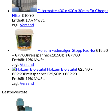
Filtermatte 400 x 400 x 30mm für Cheops
Filter
€
10,90
Enthält 19% MwSt.
zzgl.
Versand
Holzum Fadenalgen Stopp Fad-Ex
€
18,50
–
€
79,00
Preisspanne: €18,50 bis €79,00
Enthält 19% MwSt.
zzgl.
Versand
Holzum Bio Stabil
€
25,90
–
€
39,90
Preisspanne: €25,90 bis €39,90
Enthält 19% MwSt.
zzgl.
Versand
Bestbewertete