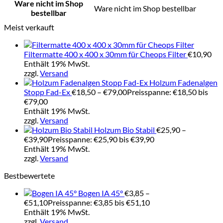
Ware nicht im Shop
Ware nicht im Shop bestellbar
bestellbar
Meist verkauft
Filtermatte 400 x 400 x 30mm für Cheops Filter
€
10,90
Enthält 19% MwSt.
zzgl.
Versand
Holzum Fadenalgen
Stopp Fad-Ex
€
18,50
–
€
79,00
Preisspanne: €18,50 bis
€79,00
Enthält 19% MwSt.
zzgl.
Versand
Holzum Bio Stabil
€
25,90
–
€
39,90
Preisspanne: €25,90 bis €39,90
Enthält 19% MwSt.
zzgl.
Versand
Bestbewertete
Bogen IA 45°
€
3,85
–
€
51,10
Preisspanne: €3,85 bis €51,10
Enthält 19% MwSt.
zzgl.
Versand