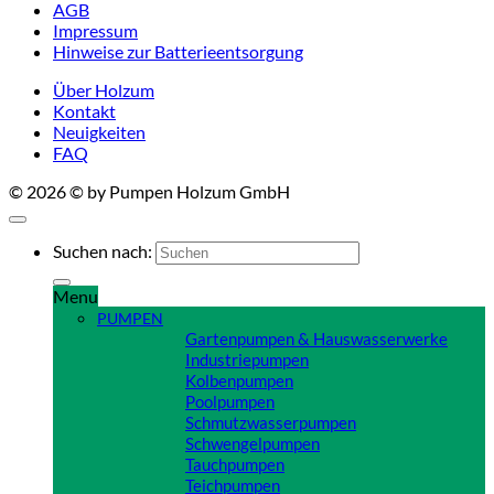
AGB
Impressum
Hinweise zur Batterieentsorgung
Über Holzum
Kontakt
Neuigkeiten
FAQ
© 2026 © by Pumpen Holzum GmbH
Suchen nach:
Menu
PUMPEN
Gartenpumpen & Hauswasserwerke
Industriepumpen
Kolbenpumpen
Poolpumpen
Schmutzwasserpumpen
Schwengelpumpen
Tauchpumpen
Teichpumpen