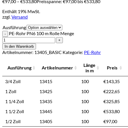
€
97,00
–
€
533,80
Preisspanne: €97,00 bis €533,80
Enthält 19% MwSt.
zzgl.
Versand
Ausführung
PE-Rohr PN6 100 m Rolle Menge
In den Warenkorb
Artikelnummer:
13405_BASIC
Kategorie:
PE-Rohr
Länge
Ausführung
Artikelnummer
Preis
in m
3/4 Zoll
13415
100
€
143,35
1 Zoll
13425
100
€
222,65
1 1/4 Zoll
13435
100
€
325,85
1 1/2 Zoll
13445
100
€
533,80
1/2 Zoll
13405
100
€
97,00