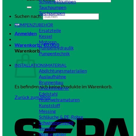
Schwengelpumpen
Tauchpumpen
Teichpumpen
Suchen nach:
Close
PUMPENZUBEHÖR
Ersatzteile
Anmelden
Kessel
Motoren
Warenkorb /
€
0,00
0
Pumpenhydraulik
Warenkorb
Pumpentechnik
Close
INSTALLATIONSMATERIAL
Abdichtungsmaterialien
Auslaufhähne
Brunnenbau
Es befinden sich keine Produkte im Warenkorb.
Druckminderer
Edelstahl
Zurück zum Shop
Feuerwehramaturen
Kunststoff
Messing
Schläuche & PE-Rohre
Schwimmerventil
Verzinkt
Wasserzähler