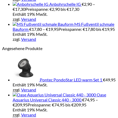
Anbohrschelle IG
€
2,90
–
€
17,30
Preisspanne: €2,90 bis €17,30
Enthält 19% MwSt.
zzgl.
Versand
MS Fußventil schmale
Bauform
€
17,80
–
€
19,95
Preisspanne: €17,80 bis €19,95
Enthält 19% MwSt.
zzgl.
Versand
Angesehene Produkte
Pontec PondoStar LED warm Set 1
€
49,95
Enthält 19% MwSt.
zzgl.
Versand
Oase
Aquarius Universal Classic 440 - 3000
€
74,95
–
€
209,95
Preisspanne: €74,95 bis €209,95
Enthält 19% MwSt.
zzgl.
Versand