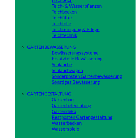
Teich- & Wasserpflanzen
Teichbecken
Teichfilter
Teichfolie
Teichreinigung & Pflege
Teichtechnik
Close
GARTENBEWÄSSERUNG
Bewässerungssysteme
Ersatzteile Bewässerung
Schläuche
Schlauchwagen
Sonderposten Gartenbewässerung
Sonstiges Bewässerung
Close
GARTENGESTALTUNG
Gartenbau
Gartenbeleuchtung
Gartendeko
Restposten Gartengestaltung
Wasserbecken
Wasserspiele
Close