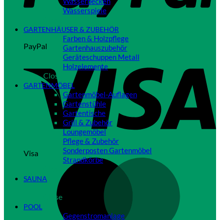
Wasserbecken
Wasserspiele
Close
GARTENHÄUSER & ZUBEHÖR
Farben & Holzpflege
PayPal
Gartenhauszubehör
Geräteschuppen Metall
Holzelemente
Close
GARTENMÖBEL
Gartenmöbel-Auflagen
Gartenstühle
Gartentische
Grill & Zubehör
Loungemöbel
Pflege & Zubehör
Sonderposten Gartenmöbel
Visa
Strandkörbe
Close
SAUNA
Close
POOL
Gegenstromanlage