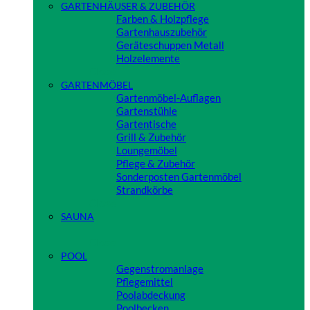
GARTENHÄUSER & ZUBEHÖR
Farben & Holzpflege
Gartenhauszubehör
Geräteschuppen Metall
Holzelemente
Close
GARTENMÖBEL
Gartenmöbel-Auflagen
Gartenstühle
Gartentische
Grill & Zubehör
Loungemöbel
Pflege & Zubehör
Sonderposten Gartenmöbel
Strandkörbe
Close
SAUNA
Close
POOL
Gegenstromanlage
Pflegemittel
Poolabdeckung
Poolbecken