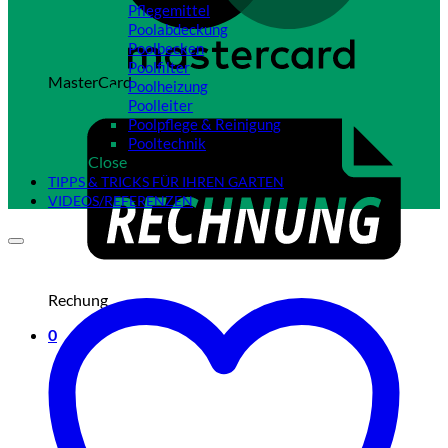
Pflegemittel
Poolabdeckung
Poolbecken
Poolfilter
MasterCard
Poolheizung
Poolleiter
Poolpflege & Reinigung
Pooltechnik
Close
TIPPS & TRICKS FÜR IHREN GARTEN
VIDEOS/REFERENZEN
Rechung
0