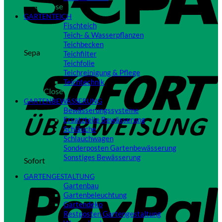
Close
GARTENTEICH
Fischteich
Teich- & Wasserpflanzen
Teichbecken
Sepa
Teichfilter
Teichfolie
Teichreinigung & Pflege
Teichtechnik
Close
GARTENBEWÄSSERUNG
Bewässerungssysteme
Ersatzteile Bewässerung
Schläuche
Schlauchwagen
Sonderposten Gartenbewässerung
Sonstiges Bewässerung
Sofort
Close
GARTENGESTALTUNG
Gartenbau
Gartenbeleuchtung
Gartendeko
Restposten Gartengestaltung