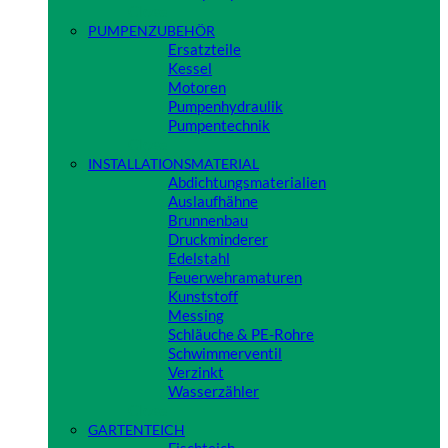
Close
PUMPENZUBEHÖR
Ersatzteile
Kessel
Motoren
Pumpenhydraulik
Pumpentechnik
Close
INSTALLATIONSMATERIAL
Abdichtungsmaterialien
Auslaufhähne
Brunnenbau
Druckminderer
Edelstahl
Feuerwehramaturen
Kunststoff
Messing
Schläuche & PE-Rohre
Schwimmerventil
Verzinkt
Wasserzähler
Close
GARTENTEICH
Fischteich