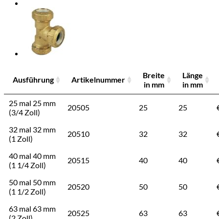
Breite
Länge
Ausführung
Artikelnummer
in mm
in mm
25 mal 25 mm
20505
25
25
(3/4 Zoll)
32 mal 32 mm
20510
32
32
(1 Zoll)
40 mal 40 mm
20515
40
40
(1 1/4 Zoll)
50 mal 50 mm
20520
50
50
(1 1/2 Zoll)
63 mal 63 mm
20525
63
63
(2 Zoll)