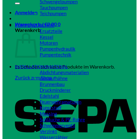
Schwengelpumpen
Tauchpumpen
Anmelden
Teichpumpen
Close
Warenkorb /
€
0,00
0
PUMPENZUBEHÖR
Warenkorb
Ersatzteile
Kessel
Motoren
Pumpenhydraulik
Pumpentechnik
Close
Es befinden sich keine Produkte im Warenkorb.
INSTALLATIONSMATERIAL
Abdichtungsmaterialien
Zurück zum Shop
Auslaufhähne
Brunnenbau
Druckminderer
Edelstahl
Feuerwehramaturen
Kunststoff
Messing
Schläuche & PE-Rohre
Schwimmerventil
Verzinkt
Wasserzähler