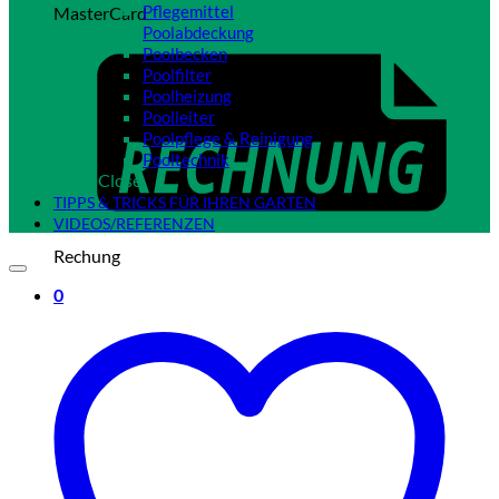
Pflegemittel
MasterCard
Poolabdeckung
Poolbecken
Poolfilter
Poolheizung
Poolleiter
Poolpflege & Reinigung
Pooltechnik
Close
TIPPS & TRICKS FÜR IHREN GARTEN
VIDEOS/REFERENZEN
Rechung
0