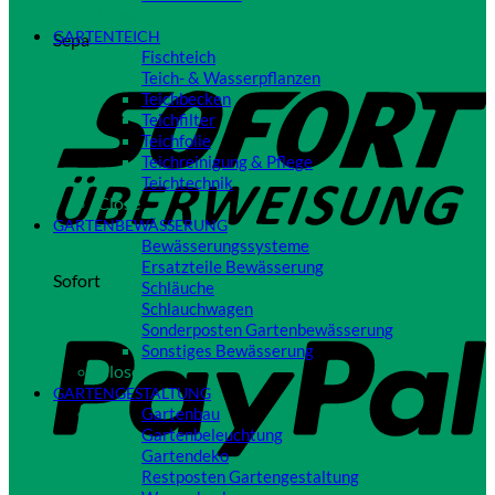
Close
GARTENTEICH
Sepa
Fischteich
Teich- & Wasserpflanzen
Teichbecken
Teichfilter
Teichfolie
Teichreinigung & Pflege
Teichtechnik
Close
GARTENBEWÄSSERUNG
Bewässerungssysteme
Ersatzteile Bewässerung
Sofort
Schläuche
Schlauchwagen
Sonderposten Gartenbewässerung
Sonstiges Bewässerung
Close
GARTENGESTALTUNG
Gartenbau
Gartenbeleuchtung
Gartendeko
Restposten Gartengestaltung