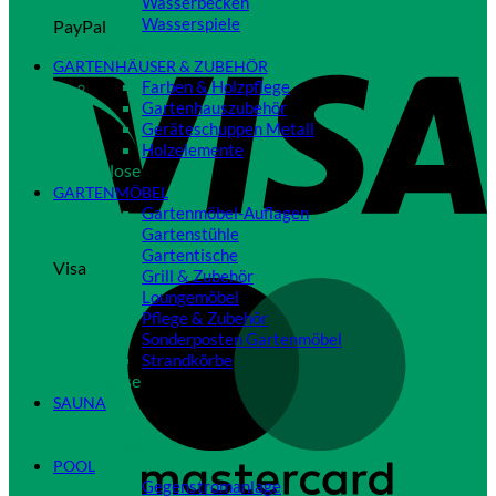
Wasserbecken
Wasserspiele
PayPal
Close
GARTENHÄUSER & ZUBEHÖR
Farben & Holzpflege
Gartenhauszubehör
Geräteschuppen Metall
Holzelemente
Close
GARTENMÖBEL
Gartenmöbel-Auflagen
Gartenstühle
Gartentische
Visa
Grill & Zubehör
Loungemöbel
Pflege & Zubehör
Sonderposten Gartenmöbel
Strandkörbe
Close
SAUNA
Close
POOL
Gegenstromanlage