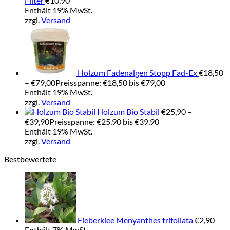
Filter
€
10,90
Enthält 19% MwSt.
zzgl.
Versand
Holzum Fadenalgen Stopp Fad-Ex
€
18,50
–
€
79,00
Preisspanne: €18,50 bis €79,00
Enthält 19% MwSt.
zzgl.
Versand
Holzum Bio Stabil
€
25,90
–
€
39,90
Preisspanne: €25,90 bis €39,90
Enthält 19% MwSt.
zzgl.
Versand
Bestbewertete
Fieberklee Menyanthes trifoliata
€
2,90
Enthält 7% MwSt.