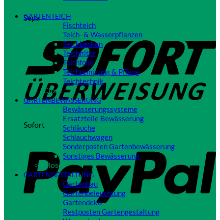
Close
GARTENTEICH
Sepa
Fischteich
Teich- & Wasserpflanzen
Teichbecken
Teichfilter
Teichfolie
Teichreinigung & Pflege
Teichtechnik
Close
GARTENBEWÄSSERUNG
Bewässerungssysteme
Ersatzteile Bewässerung
Sofort
Schläuche
Schlauchwagen
Sonderposten Gartenbewässerung
Sonstiges Bewässerung
Close
GARTENGESTALTUNG
Gartenbau
Gartenbeleuchtung
Gartendeko
Restposten Gartengestaltung