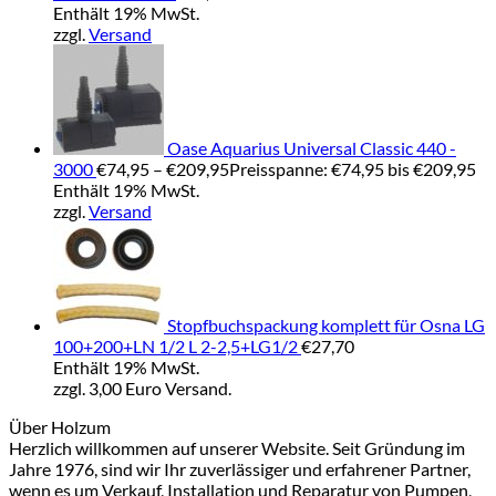
Enthält 19% MwSt.
zzgl.
Versand
Oase Aquarius Universal Classic 440 -
3000
€
74,95
–
€
209,95
Preisspanne: €74,95 bis €209,95
Enthält 19% MwSt.
zzgl.
Versand
Stopfbuchspackung komplett für Osna LG
100+200+LN 1/2 L 2-2,5+LG1/2
€
27,70
Enthält 19% MwSt.
zzgl. 3,00 Euro Versand.
Über Holzum
Herzlich willkommen auf unserer Website. Seit Gründung im
Jahre 1976, sind wir Ihr zuverlässiger und erfahrener Partner,
wenn es um Verkauf, Installation und Reparatur von Pumpen,