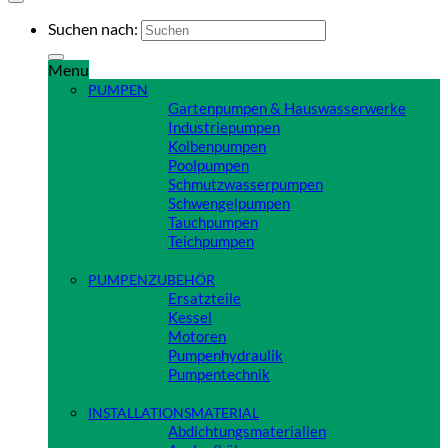
Suchen nach:
Menu
PUMPEN
Gartenpumpen & Hauswasserwerke
Industriepumpen
Kolbenpumpen
Poolpumpen
Schmutzwasserpumpen
Schwengelpumpen
Tauchpumpen
Teichpumpen
Close
PUMPENZUBEHÖR
Ersatzteile
Kessel
Motoren
Pumpenhydraulik
Pumpentechnik
Close
INSTALLATIONSMATERIAL
Abdichtungsmaterialien