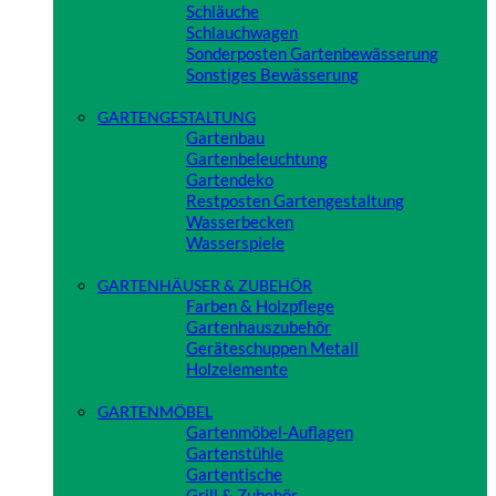
Schläuche
Schlauchwagen
Sonderposten Gartenbewässerung
Sonstiges Bewässerung
Close
GARTENGESTALTUNG
Gartenbau
Gartenbeleuchtung
Gartendeko
Restposten Gartengestaltung
Wasserbecken
Wasserspiele
Close
GARTENHÄUSER & ZUBEHÖR
Farben & Holzpflege
Gartenhauszubehör
Geräteschuppen Metall
Holzelemente
Close
GARTENMÖBEL
Gartenmöbel-Auflagen
Gartenstühle
Gartentische
Grill & Zubehör