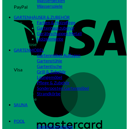
Wasserbecken
Wasserspiele
PayPal
Close
GARTENHÄUSER & ZUBEHÖR
Farben & Holzpflege
Gartenhauszubehör
Geräteschuppen Metall
Holzelemente
Close
GARTENMÖBEL
Gartenmöbel-Auflagen
Gartenstühle
Gartentische
Visa
Grill & Zubehör
Loungemöbel
Pflege & Zubehör
Sonderposten Gartenmöbel
Strandkörbe
Close
SAUNA
Close
POOL
Gegenstromanlage