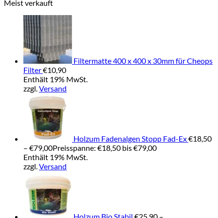
Meist verkauft
Filtermatte 400 x 400 x 30mm für Cheops
Filter
€
10,90
Enthält 19% MwSt.
zzgl.
Versand
Holzum Fadenalgen Stopp Fad-Ex
€
18,50
–
€
79,00
Preisspanne: €18,50 bis €79,00
Enthält 19% MwSt.
zzgl.
Versand
Holzum Bio Stabil
€
25,90
–