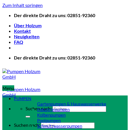
Zum Inhalt springen
Der direkte Draht zu uns: 02851-92360
Über Holzum
Kontakt
Neuigkeiten
FAQ
Der direkte Draht zu uns: 02851-92360
Menu
PUMPEN
Gartenpumpen & Hauswasserwerke
Suchen nach:
Industriepumpen
Kolbenpumpen
Poolpumpen
Suchen nach:
Schmutzwasserpumpen