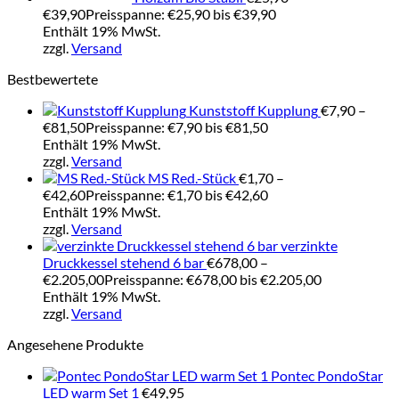
€
39,90
Preisspanne: €25,90 bis €39,90
Enthält 19% MwSt.
zzgl.
Versand
Bestbewertete
Kunststoff Kupplung
€
7,90
–
€
81,50
Preisspanne: €7,90 bis €81,50
Enthält 19% MwSt.
zzgl.
Versand
MS Red.-Stück
€
1,70
–
€
42,60
Preisspanne: €1,70 bis €42,60
Enthält 19% MwSt.
zzgl.
Versand
verzinkte
Druckkessel stehend 6 bar
€
678,00
–
€
2.205,00
Preisspanne: €678,00 bis €2.205,00
Enthält 19% MwSt.
zzgl.
Versand
Angesehene Produkte
Pontec PondoStar
LED warm Set 1
€
49,95