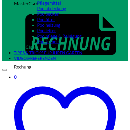
Pflegemittel
MasterCard
Poolabdeckung
Poolbecken
Poolfilter
Poolheizung
Poolleiter
Poolpflege & Reinigung
Pooltechnik
Close
TIPPS & TRICKS FÜR IHREN GARTEN
VIDEOS/REFERENZEN
Rechung
0