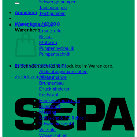
Schwengelpumpen
Tauchpumpen
Anmelden
Teichpumpen
Close
Warenkorb /
€
0,00
0
PUMPENZUBEHÖR
Warenkorb
Ersatzteile
Kessel
Motoren
Pumpenhydraulik
Pumpentechnik
Close
Es befinden sich keine Produkte im Warenkorb.
INSTALLATIONSMATERIAL
Abdichtungsmaterialien
Zurück zum Shop
Auslaufhähne
Brunnenbau
Druckminderer
Edelstahl
Feuerwehramaturen
Kunststoff
Messing
Schläuche & PE-Rohre
Schwimmerventil
Verzinkt
Wasserzähler