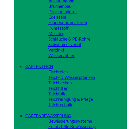
Auslaufhähne
Brunnenbau
Druckminderer
Edelstahl
Feuerwehramaturen
Kunststoff
Messing
Schläuche & PE-Rohre
Schwimmerventil
Verzinkt
Wasserzähler
Close
GARTENTEICH
Fischteich
Teich- & Wasserpflanzen
Teichbecken
Teichfilter
Teichfolie
Teichreinigung & Pflege
Teichtechnik
Close
GARTENBEWÄSSERUNG
Bewässerungssysteme
Ersatzteile Bewässerung