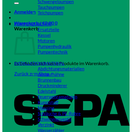
Schwengelpumpen
Tauchpumpen
Anmelden
Teichpumpen
Close
Warenkorb /
€
0,00
0
PUMPENZUBEHÖR
Warenkorb
Ersatzteile
Kessel
Motoren
Pumpenhydraulik
Pumpentechnik
Close
Es befinden sich keine Produkte im Warenkorb.
INSTALLATIONSMATERIAL
Abdichtungsmaterialien
Zurück zum Shop
Auslaufhähne
Brunnenbau
Druckminderer
Edelstahl
Feuerwehramaturen
Kunststoff
Messing
Schläuche & PE-Rohre
Schwimmerventil
Verzinkt
Wasserzähler