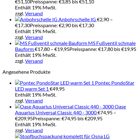
€
51,10
Preisspanne: €3,85 bis €51,10
Enthält 19% MwSt.
zzgl.
Versand
Anbohrschelle IG
€
2,90
–
€
17,30
Preisspanne: €2,90 bis €17,30
Enthält 19% MwSt.
zzgl.
Versand
MS Fußventil schmale
Bauform
€
17,80
–
€
19,95
Preisspanne: €17,80 bis €19,95
Enthält 19% MwSt.
zzgl.
Versand
Angesehene Produkte
Pontec PondoStar
LED warm Set 1
€
49,95
Enthält 19% MwSt.
zzgl.
Versand
Oase
Aquarius Universal Classic 440 - 3000
€
74,95
–
€
209,95
Preisspanne: €74,95 bis €209,95
Enthält 19% MwSt.
zzgl.
Versand