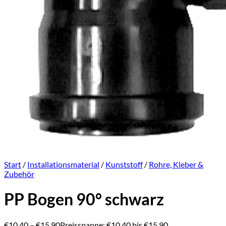
Start
/
Installationsmaterial
/
Kunststoff
/
Rohre, Kleber &
Zubehör
PP Bogen 90° schwarz
€
10,40
–
€
15,90
Preisspanne: €10,40 bis €15,90