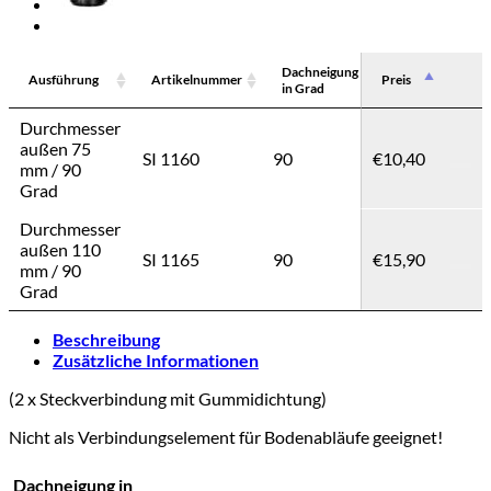
Dachneigung
Durchmesser
Ausführung
Artikelnummer
Preis
in Grad
außen in mm
Ausführung
Artikelnummer
Dachneigung
Durchmesser
Durchmesser
in Grad
außen in mm
außen 75
SI 1160
90
€
10,40
75
mm / 90
Grad
Durchmesser
außen 110
SI 1165
90
€
15,90
110
mm / 90
Grad
Beschreibung
Zusätzliche Informationen
(2 x Steckverbindung mit Gummidichtung)
Nicht als Verbindungselement für Bodenabläufe geeignet!
Dachneigung in