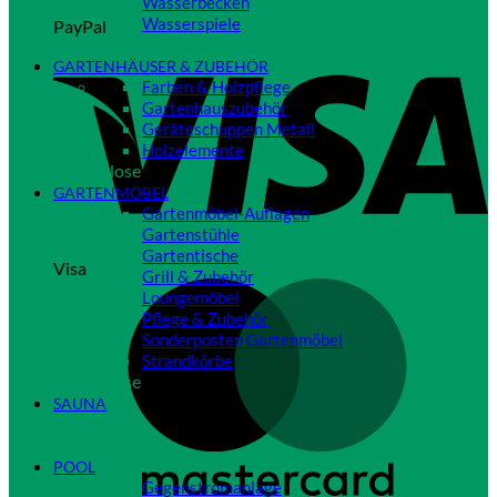
Wasserbecken
Wasserspiele
PayPal
Close
GARTENHÄUSER & ZUBEHÖR
Farben & Holzpflege
Gartenhauszubehör
Geräteschuppen Metall
Holzelemente
Close
GARTENMÖBEL
Gartenmöbel-Auflagen
Gartenstühle
Gartentische
Visa
Grill & Zubehör
Loungemöbel
Pflege & Zubehör
Sonderposten Gartenmöbel
Strandkörbe
Close
SAUNA
Close
POOL
Gegenstromanlage