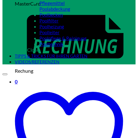
Pflegemittel
MasterCard
Poolabdeckung
Poolbecken
Poolfilter
Poolheizung
Poolleiter
Poolpflege & Reinigung
Pooltechnik
Close
TIPPS & TRICKS FÜR IHREN GARTEN
VIDEOS/REFERENZEN
Rechung
0