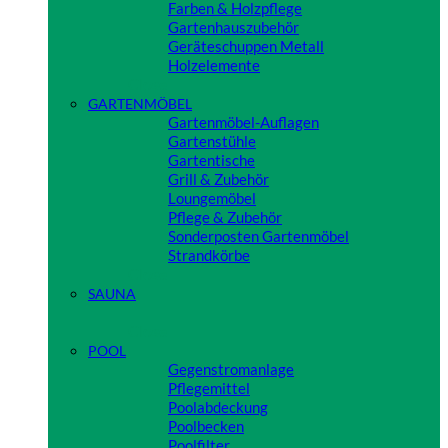
Farben & Holzpflege
Gartenhauszubehör
Geräteschuppen Metall
Holzelemente
Close
GARTENMÖBEL
Gartenmöbel-Auflagen
Gartenstühle
Gartentische
Grill & Zubehör
Loungemöbel
Pflege & Zubehör
Sonderposten Gartenmöbel
Strandkörbe
Close
SAUNA
Close
POOL
Gegenstromanlage
Pflegemittel
Poolabdeckung
Poolbecken
Poolfilter