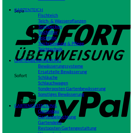
Close
GARTENTEICH
Sepa
Fischteich
Teich- & Wasserpflanzen
Teichbecken
Teichfilter
Teichfolie
Teichreinigung & Pflege
Teichtechnik
Close
GARTENBEWÄSSERUNG
Bewässerungssysteme
Ersatzteile Bewässerung
Sofort
Schläuche
Schlauchwagen
Sonderposten Gartenbewässerung
Sonstiges Bewässerung
Close
GARTENGESTALTUNG
Gartenbau
Gartenbeleuchtung
Gartendeko
Restposten Gartengestaltung