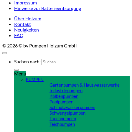
Impressum
Hinweise zur Batterieentsorgung
Über Holzum
Kontakt
Neuigkeiten
FAQ
© 2026 © by Pumpen Holzum GmbH
Suchen nach:
Menu
PUMPEN
Gartenpumpen & Hauswasserwerke
Industriepumpen
Kolbenpumpen
Poolpumpen
Schmutzwasserpumpen
Schwengelpumpen
Tauchpumpen
Teichpumpen
Close