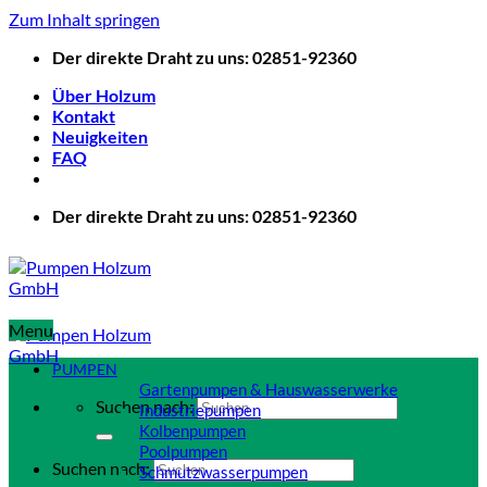
Zum Inhalt springen
Der direkte Draht zu uns: 02851-92360
Über Holzum
Kontakt
Neuigkeiten
FAQ
Der direkte Draht zu uns: 02851-92360
Menu
PUMPEN
Gartenpumpen & Hauswasserwerke
Suchen nach:
Industriepumpen
Kolbenpumpen
Poolpumpen
Suchen nach:
Schmutzwasserpumpen