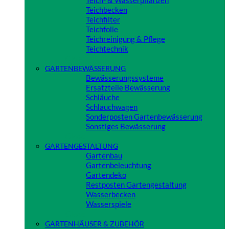
Teich- & Wasserpflanzen
Teichbecken
Teichfilter
Teichfolie
Teichreinigung & Pflege
Teichtechnik
Close
GARTENBEWÄSSERUNG
Bewässerungssysteme
Ersatzteile Bewässerung
Schläuche
Schlauchwagen
Sonderposten Gartenbewässerung
Sonstiges Bewässerung
Close
GARTENGESTALTUNG
Gartenbau
Gartenbeleuchtung
Gartendeko
Restposten Gartengestaltung
Wasserbecken
Wasserspiele
Close
GARTENHÄUSER & ZUBEHÖR