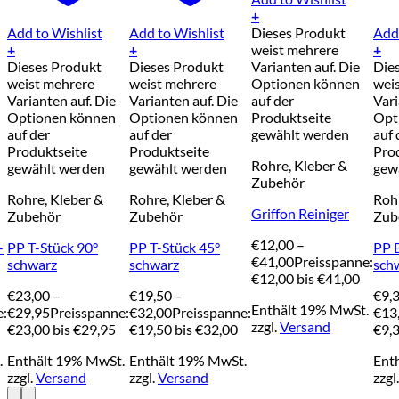
+
Add to Wishlist
Add to Wishlist
Dieses Produkt
Add 
+
+
weist mehrere
+
Dieses Produkt
Dieses Produkt
Varianten auf. Die
Die
weist mehrere
weist mehrere
Optionen können
wei
Varianten auf. Die
Varianten auf. Die
auf der
Vari
Optionen können
Optionen können
Produktseite
Opt
auf der
auf der
gewählt werden
auf 
Produktseite
Produktseite
Pro
Rohre, Kleber &
gewählt werden
gewählt werden
gew
Zubehör
Rohre, Kleber &
Rohre, Kleber &
Rohr
Griffon Reiniger
Zubehör
Zubehör
Zub
€
12,00
–
-
PP T-Stück 90°
PP T-Stück 45°
PP 
€
41,00
Preisspanne:
schwarz
schwarz
sch
€12,00 bis €41,00
€
23,00
–
€
19,50
–
€
9,
Enthält 19% MwSt.
e:
€
29,95
Preisspanne:
€
32,00
Preisspanne:
€
13
zzgl.
Versand
€23,00 bis €29,95
€19,50 bis €32,00
€9,3
.
Enthält 19% MwSt.
Enthält 19% MwSt.
Ent
zzgl.
Versand
zzgl.
Versand
zzgl