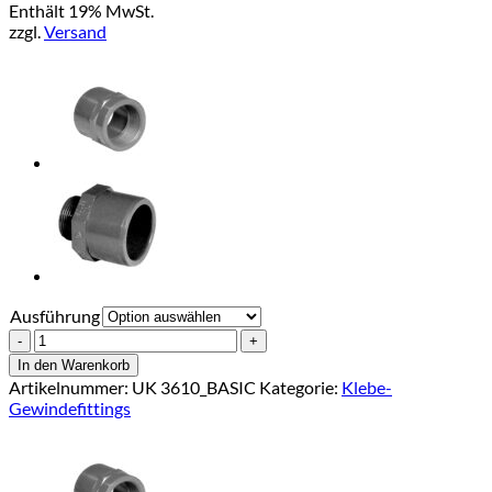
Enthält 19% MwSt.
bis
zzgl.
Versand
€18,65
Ausführung
PVC
Verschraubung
In den Warenkorb
AG
Artikelnummer:
UK 3610_BASIC
Kategorie:
Klebe-
Menge
Gewindefittings