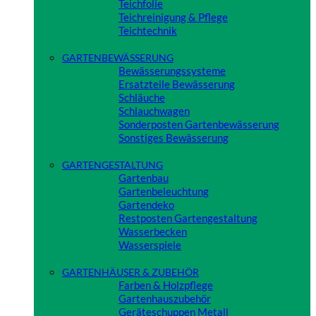
Teichfolie
Teichreinigung & Pflege
Teichtechnik
Close
GARTENBEWÄSSERUNG
Bewässerungssysteme
Ersatzteile Bewässerung
Schläuche
Schlauchwagen
Sonderposten Gartenbewässerung
Sonstiges Bewässerung
Close
GARTENGESTALTUNG
Gartenbau
Gartenbeleuchtung
Gartendeko
Restposten Gartengestaltung
Wasserbecken
Wasserspiele
Close
GARTENHÄUSER & ZUBEHÖR
Farben & Holzpflege
Gartenhauszubehör
Geräteschuppen Metall