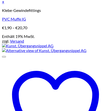
+
Dieses
Klebe-Gewindefittings
Produkt
weist
PVC Muffe IG
mehrere
Varianten
Preisspanne:
€
1,90
–
€
20,70
auf.
€1,90
Die
Enthält 19% MwSt.
bis
Optionen
zzgl.
Versand
€20,70
können
auf
der
Produktseite
gewählt
werden