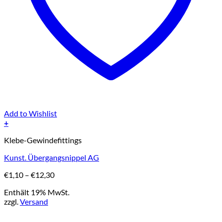
Add to Wishlist
+
Dieses
Klebe-Gewindefittings
Produkt
weist
Kunst. Übergangsnippel AG
mehrere
Varianten
Preisspanne:
€
1,10
–
€
12,30
auf.
€1,10
Die
Enthält 19% MwSt.
bis
Optionen
zzgl.
Versand
€12,30
können
auf