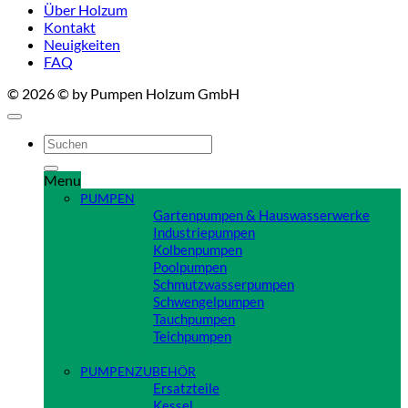
Über Holzum
Kontakt
Neuigkeiten
FAQ
© 2026 © by Pumpen Holzum GmbH
Suchen
nach:
Menu
PUMPEN
Gartenpumpen & Hauswasserwerke
Industriepumpen
Kolbenpumpen
Poolpumpen
Schmutzwasserpumpen
Schwengelpumpen
Tauchpumpen
Teichpumpen
Close
PUMPENZUBEHÖR
Ersatzteile
Kessel