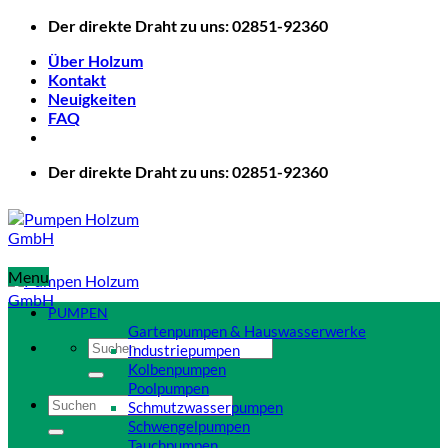
Zum
Der direkte Draht zu uns: 02851-92360
Inhalt
Über Holzum
springen
Kontakt
Neuigkeiten
FAQ
Der direkte Draht zu uns: 02851-92360
Menu
PUMPEN
Gartenpumpen & Hauswasserwerke
Suchen
Industriepumpen
nach:
Kolbenpumpen
Poolpumpen
Suchen
Schmutzwasserpumpen
nach:
Schwengelpumpen
Tauchpumpen