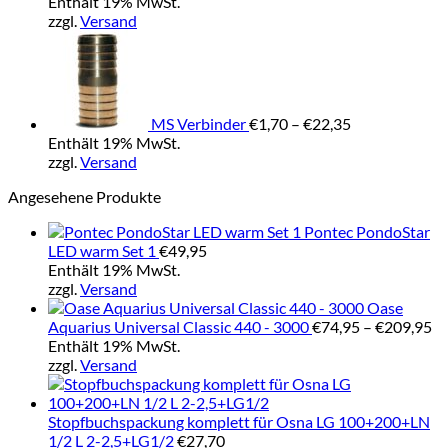
€13,00
Enthält 19% MwSt.
bis
zzgl.
Versand
€36,80
Preisspanne:
€1,70
bis
€22,35
MS Verbinder
€
1,70
–
€
22,35
Enthält 19% MwSt.
zzgl.
Versand
Angesehene Produkte
Pontec PondoStar
LED warm Set 1
€
49,95
Enthält 19% MwSt.
zzgl.
Versand
Oase
Pr
Aquarius Universal Classic 440 - 3000
€
74,95
–
€
209,95
€7
Enthält 19% MwSt.
bi
zzgl.
Versand
€2
Stopfbuchspackung komplett für Osna LG 100+200+LN
1/2 L 2-2,5+LG1/2
€
27,70