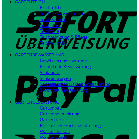
GARTENTEICH
S
Fischteich
Teich- & Wasserpflanzen
Teichbecken
Teichfilter
Teichfolie
Teichreinigung & Pflege
Teichtechnik
Close
GARTENBEWÄSSERUNG
Bewässerungssysteme
P
Ersatzteile Bewässerung
Schläuche
Schlauchwagen
Sonderposten Gartenbewässerung
Sonstiges Bewässerung
Close
GARTENGESTALTUNG
Gartenbau
Gartenbeleuchtung
Gartendeko
Restposten Gartengestaltung
V
Wasserbecken
Wasserspiele