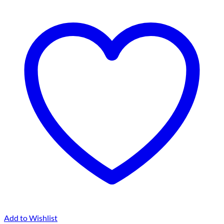
Produktseite
gewählt
werden
Add to Wishlist