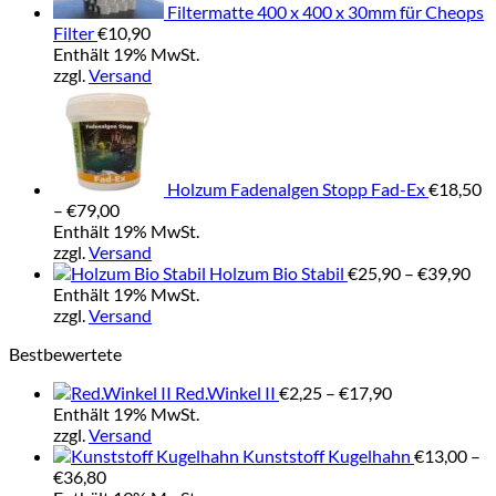
Filtermatte 400 x 400 x 30mm für Cheops
Filter
€
10,90
Enthält 19% MwSt.
zzgl.
Versand
Holzum Fadenalgen Stopp Fad-Ex
€
18,50
Preisspanne:
–
€
79,00
€18,50
Enthält 19% MwSt.
bis
zzgl.
Versand
€79,00
Pre
Holzum Bio Stabil
€
25,90
–
€
39,90
€25
Enthält 19% MwSt.
bis
zzgl.
Versand
€39
Bestbewertete
Preisspanne:
Red.Winkel II
€
2,25
–
€
17,90
€2,25
Enthält 19% MwSt.
bis
zzgl.
Versand
€17,90
Kunststoff Kugelhahn
€
13,00
–
Preisspanne:
€
36,80