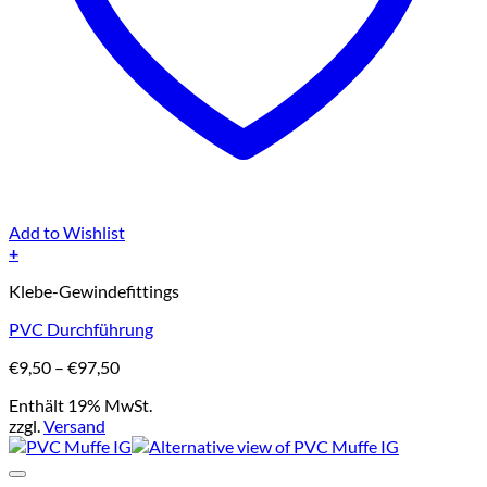
Add to Wishlist
+
Dieses
Klebe-Gewindefittings
Produkt
weist
PVC Durchführung
mehrere
Varianten
Preisspanne:
€
9,50
–
€
97,50
auf.
€9,50
Die
Enthält 19% MwSt.
bis
Optionen
zzgl.
Versand
€97,50
können
auf
der