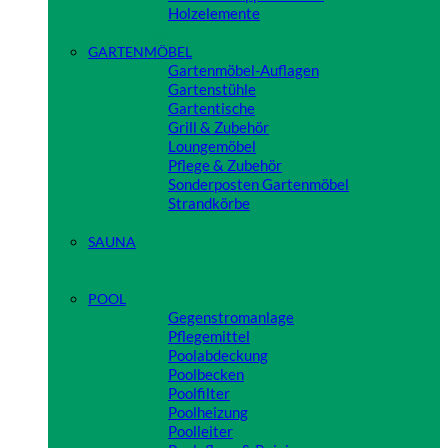
Holzelemente
Close
GARTENMÖBEL
Gartenmöbel-Auflagen
Gartenstühle
Gartentische
Grill & Zubehör
Loungemöbel
Pflege & Zubehör
Sonderposten Gartenmöbel
Strandkörbe
Close
SAUNA
Close
POOL
Gegenstromanlage
Pflegemittel
Poolabdeckung
Poolbecken
Poolfilter
Poolheizung
Poolleiter