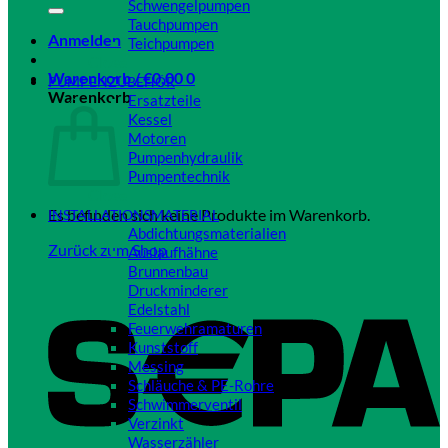
Schwengelpumpen
Tauchpumpen
Anmelden
Teichpumpen
Close
Warenkorb /
€
0,00
0
PUMPENZUBEHÖR
Warenkorb
Ersatzteile
Kessel
Motoren
Pumpenhydraulik
Pumpentechnik
Close
Es befinden sich keine Produkte im Warenkorb.
INSTALLATIONSMATERIAL
Abdichtungsmaterialien
Zurück zum Shop
Auslaufhähne
Brunnenbau
Druckminderer
Edelstahl
Feuerwehramaturen
Kunststoff
Messing
Schläuche & PE-Rohre
Schwimmerventil
Verzinkt
Wasserzähler