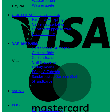
Wasserbecken
Wasserspiele
PayPal
Close
GARTENHÄUSER & ZUBEHÖR
Farben & Holzpflege
Gartenhauszubehör
Geräteschuppen Metall
Holzelemente
Close
GARTENMÖBEL
Gartenmöbel-Auflagen
Gartenstühle
Gartentische
Visa
Grill & Zubehör
Loungemöbel
Pflege & Zubehör
Sonderposten Gartenmöbel
Strandkörbe
Close
SAUNA
Close
POOL
Gegenstromanlage