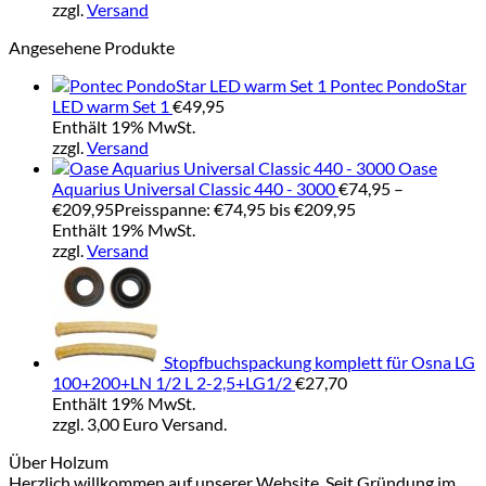
zzgl.
Versand
Angesehene Produkte
Pontec PondoStar
LED warm Set 1
€
49,95
Enthält 19% MwSt.
zzgl.
Versand
Oase
Aquarius Universal Classic 440 - 3000
€
74,95
–
€
209,95
Preisspanne: €74,95 bis €209,95
Enthält 19% MwSt.
zzgl.
Versand
Stopfbuchspackung komplett für Osna LG
100+200+LN 1/2 L 2-2,5+LG1/2
€
27,70
Enthält 19% MwSt.
zzgl. 3,00 Euro Versand.
Über Holzum
Herzlich willkommen auf unserer Website. Seit Gründung im