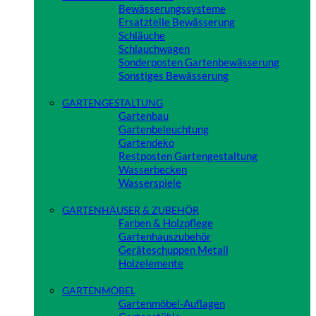
Bewässerungssysteme
Ersatzteile Bewässerung
Schläuche
Schlauchwagen
Sonderposten Gartenbewässerung
Sonstiges Bewässerung
Close
GARTENGESTALTUNG
Gartenbau
Gartenbeleuchtung
Gartendeko
Restposten Gartengestaltung
Wasserbecken
Wasserspiele
Close
GARTENHÄUSER & ZUBEHÖR
Farben & Holzpflege
Gartenhauszubehör
Geräteschuppen Metall
Holzelemente
Close
GARTENMÖBEL
Gartenmöbel-Auflagen