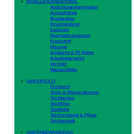
INSTALLATIONSMATERIAL
Abdichtungsmaterialien
Auslaufhähne
Brunnenbau
Druckminderer
Edelstahl
Feuerwehramaturen
Kunststoff
Messing
Schläuche & PE-Rohre
Schwimmerventil
Verzinkt
Wasserzähler
Close
GARTENTEICH
Fischteich
Teich- & Wasserpflanzen
Teichbecken
Teichfilter
Teichfolie
Teichreinigung & Pflege
Teichtechnik
Close
GARTENBEWÄSSERUNG