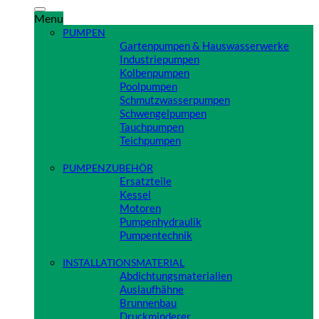
Menu
PUMPEN
Gartenpumpen & Hauswasserwerke
Industriepumpen
Kolbenpumpen
Poolpumpen
Schmutzwasserpumpen
Schwengelpumpen
Tauchpumpen
Teichpumpen
Close
PUMPENZUBEHÖR
Ersatzteile
Kessel
Motoren
Pumpenhydraulik
Pumpentechnik
Close
INSTALLATIONSMATERIAL
Abdichtungsmaterialien
Auslaufhähne
Brunnenbau
Druckminderer