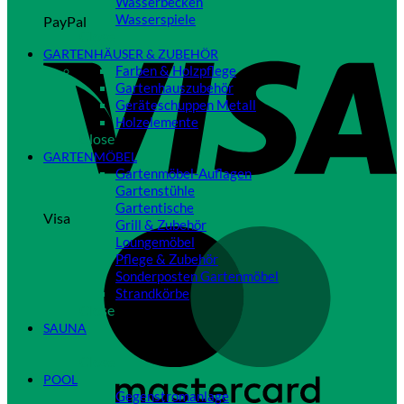
Wasserbecken
Wasserspiele
PayPal
Close
GARTENHÄUSER & ZUBEHÖR
Farben & Holzpflege
Gartenhauszubehör
Geräteschuppen Metall
Holzelemente
Close
GARTENMÖBEL
Gartenmöbel-Auflagen
Gartenstühle
Gartentische
Visa
Grill & Zubehör
Loungemöbel
Pflege & Zubehör
Sonderposten Gartenmöbel
Strandkörbe
Close
SAUNA
Close
POOL
Gegenstromanlage