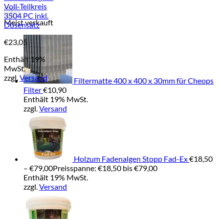
Voll-Teilkreis
3504 PC inkl.
Meist verkauft
Düsensatz
€
23,05
Enthält 19%
MwSt.
zzgl.
Versand
Filtermatte 400 x 400 x 30mm für Cheops
Filter
€
10,90
Enthält 19% MwSt.
zzgl.
Versand
Holzum Fadenalgen Stopp Fad-Ex
€
18,50
–
€
79,00
Preisspanne: €18,50 bis €79,00
Enthält 19% MwSt.
zzgl.
Versand