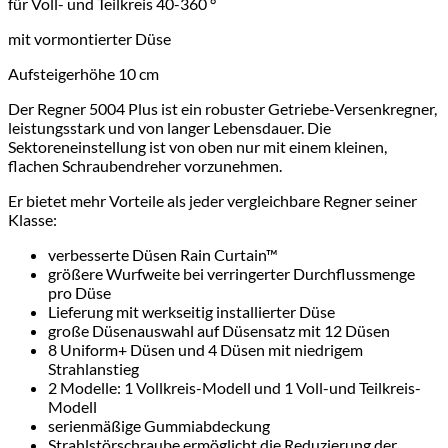
für Voll- und Teilkreis 40-360 °
mit vormontierter Düse
Aufsteigerhöhe 10 cm
Der Regner 5004 Plus ist ein robuster Getriebe-Versenkregner,
leistungsstark und von langer Lebensdauer. Die
Sektoreneinstellung ist von oben nur mit einem kleinen,
flachen Schraubendreher vorzunehmen.
Er bietet mehr Vorteile als jeder vergleichbare Regner seiner
Klasse:
verbesserte Düsen Rain Curtain™
größere Wurfweite bei verringerter Durchflussmenge
pro Düse
Lieferung mit werkseitig installierter Düse
große Düsenauswahl auf Düsensatz mit 12 Düsen
8 Uniform+ Düsen und 4 Düsen mit niedrigem
Strahlanstieg
2 Modelle: 1 Vollkreis-Modell und 1 Voll-und Teilkreis-
Modell
serienmäßige Gummiabdeckung
Strahlstörschraube ermöglicht die Reduzierung der