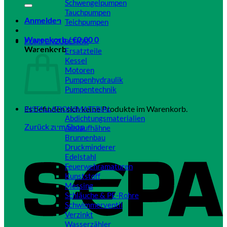
Schwengelpumpen
Tauchpumpen
Anmelden
Teichpumpen
Close
Warenkorb /
€
0,00
0
PUMPENZUBEHÖR
Warenkorb
Ersatzteile
Kessel
Motoren
Pumpenhydraulik
Pumpentechnik
Close
Es befinden sich keine Produkte im Warenkorb.
INSTALLATIONSMATERIAL
Abdichtungsmaterialien
Zurück zum Shop
Auslaufhähne
Brunnenbau
Druckminderer
Edelstahl
Feuerwehramaturen
Kunststoff
Messing
Schläuche & PE-Rohre
Schwimmerventil
Verzinkt
Wasserzähler