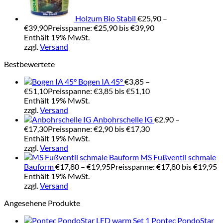
Holzum Bio Stabil
€
25,90
–
€
39,90
Preisspanne: €25,90 bis €39,90
Enthält 19% MwSt.
zzgl.
Versand
Bestbewertete
Bogen IA 45°
€
3,85
–
€
51,10
Preisspanne: €3,85 bis €51,10
Enthält 19% MwSt.
zzgl.
Versand
Anbohrschelle IG
€
2,90
–
€
17,30
Preisspanne: €2,90 bis €17,30
Enthält 19% MwSt.
zzgl.
Versand
MS Fußventil schmale
Bauform
€
17,80
–
€
19,95
Preisspanne: €17,80 bis €19,95
Enthält 19% MwSt.
zzgl.
Versand
Angesehene Produkte
Pontec PondoStar