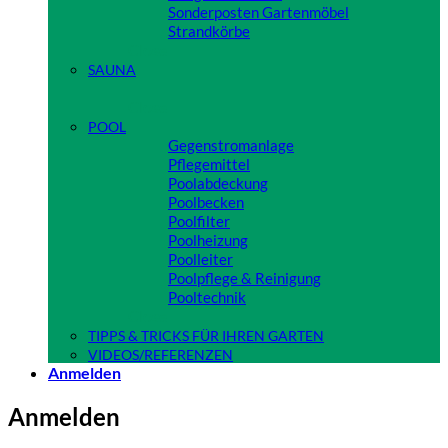
Sonderposten Gartenmöbel
Strandkörbe
Close
SAUNA
Close
POOL
Gegenstromanlage
Pflegemittel
Poolabdeckung
Poolbecken
Poolfilter
Poolheizung
Poolleiter
Poolpflege & Reinigung
Pooltechnik
Close
TIPPS & TRICKS FÜR IHREN GARTEN
VIDEOS/REFERENZEN
Anmelden
Anmelden