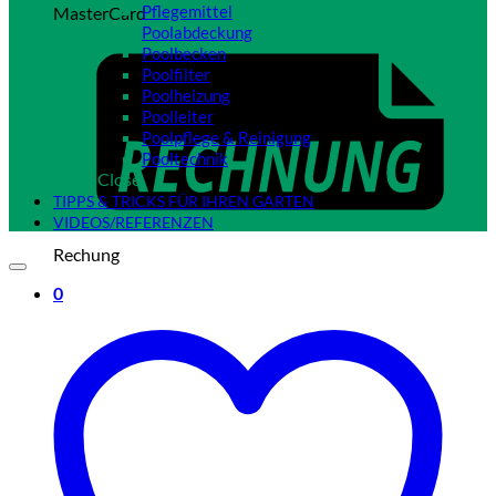
Pflegemittel
MasterCard
Poolabdeckung
Poolbecken
Poolfilter
Poolheizung
Poolleiter
Poolpflege & Reinigung
Pooltechnik
Close
TIPPS & TRICKS FÜR IHREN GARTEN
VIDEOS/REFERENZEN
Rechung
0