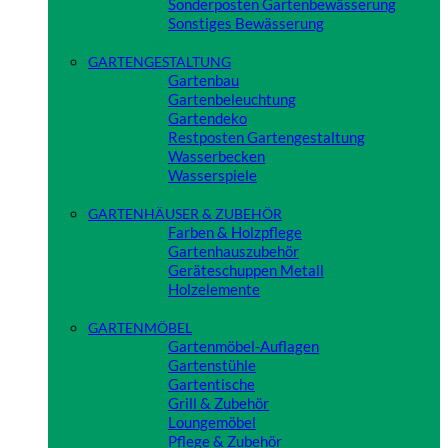
Sonderposten Gartenbewässerung
Sonstiges Bewässerung
Close
GARTENGESTALTUNG
Gartenbau
Gartenbeleuchtung
Gartendeko
Restposten Gartengestaltung
Wasserbecken
Wasserspiele
Close
GARTENHÄUSER & ZUBEHÖR
Farben & Holzpflege
Gartenhauszubehör
Geräteschuppen Metall
Holzelemente
Close
GARTENMÖBEL
Gartenmöbel-Auflagen
Gartenstühle
Gartentische
Grill & Zubehör
Loungemöbel
Pflege & Zubehör