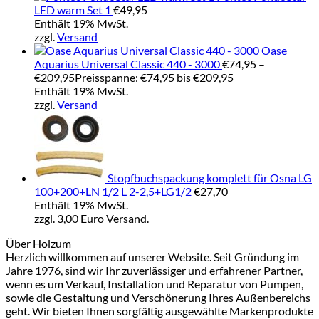
LED warm Set 1
€
49,95
Enthält 19% MwSt.
zzgl.
Versand
Oase
Aquarius Universal Classic 440 - 3000
€
74,95
–
€
209,95
Preisspanne: €74,95 bis €209,95
Enthält 19% MwSt.
zzgl.
Versand
Stopfbuchspackung komplett für Osna LG
100+200+LN 1/2 L 2-2,5+LG1/2
€
27,70
Enthält 19% MwSt.
zzgl. 3,00 Euro Versand.
Über Holzum
Herzlich willkommen auf unserer Website. Seit Gründung im
Jahre 1976, sind wir Ihr zuverlässiger und erfahrener Partner,
wenn es um Verkauf, Installation und Reparatur von Pumpen,
sowie die Gestaltung und Verschönerung Ihres Außenbereichs
geht. Wir bieten Ihnen sorgfältig ausgewählte Markenprodukte