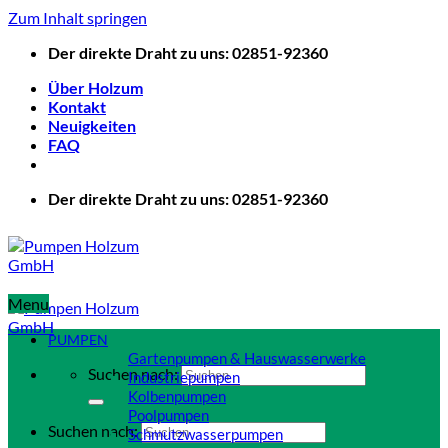
Zum Inhalt springen
Der direkte Draht zu uns: 02851-92360
Über Holzum
Kontakt
Neuigkeiten
FAQ
Der direkte Draht zu uns: 02851-92360
Menu
PUMPEN
Gartenpumpen & Hauswasserwerke
Suchen nach:
Industriepumpen
Kolbenpumpen
Poolpumpen
Suchen nach:
Schmutzwasserpumpen