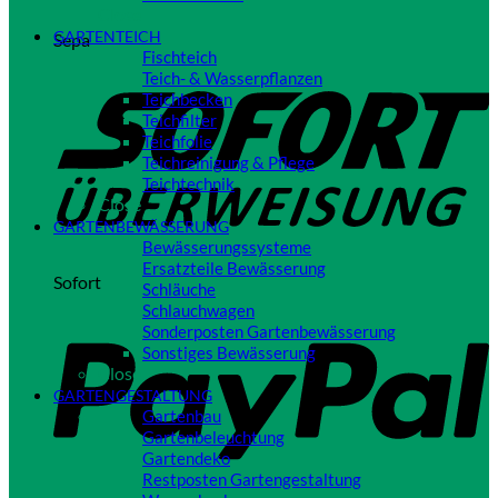
Close
GARTENTEICH
Sepa
Fischteich
Teich- & Wasserpflanzen
Teichbecken
Teichfilter
Teichfolie
Teichreinigung & Pflege
Teichtechnik
Close
GARTENBEWÄSSERUNG
Bewässerungssysteme
Ersatzteile Bewässerung
Sofort
Schläuche
Schlauchwagen
Sonderposten Gartenbewässerung
Sonstiges Bewässerung
Close
GARTENGESTALTUNG
Gartenbau
Gartenbeleuchtung
Gartendeko
Restposten Gartengestaltung