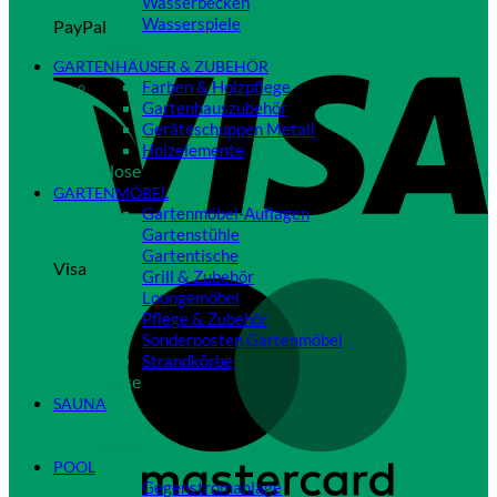
Wasserbecken
Wasserspiele
PayPal
Close
GARTENHÄUSER & ZUBEHÖR
Farben & Holzpflege
Gartenhauszubehör
Geräteschuppen Metall
Holzelemente
Close
GARTENMÖBEL
Gartenmöbel-Auflagen
Gartenstühle
Gartentische
Visa
Grill & Zubehör
Loungemöbel
Pflege & Zubehör
Sonderposten Gartenmöbel
Strandkörbe
Close
SAUNA
Close
POOL
Gegenstromanlage