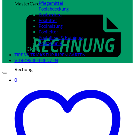
Pflegemittel
MasterCard
Poolabdeckung
Poolbecken
Poolfilter
Poolheizung
Poolleiter
Poolpflege & Reinigung
Pooltechnik
Close
TIPPS & TRICKS FÜR IHREN GARTEN
VIDEOS/REFERENZEN
Rechung
0