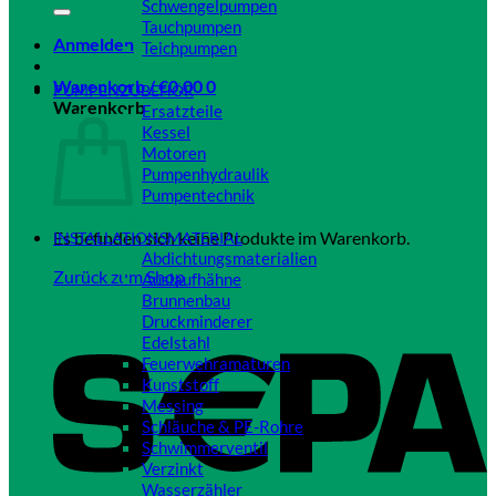
Schwengelpumpen
Tauchpumpen
Anmelden
Teichpumpen
Close
Warenkorb /
€
0,00
0
PUMPENZUBEHÖR
Warenkorb
Ersatzteile
Kessel
Motoren
Pumpenhydraulik
Pumpentechnik
Close
Es befinden sich keine Produkte im Warenkorb.
INSTALLATIONSMATERIAL
Abdichtungsmaterialien
Zurück zum Shop
Auslaufhähne
Brunnenbau
Druckminderer
Edelstahl
Feuerwehramaturen
Kunststoff
Messing
Schläuche & PE-Rohre
Schwimmerventil
Verzinkt
Wasserzähler