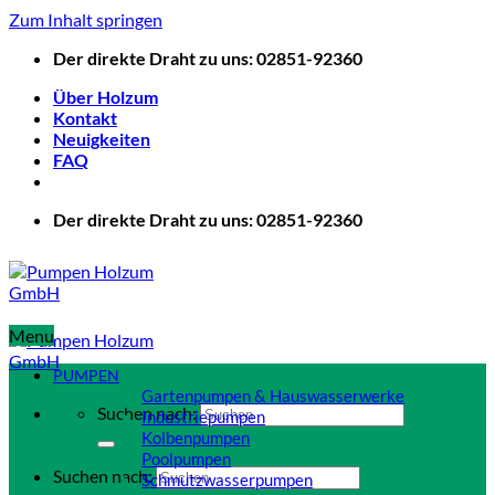
Zum Inhalt springen
Der direkte Draht zu uns: 02851-92360
Über Holzum
Kontakt
Neuigkeiten
FAQ
Der direkte Draht zu uns: 02851-92360
Menu
PUMPEN
Gartenpumpen & Hauswasserwerke
Suchen nach:
Industriepumpen
Kolbenpumpen
Poolpumpen
Suchen nach:
Schmutzwasserpumpen