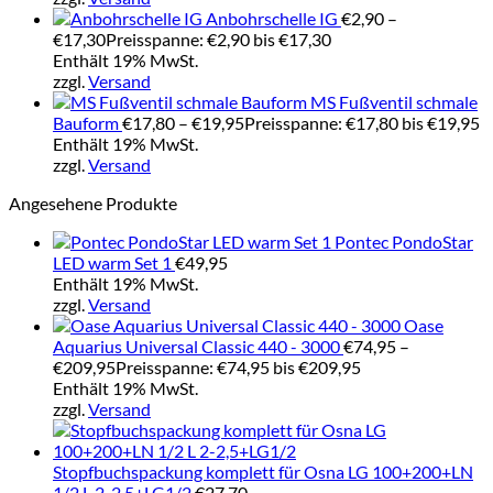
Anbohrschelle IG
€
2,90
–
€
17,30
Preisspanne: €2,90 bis €17,30
Enthält 19% MwSt.
zzgl.
Versand
MS Fußventil schmale
Bauform
€
17,80
–
€
19,95
Preisspanne: €17,80 bis €19,95
Enthält 19% MwSt.
zzgl.
Versand
Angesehene Produkte
Pontec PondoStar
LED warm Set 1
€
49,95
Enthält 19% MwSt.
zzgl.
Versand
Oase
Aquarius Universal Classic 440 - 3000
€
74,95
–
€
209,95
Preisspanne: €74,95 bis €209,95
Enthält 19% MwSt.
zzgl.
Versand
Stopfbuchspackung komplett für Osna LG 100+200+LN
1/2 L 2-2,5+LG1/2
€
27,70