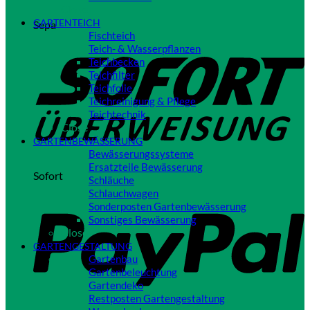
Close
GARTENTEICH
Sepa
Fischteich
Teich- & Wasserpflanzen
Teichbecken
Teichfilter
Teichfolie
Teichreinigung & Pflege
Teichtechnik
Close
GARTENBEWÄSSERUNG
Bewässerungssysteme
Ersatzteile Bewässerung
Sofort
Schläuche
Schlauchwagen
Sonderposten Gartenbewässerung
Sonstiges Bewässerung
Close
GARTENGESTALTUNG
Gartenbau
Gartenbeleuchtung
Gartendeko
Restposten Gartengestaltung