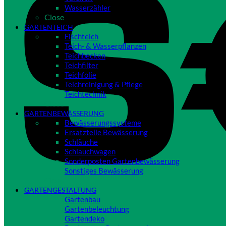
Wasserzähler
Close
GARTENTEICH
Fischteich
Teich- & Wasserpflanzen
Teichbecken
Teichfilter
Teichfolie
Teichreinigung & Pflege
Teichtechnik
Close
GARTENBEWÄSSERUNG
Bewässerungssysteme
Ersatzteile Bewässerung
Schläuche
Schlauchwagen
Sonderposten Gartenbewässerung
Sonstiges Bewässerung
Close
GARTENGESTALTUNG
Gartenbau
Gartenbeleuchtung
Gartendeko