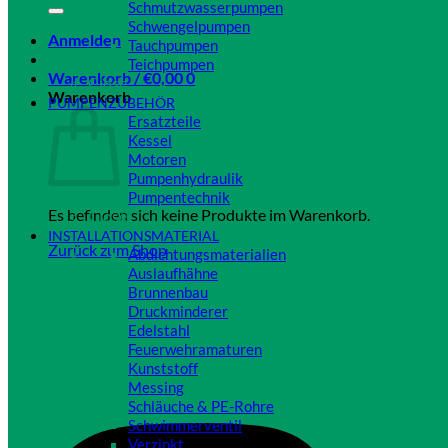
Schmutzwasserpumpen
Schwengelpumpen
Anmelden
Tauchpumpen
Teichpumpen
Warenkorb /
€
0,00
0
Close
Warenkorb
PUMPENZUBEHÖR
Ersatzteile
Kessel
Motoren
Pumpenhydraulik
Pumpentechnik
Es befinden sich keine Produkte im Warenkorb.
Close
INSTALLATIONSMATERIAL
Zurück zum Shop
Abdichtungsmaterialien
Auslaufhähne
Brunnenbau
Druckminderer
Edelstahl
Feuerwehramaturen
Kunststoff
Messing
Schläuche & PE-Rohre
Schwimmerventil
Verzinkt