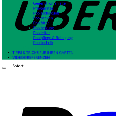
Gegenstromanlage
Pflegemittel
Poolabdeckung
Poolbecken
Poolfilter
Poolheizung
Poolleiter
Poolpflege & Reinigung
Pooltechnik
Close
TIPPS & TRICKS FÜR IHREN GARTEN
VIDEOS/REFERENZEN
Sofort