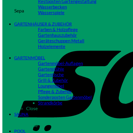
Restposten Gartengestaltung
Wasserbecken
Sepa
Wasserspiele
Close
GARTENHÄUSER & ZUBEHÖR
Farben & Holzpflege
Gartenhauszubehör
Geräteschuppen Metall
Holzelemente
Close
GARTENMÖBEL
Gartenmöbel-Auflagen
Gartenstühle
Gartentische
Grill & Zubehör
Loungemöbel
Pflege & Zubehör
Sonderposten Gartenmöbel
Strandkörbe
Close
SAUNA
Close
POOL