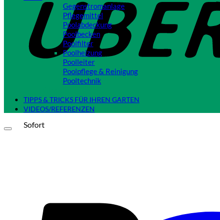
Gegenstromanlage
Pflegemittel
Poolabdeckung
Poolbecken
Poolfilter
Poolheizung
Poolleiter
Poolpflege & Reinigung
Pooltechnik
Close
TIPPS & TRICKS FÜR IHREN GARTEN
VIDEOS/REFERENZEN
Sofort