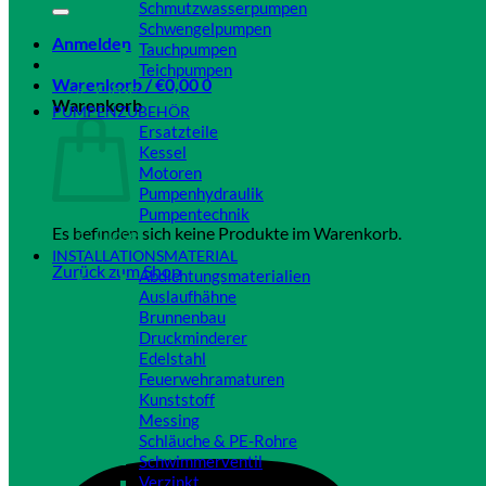
Schmutzwasserpumpen
Schwengelpumpen
Anmelden
Tauchpumpen
Teichpumpen
Warenkorb /
€
0,00
0
Close
Warenkorb
PUMPENZUBEHÖR
Ersatzteile
Kessel
Motoren
Pumpenhydraulik
Pumpentechnik
Es befinden sich keine Produkte im Warenkorb.
Close
INSTALLATIONSMATERIAL
Zurück zum Shop
Abdichtungsmaterialien
Auslaufhähne
Brunnenbau
Druckminderer
Edelstahl
Feuerwehramaturen
Kunststoff
Messing
Schläuche & PE-Rohre
Schwimmerventil
Verzinkt