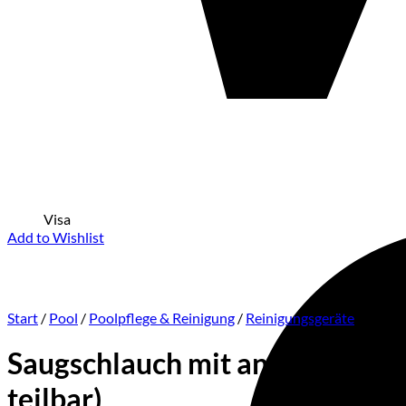
Visa
Add to Wishlist
Start
/
Pool
/
Poolpflege & Reinigung
/
Reinigungsgeräte
Saugschlauch mit angeformter 
teilbar)