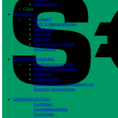
Wasserzähler
Close
GARTENTEICH
Fischteich
Teich- & Wasserpflanzen
Teichbecken
Teichfilter
Teichfolie
Teichreinigung & Pflege
Teichtechnik
Close
GARTENBEWÄSSERUNG
Bewässerungssysteme
Ersatzteile Bewässerung
Schläuche
Schlauchwagen
Sonderposten Gartenbewässerung
Sonstiges Bewässerung
Close
GARTENGESTALTUNG
Gartenbau
Gartenbeleuchtung
Gartendeko