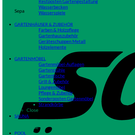
Restposten Gartengestaltung
Wasserbecken
Sepa
Wasserspiele
Close
GARTENHÄUSER & ZUBEHÖR
Farben & Holzpflege
Gartenhauszubehör
Geräteschuppen Metall
Holzelemente
Close
GARTENMÖBEL
Gartenmöbel-Auflagen
Gartenstühle
Gartentische
Grill & Zubehör
Loungemöbel
Pflege & Zubehör
Sonderposten Gartenmöbel
Strandkörbe
Close
SAUNA
Close
POOL