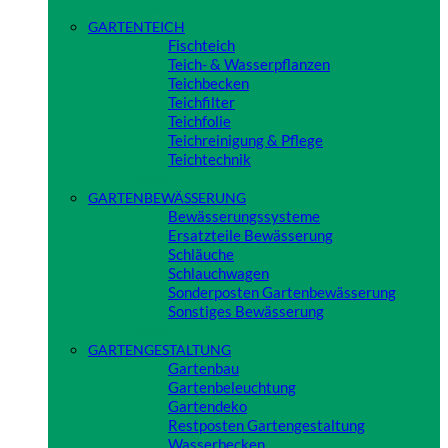
Close
GARTENTEICH
Fischteich
Teich- & Wasserpflanzen
Teichbecken
Teichfilter
Teichfolie
Teichreinigung & Pflege
Teichtechnik
Close
GARTENBEWÄSSERUNG
Bewässerungssysteme
Ersatzteile Bewässerung
Schläuche
Schlauchwagen
Sonderposten Gartenbewässerung
Sonstiges Bewässerung
Close
GARTENGESTALTUNG
Gartenbau
Gartenbeleuchtung
Gartendeko
Restposten Gartengestaltung
Wasserbecken