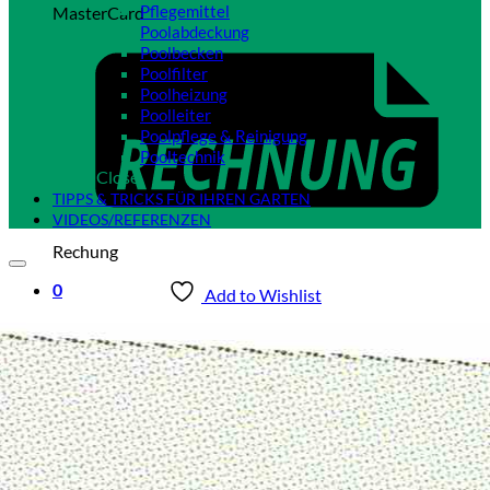
Pflegemittel
MasterCard
Poolabdeckung
Poolbecken
Poolfilter
Poolheizung
Poolleiter
Poolpflege & Reinigung
Pooltechnik
Close
TIPPS & TRICKS FÜR IHREN GARTEN
VIDEOS/REFERENZEN
Rechung
0
Add to Wishlist