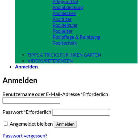
Pflegemittel
Poolabdeckung
Poolbecken
Poolfilter
Poolheizung
Poolleiter
Poolpflege & Reinigung
Pooltechnik
Close
TIPPS & TRICKS FÜR IHREN GARTEN
VIDEOS/REFERENZEN
Anmelden
Anmelden
Benutzername oder E-Mail-Adresse
*
Erforderlich
Passwort
*
Erforderlich
Angemeldet bleiben
Anmelden
Passwort vergessen?