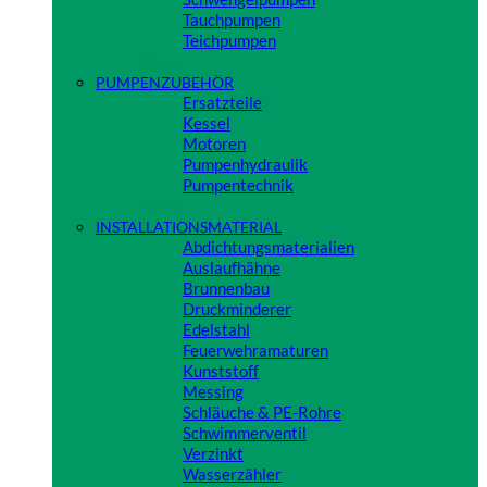
Tauchpumpen
Teichpumpen
Close
PUMPENZUBEHÖR
Ersatzteile
Kessel
Motoren
Pumpenhydraulik
Pumpentechnik
Close
INSTALLATIONSMATERIAL
Abdichtungsmaterialien
Auslaufhähne
Brunnenbau
Druckminderer
Edelstahl
Feuerwehramaturen
Kunststoff
Messing
Schläuche & PE-Rohre
Schwimmerventil
Verzinkt
Wasserzähler