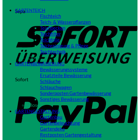
Close
GARTENTEICH
Sepa
Fischteich
Teich- & Wasserpflanzen
Teichbecken
Teichfilter
Teichfolie
Teichreinigung & Pflege
Teichtechnik
Close
GARTENBEWÄSSERUNG
Bewässerungssysteme
Ersatzteile Bewässerung
Sofort
Schläuche
Schlauchwagen
Sonderposten Gartenbewässerung
Sonstiges Bewässerung
Close
GARTENGESTALTUNG
Gartenbau
Gartenbeleuchtung
Gartendeko
Restposten Gartengestaltung