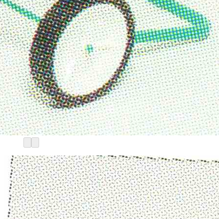
Start
/
Gartenbewässerung
/
Schlauchwagen
Schlauchwagen mit
Gerätehalterung für ca. 130