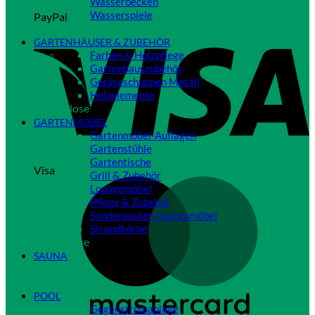
Wasserbecken
Wasserspiele
PayPal
Close
GARTENHÄUSER & ZUBEHÖR
Farben & Holzpflege
Gartenhauszubehör
Geräteschuppen Metall
Holzelemente
Close
GARTENMÖBEL
Gartenmöbel-Auflagen
Gartenstühle
Gartentische
Visa
Grill & Zubehör
Loungemöbel
Pflege & Zubehör
Sonderposten Gartenmöbel
Strandkörbe
Close
SAUNA
Close
POOL
Gegenstromanlage