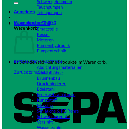
Schwengelpumpen
Tauchpumpen
Anmelden
Teichpumpen
Close
Warenkorb /
€
0,00
0
PUMPENZUBEHÖR
Warenkorb
Ersatzteile
Kessel
Motoren
Pumpenhydraulik
Pumpentechnik
Close
Es befinden sich keine Produkte im Warenkorb.
INSTALLATIONSMATERIAL
Abdichtungsmaterialien
Zurück zum Shop
Auslaufhähne
Brunnenbau
Druckminderer
Edelstahl
Feuerwehramaturen
Kunststoff
Messing
Schläuche & PE-Rohre
Schwimmerventil
Verzinkt
Wasserzähler