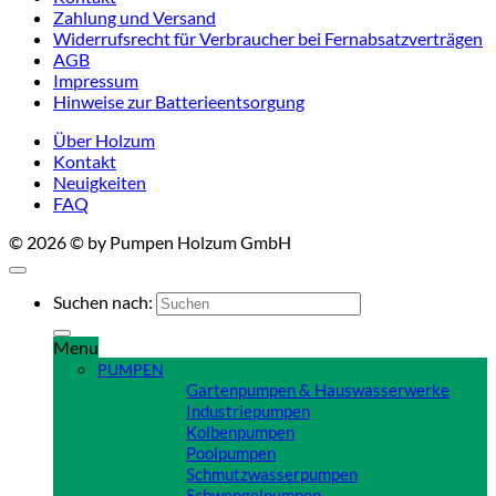
Zahlung und Versand
Widerrufsrecht für Verbraucher bei Fernabsatzverträgen
AGB
Impressum
Hinweise zur Batterieentsorgung
Über Holzum
Kontakt
Neuigkeiten
FAQ
© 2026 © by Pumpen Holzum GmbH
Suchen nach:
Menu
PUMPEN
Gartenpumpen & Hauswasserwerke
Industriepumpen
Kolbenpumpen
Poolpumpen
Schmutzwasserpumpen
Schwengelpumpen