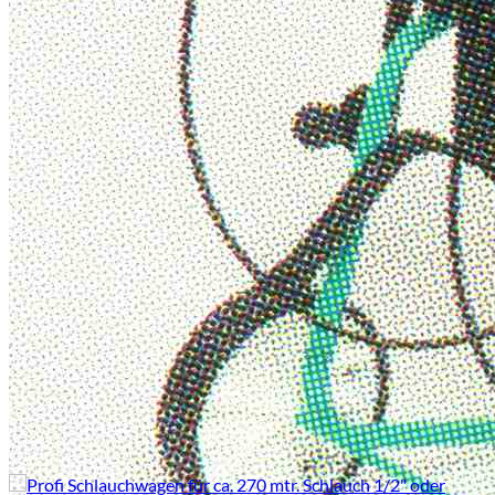
Schlauchwagen
– für 130 m 1/2″ Schlauch oder
100 m 3/4″ Schlauch
– Schlauchtrommel aus Stahlblech, Rohrrahmen
aus 20 mm Stahlrohr, einbrennlackiert
– Wasserzufuhr über drehbare Messing-
Winkel-Stufentülle 1/2″ + 3/4″
– Schlauchanschluss 1/2″ Außengewinde
– Gewicht 8 kg
Sperrgut
Sperrgut
Ähnliche Produkte