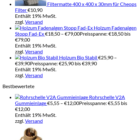
Filtermatte 400 x 400 x 30mm für Cheops
Filter
€
10,90
Enthält 19% MwSt.
zzgl.
Versand
Holzum Fadenalgen
Stopp Fad-Ex
€
18,50
–
€
79,00
Preisspanne: €18,50 bis
€79,00
Enthält 19% MwSt.
zzgl.
Versand
Holzum Bio Stabil
€
25,90
–
€
39,90
Preisspanne: €25,90 bis €39,90
Enthält 19% MwSt.
zzgl.
Versand
Bestbewertete
Rohrschelle V2A
Gummieinlage
€
5,55
–
€
12,00
Preisspanne: €5,55 bis
€12,00
Enthält 19% MwSt.
zzgl.
Versand