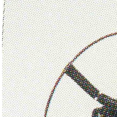
mtr. 1/2″ Schlauch oder ca.
100 mtr. 3/4″ Schlauch
€
187,90
Enthält 19% MwSt.
zzgl.
Versand
Schlauchwagen mit Gerätehalterung für ca. 130 mtr. 1/2"
Schlauch oder ca. 100 mtr. 3/4" Schlauch Menge
In den Warenkorb
Artikelnummer:
BV 0010
Kategorie:
Schlauchwagen
Beschreibung
Zusätzliche Informationen