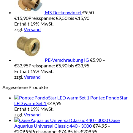
MS Deckenwinkel
€
9,50
–
€
15,90
Preisspanne: €9,50 bis €15,90
Enthält 19% MwSt.
zzgl.
Versand
PE-Verschraubung IG
€
5,90
–
€
33,95
Preisspanne: €5,90 bis €33,95
Enthält 19% MwSt.
zzgl.
Versand
Angesehene Produkte
Pontec PondoStar
LED warm Set 1
€
49,95
Enthält 19% MwSt.
zzgl.
Versand
Oase
Aquarius Universal Classic 440 - 3000
€
74,95
–
€
209,95
Preisspanne: €74,95 bis €209,95