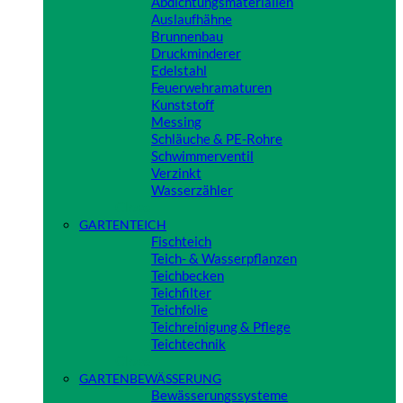
Abdichtungsmaterialien
Auslaufhähne
Brunnenbau
Druckminderer
Edelstahl
Feuerwehramaturen
Kunststoff
Messing
Schläuche & PE-Rohre
Schwimmerventil
Verzinkt
Wasserzähler
Close
GARTENTEICH
Fischteich
Teich- & Wasserpflanzen
Teichbecken
Teichfilter
Teichfolie
Teichreinigung & Pflege
Teichtechnik
Close
GARTENBEWÄSSERUNG
Bewässerungssysteme