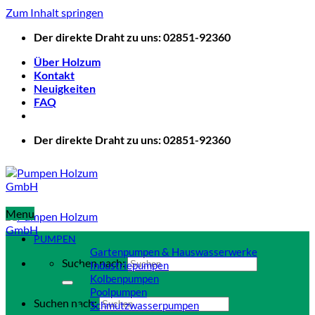
Zum Inhalt springen
Der direkte Draht zu uns: 02851-92360
Über Holzum
Kontakt
Neuigkeiten
FAQ
Der direkte Draht zu uns: 02851-92360
Menu
PUMPEN
Gartenpumpen & Hauswasserwerke
Suchen nach:
Industriepumpen
Kolbenpumpen
Poolpumpen
Suchen nach:
Schmutzwasserpumpen