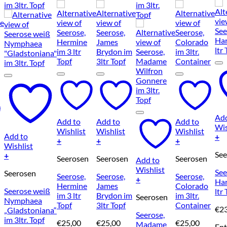
Add
Add to
Add to
Add to
Wis
Wishlist
Wishlist
Wishlist
Add to
+
+
+
+
Wishlist
See
+
Seerosen
Seerosen
Seerosen
Add to
Wishlist
See
Seerosen
Seerose,
Seerose,
Seerose,
+
Har
Hermine
James
Colorado
Seerose weiß
ltr
im 3 ltr
Brydon im
im 3ltr.
Seerosen
Nymphaea
Topf
3ltr Topf
Container
€
2
„Gladstoniana“
Seerose,
im 3ltr. Topf
€
25,00
€
25,00
€
25,00
Madame
Ent