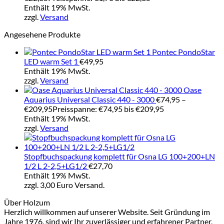
Enthält 19% MwSt.
zzgl.
Versand
Angesehene Produkte
Pontec PondoStar
LED warm Set 1
€
49,95
Enthält 19% MwSt.
zzgl.
Versand
Oase
Aquarius Universal Classic 440 - 3000
€
74,95
–
€
209,95
Preisspanne: €74,95 bis €209,95
Enthält 19% MwSt.
zzgl.
Versand
Stopfbuchspackung komplett für Osna LG 100+200+LN
1/2 L 2-2,5+LG1/2
€
27,70
Enthält 19% MwSt.
zzgl. 3,00 Euro Versand.
Über Holzum
Herzlich willkommen auf unserer Website. Seit Gründung im
Jahre 1976, sind wir Ihr zuverlässiger und erfahrener Partner,