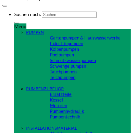
Suchen nach:
Menu
PUMPEN
Gartenpumpen & Hauswasserwerke
Industriepumpen
Kolbenpumpen
Poolpumpen
Schmutzwasserpumpen
Schwengelpumpen
Tauchpumpen
Teichpumpen
Close
PUMPENZUBEHÖR
Ersatzteile
Kessel
Motoren
Pumpenhydraulik
Pumpentechnik
Close
INSTALLATIONSMATERIAL