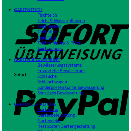
Close
GARTENTEICH
Sepa
Fischteich
Teich- & Wasserpflanzen
Teichbecken
Teichfilter
Teichfolie
Teichreinigung & Pflege
Teichtechnik
Close
GARTENBEWÄSSERUNG
Bewässerungssysteme
Ersatzteile Bewässerung
Sofort
Schläuche
Schlauchwagen
Sonderposten Gartenbewässerung
Sonstiges Bewässerung
Close
GARTENGESTALTUNG
Gartenbau
Gartenbeleuchtung
Gartendeko
Restposten Gartengestaltung