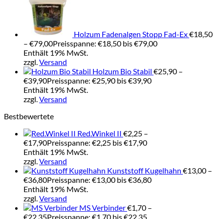
Holzum Fadenalgen Stopp Fad-Ex
€
18,50
–
€
79,00
Preisspanne: €18,50 bis €79,00
Enthält 19% MwSt.
zzgl.
Versand
Holzum Bio Stabil
€
25,90
–
€
39,90
Preisspanne: €25,90 bis €39,90
Enthält 19% MwSt.
zzgl.
Versand
Bestbewertete
Red.Winkel II
€
2,25
–
€
17,90
Preisspanne: €2,25 bis €17,90
Enthält 19% MwSt.
zzgl.
Versand
Kunststoff Kugelhahn
€
13,00
–
€
36,80
Preisspanne: €13,00 bis €36,80
Enthält 19% MwSt.
zzgl.
Versand
MS Verbinder
€
1,70
–
€
22,35
Preisspanne: €1,70 bis €22,35