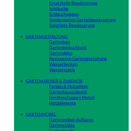
Ersatzteile Bewässerung
Schläuche
Schlauchwagen
Sonderposten Gartenbewässerung
Sonstiges Bewässerung
Close
GARTENGESTALTUNG
Gartenbau
Gartenbeleuchtung
Gartendeko
Restposten Gartengestaltung
Wasserbecken
Wasserspiele
Close
GARTENHÄUSER & ZUBEHÖR
Farben & Holzpflege
Gartenhauszubehör
Geräteschuppen Metall
Holzelemente
Close
GARTENMÖBEL
Gartenmöbel-Auflagen
Gartenstühle
Gartentische