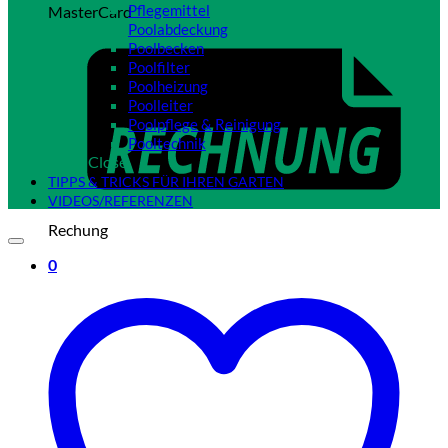
Pflegemittel
MasterCard
Poolabdeckung
Poolbecken
Poolfilter
Poolheizung
Poolleiter
Poolpflege & Reinigung
Pooltechnik
Close
TIPPS & TRICKS FÜR IHREN GARTEN
VIDEOS/REFERENZEN
Rechung
0