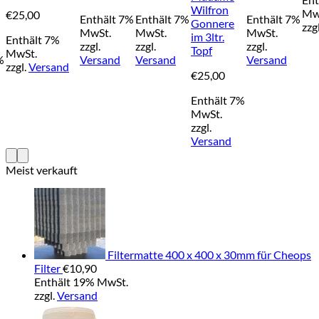
r
Wilfron
Mw
€
25,00
Enthält 7%
Enthält 7%
Enthält 7%
Gonnere
zzg
MwSt.
MwSt.
MwSt.
im 3ltr.
Enthält 7%
zzgl.
zzgl.
zzgl.
Topf
MwSt.
%
Versand
Versand
Versand
zzgl.
Versand
€
25,00
Enthält 7%
MwSt.
zzgl.
Versand
Meist verkauft
Filtermatte 400 x 400 x 30mm für Cheops
Filter
€
10,90
Enthält 19% MwSt.
zzgl.
Versand