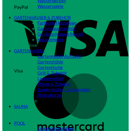
Wasserbecken
Wasserspiele
PayPal
Close
GARTENHÄUSER & ZUBEHÖR
Farben & Holzpflege
Gartenhauszubehör
Geräteschuppen Metall
Holzelemente
Close
GARTENMÖBEL
Gartenmöbel-Auflagen
Gartenstühle
Gartentische
Visa
Grill & Zubehör
Loungemöbel
Pflege & Zubehör
Sonderposten Gartenmöbel
Strandkörbe
Close
SAUNA
Close
POOL
Gegenstromanlage