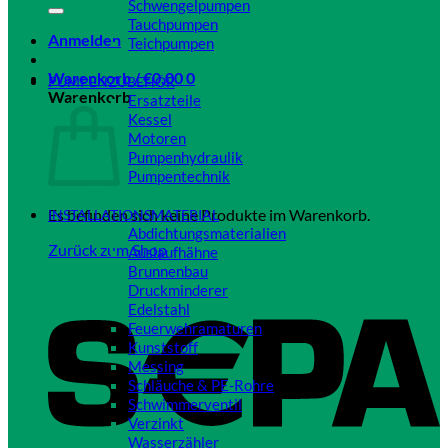
Schwengelpumpen
Tauchpumpen
Anmelden
Teichpumpen
Close
Warenkorb /
€
0,00
0
PUMPENZUBEHÖR
Warenkorb
Ersatzteile
Kessel
Motoren
Pumpenhydraulik
Pumpentechnik
Close
Es befinden sich keine Produkte im Warenkorb.
INSTALLATIONSMATERIAL
Abdichtungsmaterialien
Zurück zum Shop
Auslaufhähne
Brunnenbau
Druckminderer
Edelstahl
Feuerwehramaturen
Kunststoff
Messing
Schläuche & PE-Rohre
Schwimmerventil
Verzinkt
Wasserzähler