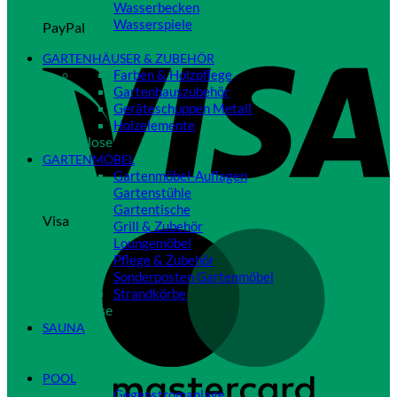
Wasserbecken
Wasserspiele
PayPal
Close
GARTENHÄUSER & ZUBEHÖR
Farben & Holzpflege
Gartenhauszubehör
Geräteschuppen Metall
Holzelemente
Close
GARTENMÖBEL
Gartenmöbel-Auflagen
Gartenstühle
Gartentische
Visa
Grill & Zubehör
Loungemöbel
Pflege & Zubehör
Sonderposten Gartenmöbel
Strandkörbe
Close
SAUNA
Close
POOL
Gegenstromanlage