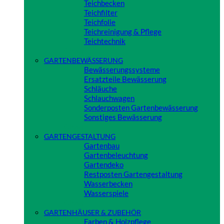
Teichbecken
Teichfilter
Teichfolie
Teichreinigung & Pflege
Teichtechnik
Close
GARTENBEWÄSSERUNG
Bewässerungssysteme
Ersatzteile Bewässerung
Schläuche
Schlauchwagen
Sonderposten Gartenbewässerung
Sonstiges Bewässerung
Close
GARTENGESTALTUNG
Gartenbau
Gartenbeleuchtung
Gartendeko
Restposten Gartengestaltung
Wasserbecken
Wasserspiele
Close
GARTENHÄUSER & ZUBEHÖR
Farben & Holzpflege