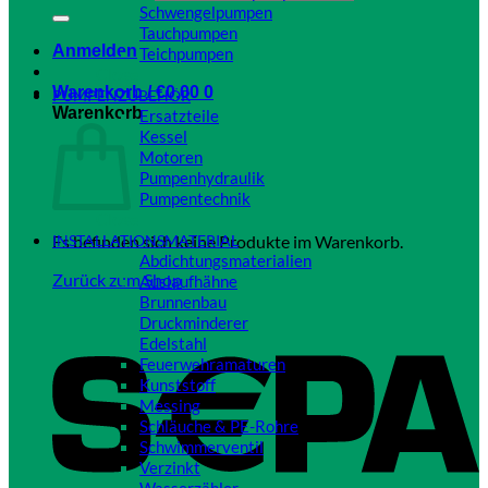
Schwengelpumpen
Tauchpumpen
Anmelden
Teichpumpen
Close
Warenkorb /
€
0,00
0
PUMPENZUBEHÖR
Warenkorb
Ersatzteile
Kessel
Motoren
Pumpenhydraulik
Pumpentechnik
Close
Es befinden sich keine Produkte im Warenkorb.
INSTALLATIONSMATERIAL
Abdichtungsmaterialien
Zurück zum Shop
Auslaufhähne
Brunnenbau
Druckminderer
Edelstahl
Feuerwehramaturen
Kunststoff
Messing
Schläuche & PE-Rohre
Schwimmerventil
Verzinkt