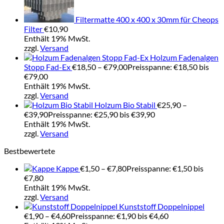
Filtermatte 400 x 400 x 30mm für Cheops
Filter
€
10,90
Enthält 19% MwSt.
zzgl.
Versand
Holzum Fadenalgen
Stopp Fad-Ex
€
18,50
–
€
79,00
Preisspanne: €18,50 bis
€79,00
Enthält 19% MwSt.
zzgl.
Versand
Holzum Bio Stabil
€
25,90
–
€
39,90
Preisspanne: €25,90 bis €39,90
Enthält 19% MwSt.
zzgl.
Versand
Bestbewertete
Kappe
€
1,50
–
€
7,80
Preisspanne: €1,50 bis
€7,80
Enthält 19% MwSt.
zzgl.
Versand
Kunststoff Doppelnippel
€
1,90
–
€
4,60
Preisspanne: €1,90 bis €4,60