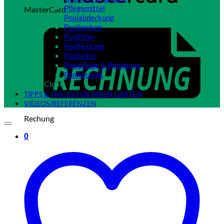
Pflegemittel
MasterCard
Poolabdeckung
Poolbecken
Poolfilter
Poolheizung
Poolleiter
Poolpflege & Reinigung
Pooltechnik
Close
TIPPS & TRICKS FÜR IHREN GARTEN
VIDEOS/REFERENZEN
Rechung
0