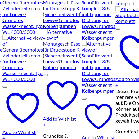
Add to Wis
+
Dieses Pro
mehrere Va
auf. Die O
können auf
Produktsei
Add to Wishlist
gewählt w
+
Grundfos 
Add to Wishlist
Grundfos &
Add to Wishlist
+