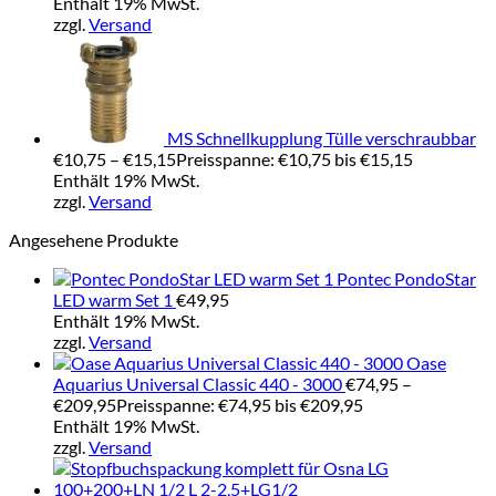
Enthält 19% MwSt.
zzgl.
Versand
MS Schnellkupplung Tülle verschraubbar
€
10,75
–
€
15,15
Preisspanne: €10,75 bis €15,15
Enthält 19% MwSt.
zzgl.
Versand
Angesehene Produkte
Pontec PondoStar
LED warm Set 1
€
49,95
Enthält 19% MwSt.
zzgl.
Versand
Oase
Aquarius Universal Classic 440 - 3000
€
74,95
–
€
209,95
Preisspanne: €74,95 bis €209,95
Enthält 19% MwSt.
zzgl.
Versand