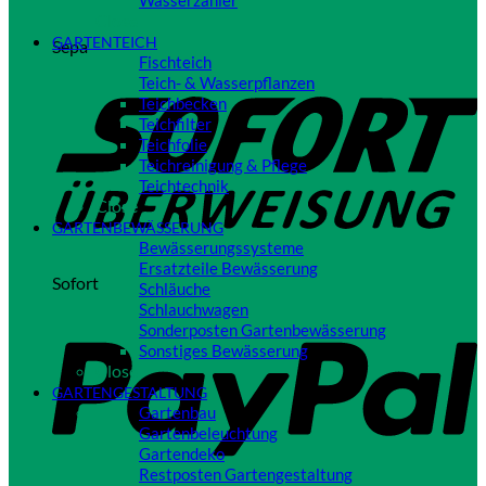
Wasserzähler
Close
GARTENTEICH
Sepa
Fischteich
Teich- & Wasserpflanzen
Teichbecken
Teichfilter
Teichfolie
Teichreinigung & Pflege
Teichtechnik
Close
GARTENBEWÄSSERUNG
Bewässerungssysteme
Ersatzteile Bewässerung
Sofort
Schläuche
Schlauchwagen
Sonderposten Gartenbewässerung
Sonstiges Bewässerung
Close
GARTENGESTALTUNG
Gartenbau
Gartenbeleuchtung
Gartendeko
Restposten Gartengestaltung