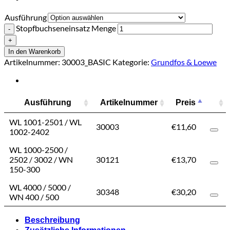
Ausführung
Stopfbuchseneinsatz Menge
In den Warenkorb
Artikelnummer:
30003_BASIC
Kategorie:
Grundfos & Loewe
Ausführung
Artikelnummer
Preis
Preis
Ausführung
Artikelnummer
Preis
WL 1001-2501 / WL
30003
€
€
11,60
11,60
1002-2402
WL 1000-2500 /
2502 / 3002 / WN
30121
€
€
13,70
13,70
150-300
WL 4000 / 5000 /
30348
€
€
30,20
30,20
WN 400 / 500
Beschreibung