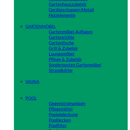
Gartenhauszubehör
Geräteschuppen Metall
Holzelemente
Close
GARTENMÖBEL
Gartenmöbel-Auflagen
Gartenstühle
Gartentische
Grill & Zubehör
Loungemöbel
Pflege & Zubehör
Sonderposten Gartenmöbel
Strandkörbe
Close
SAUNA
Close
POOL
Gegenstromanlage
Pflegemittel
Poolabdeckung
Poolbecken
Poolfilter