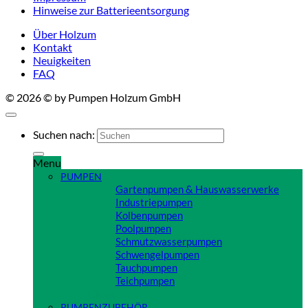
Hinweise zur Batterieentsorgung
Über Holzum
Kontakt
Neuigkeiten
FAQ
© 2026 © by Pumpen Holzum GmbH
Suchen nach:
Menu
PUMPEN
Gartenpumpen & Hauswasserwerke
Industriepumpen
Kolbenpumpen
Poolpumpen
Schmutzwasserpumpen
Schwengelpumpen
Tauchpumpen
Teichpumpen
Close
PUMPENZUBEHÖR