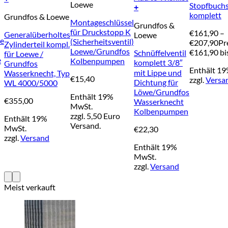
Loewe
Stopfbuch
+
komplett
Grundfos & Loewe
Montageschlüssel
Grundfos &
für Druckstopp K
€
161,90
–
Generalüberholtes
Loewe
te
(Sicherheitsventil)
€
207,90
Pr
Zylinderteil kompl.
Loewe/Grundfos
€161,90 bi
Schnüffelventil
für Loewe /
e
Kolbenpumpen
komplett 3/8″
Grundfos
Enthält 1
mit Lippe und
Wasserknecht, Typ
€
15,40
zzgl.
Versa
Dichtung für
WL 4000/5000
Löwe/Grundfos
Enthält 19%
€
355,00
Wasserknecht
MwSt.
Kolbenpumpen
zzgl. 5,50 Euro
Enthält 19%
Versand.
MwSt.
€
22,30
zzgl.
Versand
Enthält 19%
MwSt.
zzgl.
Versand
Meist verkauft