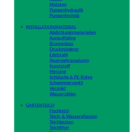
Motoren
Pumpenhydraulik
Pumpentechnik
Close
INSTALLATIONSMATERIAL
Abdichtungsmaterialien
Auslaufhähne
Brunnenbau
Druckminderer
Edelstahl
Feuerwehramaturen
Kunststoff
Messing
Schläuche & PE-Rohre
Schwimmerventil
Verzinkt
Wasserzähler
Close
GARTENTEICH
Fischteich
Teich- & Wasserpflanzen
Teichbecken
Teichfilter