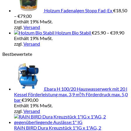
Holzum Fadenalgen Stopp Fad-Ex
€
18,50
Preisspanne:
–
€
79,00
€18,50
Enthält 19% MwSt.
bis
zzgl.
Versand
€79,00
Pre
Holzum Bio Stabil
€
25,90
–
€
39,90
€25
Enthält 19% MwSt.
bis
zzgl.
Versand
€39
Bestbewertete
Ebara H 100/20 Hauswasserwerk mit 20 l
Kessel Förderleistung max. 3,9 m³/h Förderdruck max. 5,0
bar
€
390,00
Enthält 19% MwSt.
zzgl.
Versand
RAIN BIRD Dura Kreuzstück 1"IG x 1"AG, 2