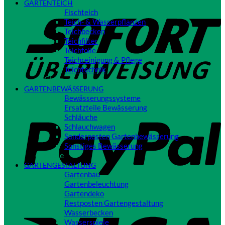
GARTENTEICH
S
Fischteich
Teich- & Wasserpflanzen
Teichbecken
Teichfilter
Teichfolie
Teichreinigung & Pflege
Teichtechnik
Close
GARTENBEWÄSSERUNG
Bewässerungssysteme
P
Ersatzteile Bewässerung
Schläuche
Schlauchwagen
Sonderposten Gartenbewässerung
Sonstiges Bewässerung
Close
GARTENGESTALTUNG
Gartenbau
Gartenbeleuchtung
Gartendeko
Restposten Gartengestaltung
V
Wasserbecken
Wasserspiele