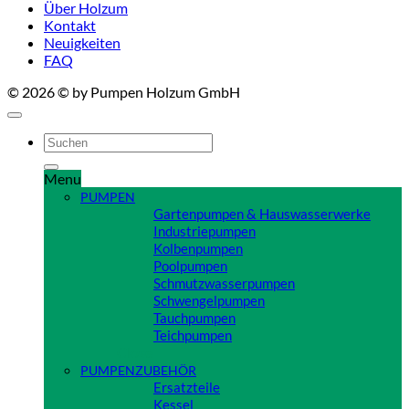
Über Holzum
Kontakt
Neuigkeiten
FAQ
© 2026 © by Pumpen Holzum GmbH
Suchen
nach:
Menu
PUMPEN
Gartenpumpen & Hauswasserwerke
Industriepumpen
Kolbenpumpen
Poolpumpen
Schmutzwasserpumpen
Schwengelpumpen
Tauchpumpen
Teichpumpen
Close
PUMPENZUBEHÖR
Ersatzteile
Kessel