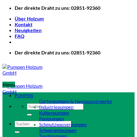
Zum
Der direkte Draht zu uns: 02851-92360
Inhalt
Über Holzum
springen
Kontakt
Neuigkeiten
FAQ
Der direkte Draht zu uns: 02851-92360
Menu
PUMPEN
Gartenpumpen & Hauswasserwerke
Suchen
Industriepumpen
nach:
Kolbenpumpen
Poolpumpen
Suchen
Schmutzwasserpumpen
nach:
Schwengelpumpen
Tauchpumpen