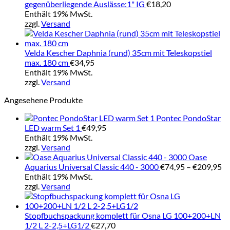
gegenüberliegende Auslässe:1" IG
€
18,20
Enthält 19% MwSt.
zzgl.
Versand
Velda Kescher Daphnia (rund) 35cm mit Teleskopstiel
max. 180 cm
€
34,95
Enthält 19% MwSt.
zzgl.
Versand
Angesehene Produkte
Pontec PondoStar
LED warm Set 1
€
49,95
Enthält 19% MwSt.
zzgl.
Versand
Oase
Pr
Aquarius Universal Classic 440 - 3000
€
74,95
–
€
209,95
€7
Enthält 19% MwSt.
bi
zzgl.
Versand
€2
Stopfbuchspackung komplett für Osna LG 100+200+LN
1/2 L 2-2,5+LG1/2
€
27,70