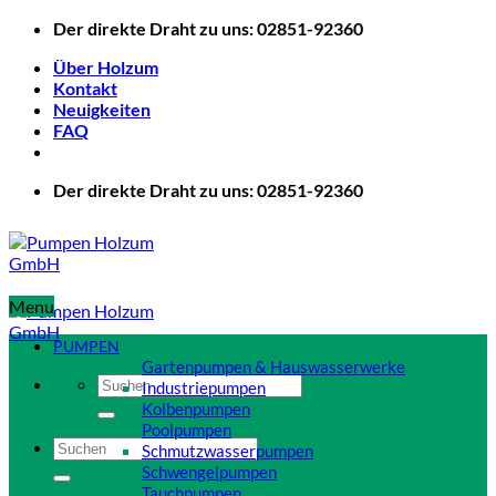
Zum
Der direkte Draht zu uns: 02851-92360
Inhalt
Über Holzum
springen
Kontakt
Neuigkeiten
FAQ
Der direkte Draht zu uns: 02851-92360
Menu
PUMPEN
Gartenpumpen & Hauswasserwerke
Suchen
Industriepumpen
nach:
Kolbenpumpen
Poolpumpen
Suchen
Schmutzwasserpumpen
nach:
Schwengelpumpen
Tauchpumpen