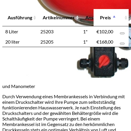
Ausführung
Artikelnummer
Anschluss
Preis
Materi
Ausführung
Artikelnummer
Anschluss
Materi
8 Liter
25203
1"
€
102,00
Stahl
20 liter
25205
1"
€
168,00
Stahl
Beschreibung
Zusätzliche Informationen
Nachrüstset für Gartenpumpen
bestehend aus: Membrangefäß, Flexschlauch, Druckschalter
und Manometer
Durch Verwendung eines Membrankessels in Verbindung mit
einem Druckschalter wird Ihre Pumpe zum selbstständig
funktionierenden Hauswasserwerk. Je nach Einstellung des
Druckschalters und der gewählten Behältergröße wird die
Schalthäufigkeit der Pumpe verringert. Bei einem
Membrankessel ist im Gegensatz zu den herkömmlichen
Druckkesseln stets ein optimales Verhältnis von Luft und