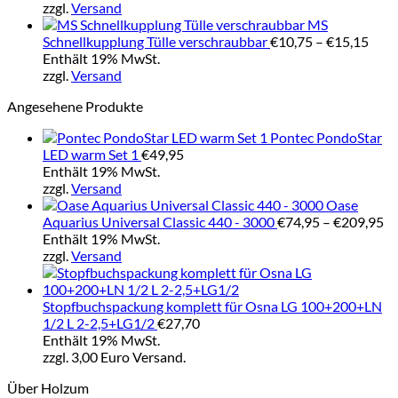
bis
zzgl.
Versand
€4,60
MS
Prei
Schnellkupplung Tülle verschraubbar
€
10,75
–
€
15,15
€10,
Enthält 19% MwSt.
bis
zzgl.
Versand
€15,
Angesehene Produkte
Pontec PondoStar
LED warm Set 1
€
49,95
Enthält 19% MwSt.
zzgl.
Versand
Oase
Pr
Aquarius Universal Classic 440 - 3000
€
74,95
–
€
209,95
€7
Enthält 19% MwSt.
bi
zzgl.
Versand
€2
Stopfbuchspackung komplett für Osna LG 100+200+LN
1/2 L 2-2,5+LG1/2
€
27,70
Enthält 19% MwSt.
zzgl. 3,00 Euro Versand.
Über Holzum