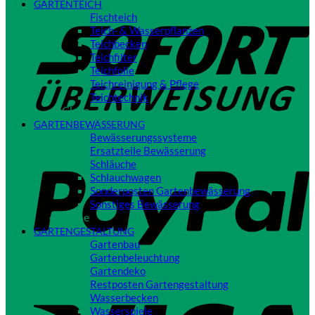
GARTENTEICH
S
Fischteich
Teich- & Wasserpflanzen
Teichbecken
Teichfilter
Teichfolie
Teichreinigung & Pflege
Teichtechnik
Close
GARTENBEWÄSSERUNG
Bewässerungssysteme
P
Ersatzteile Bewässerung
Schläuche
Schlauchwagen
Sonderposten Gartenbewässerung
Sonstiges Bewässerung
Close
GARTENGESTALTUNG
Gartenbau
Gartenbeleuchtung
Gartendeko
Restposten Gartengestaltung
V
Wasserbecken
Wasserspiele