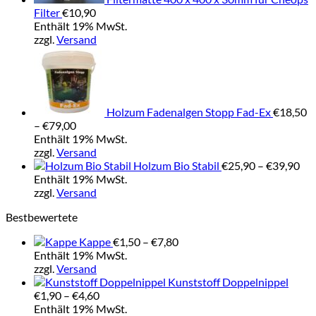
Filter
€
10,90
Enthält 19% MwSt.
zzgl.
Versand
Holzum Fadenalgen Stopp Fad-Ex
€
18,50
Preisspanne:
–
€
79,00
€18,50
Enthält 19% MwSt.
bis
zzgl.
Versand
€79,00
Pre
Holzum Bio Stabil
€
25,90
–
€
39,90
€25
Enthält 19% MwSt.
bis
zzgl.
Versand
€39
Bestbewertete
Preisspanne:
Kappe
€
1,50
–
€
7,80
€1,50
Enthält 19% MwSt.
bis
zzgl.
Versand
€7,80
Kunststoff Doppelnippel
Preisspanne:
€
1,90
–
€
4,60
€1,90
Enthält 19% MwSt.