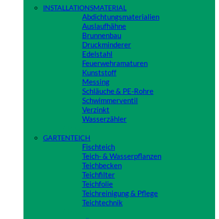
INSTALLATIONSMATERIAL
Abdichtungsmaterialien
Auslaufhähne
Brunnenbau
Druckminderer
Edelstahl
Feuerwehramaturen
Kunststoff
Messing
Schläuche & PE-Rohre
Schwimmerventil
Verzinkt
Wasserzähler
Close
GARTENTEICH
Fischteich
Teich- & Wasserpflanzen
Teichbecken
Teichfilter
Teichfolie
Teichreinigung & Pflege
Teichtechnik
Close