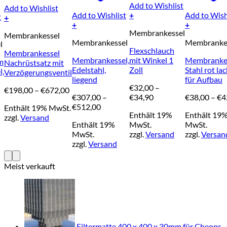
Add to Wishlist
Add to Wishlist
Add to Wishlist
+
Add to Wish
t
+
Dieses
+
+
Dieses
Membrankessel
Dieses
Produkt
Dieses
Membrankessel
Produkt
Membrankessel
Membranke
Produkt
weist
Produkt
l
weist
Flexschlauch
Membrankessel
weist
mehrere
weist
mehrere
Membrankessel,
mit Winkel 1
Membrankes
m
Nachrüstsatz mit
mehrere
Varianten
mehrere
Varianten
Edelstahl,
Zoll
Stahl rot lac
,
Verzögerungsventil
Varianten
auf.
Varianten
auf.
liegend
für Aufbau
auf.
Die
auf.
Die
€
32,00
–
Preisspanne:
€
198,00
–
€
672,00
Die
Optionen
Die
Optionen
Preisspanne:
€
307,00
–
€
34,90
€
38,00
–
€
4
€198,00
Optionen
können
Optionen
können
Preisspanne:
€32,00
€
512,00
panne:
Enthält 19% MwSt.
bis
können
auf
können
auf
Enthält 19%
Enthält 19
€307,00
bis
0
zzgl.
Versand
€672,00
auf
der
auf
der
Enthält 19%
MwSt.
MwSt.
bis
€34,90
der
Produktseite
der
Produktseite
MwSt.
zzgl.
Versand
zzgl.
Versan
€512,00
0
Produktseite
gewählt
Produktseit
gewählt
zzgl.
Versand
gewählt
werden
gewählt
werden
werden
werden
Meist verkauft
Filtermatte 400 x 400 x 30mm für Cheops