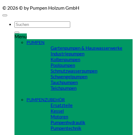
© 2026 © by Pumpen Holzum GmbH
Suchen
nach:
Menu
PUMPEN
Gartenpumpen & Hauswasserwerke
Industriepumpen
Kolbenpumpen
Poolpumpen
Schmutzwasserpumpen
Schwengelpumpen
Tauchpumpen
Teichpumpen
Close
PUMPENZUBEHÖR
Ersatzteile
Kessel
Motoren
Pumpenhydraulik
Pumpentechnik
Close