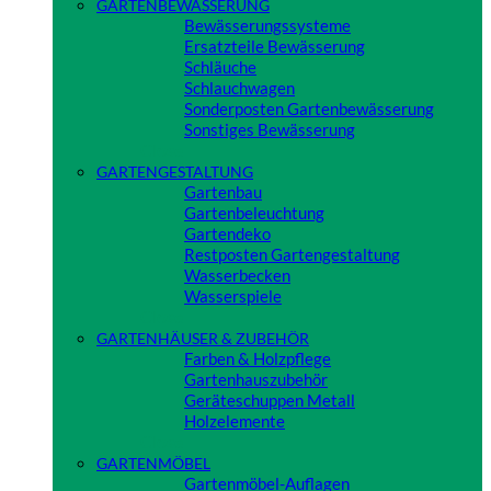
GARTENBEWÄSSERUNG
Bewässerungssysteme
Ersatzteile Bewässerung
Schläuche
Schlauchwagen
Sonderposten Gartenbewässerung
Sonstiges Bewässerung
Close
GARTENGESTALTUNG
Gartenbau
Gartenbeleuchtung
Gartendeko
Restposten Gartengestaltung
Wasserbecken
Wasserspiele
Close
GARTENHÄUSER & ZUBEHÖR
Farben & Holzpflege
Gartenhauszubehör
Geräteschuppen Metall
Holzelemente
Close
GARTENMÖBEL
Gartenmöbel-Auflagen