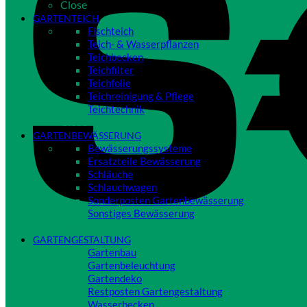
Close
GARTENTEICH
Fischteich
Teich- & Wasserpflanzen
Teichbecken
Teichfilter
Teichfolie
Teichreinigung & Pflege
Teichtechnik
Close
GARTENBEWÄSSERUNG
Bewässerungssysteme
Ersatzteile Bewässerung
Schläuche
Schlauchwagen
Sonderposten Gartenbewässerung
Sonstiges Bewässerung
Close
GARTENGESTALTUNG
Gartenbau
Gartenbeleuchtung
Gartendeko
Restposten Gartengestaltung
Wasserbecken