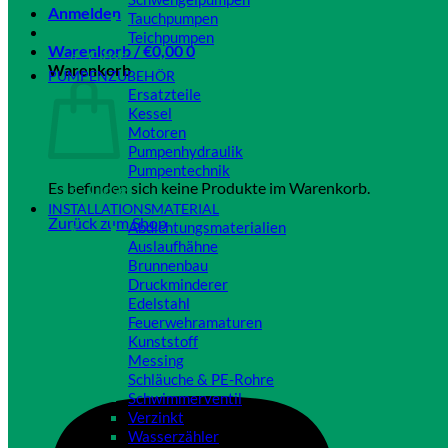
Anmelden
Tauchpumpen
Teichpumpen
Warenkorb /
€
0,00
0
Close
Warenkorb
PUMPENZUBEHÖR
Ersatzteile
Kessel
Motoren
Pumpenhydraulik
Pumpentechnik
Es befinden sich keine Produkte im Warenkorb.
Close
INSTALLATIONSMATERIAL
Zurück zum Shop
Abdichtungsmaterialien
Auslaufhähne
Brunnenbau
Druckminderer
Edelstahl
Feuerwehramaturen
Kunststoff
Messing
Schläuche & PE-Rohre
Schwimmerventil
Verzinkt
Wasserzähler