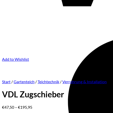
Add to Wishlist
Start
/
Gartenteich
/
Teichtechnik
/
Verrohrung & Installation
VDL Zugschieber
Preisspanne:
€
47,50
–
€
195,95
€47,50