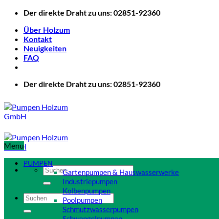
Zum
Der direkte Draht zu uns: 02851-92360
Inhalt
Über Holzum
springen
Kontakt
Neuigkeiten
FAQ
Der direkte Draht zu uns: 02851-92360
Menu
PUMPEN
Suchen
Gartenpumpen & Hauswasserwerke
nach:
Industriepumpen
Kolbenpumpen
Suchen
Poolpumpen
nach:
Schmutzwasserpumpen
Schwengelpumpen