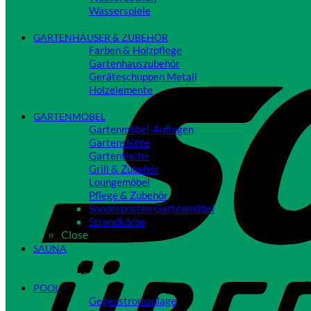
Wasserspiele
Close
GARTENHÄUSER & ZUBEHÖR
Farben & Holzpflege
Gartenhauszubehör
Geräteschuppen Metall
Holzelemente
Close
GARTENMÖBEL
Gartenmöbel-Auflagen
Gartenstühle
Gartentische
Grill & Zubehör
Loungemöbel
Pflege & Zubehör
Sonderposten Gartenmöbel
Strandkörbe
Close
SAUNA
Close
POOL
Gegenstromanlage