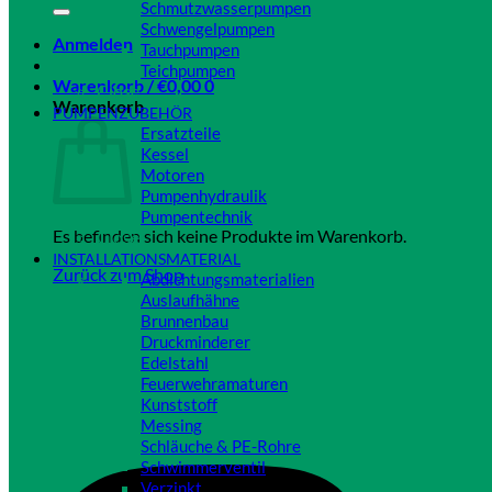
Schmutzwasserpumpen
Schwengelpumpen
Anmelden
Tauchpumpen
Teichpumpen
Warenkorb /
€
0,00
0
Close
Warenkorb
PUMPENZUBEHÖR
Ersatzteile
Kessel
Motoren
Pumpenhydraulik
Pumpentechnik
Es befinden sich keine Produkte im Warenkorb.
Close
INSTALLATIONSMATERIAL
Zurück zum Shop
Abdichtungsmaterialien
Auslaufhähne
Brunnenbau
Druckminderer
Edelstahl
Feuerwehramaturen
Kunststoff
Messing
Schläuche & PE-Rohre
Schwimmerventil
Verzinkt