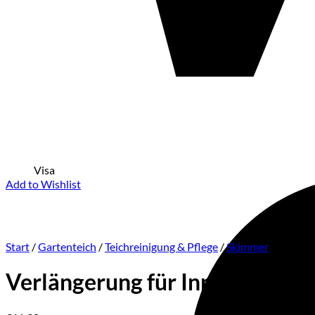
Visa
Add to Wishlist
Start
/
Gartenteich
/
Teichreinigung & Pflege
/
Skimmer
Verlängerung für Inpond Skimm