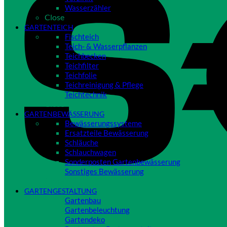
Wasserzähler
Close
GARTENTEICH
Fischteich
Teich- & Wasserpflanzen
Teichbecken
Teichfilter
Teichfolie
Teichreinigung & Pflege
Teichtechnik
Close
GARTENBEWÄSSERUNG
Bewässerungssysteme
Ersatzteile Bewässerung
Schläuche
Schlauchwagen
Sonderposten Gartenbewässerung
Sonstiges Bewässerung
Close
GARTENGESTALTUNG
Gartenbau
Gartenbeleuchtung
Gartendeko