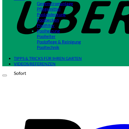
Gegenstromanlage
Pflegemittel
Poolabdeckung
Poolbecken
Poolfilter
Poolheizung
Poolleiter
Poolpflege & Reinigung
Pooltechnik
Close
TIPPS & TRICKS FÜR IHREN GARTEN
VIDEOS/REFERENZEN
Sofort