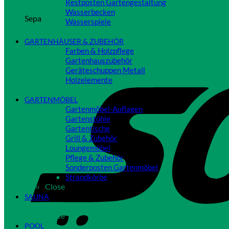
Restposten Gartengestaltung
Wasserbecken
Sepa
Wasserspiele
Close
GARTENHÄUSER & ZUBEHÖR
Farben & Holzpflege
Gartenhauszubehör
Geräteschuppen Metall
Holzelemente
Close
GARTENMÖBEL
Gartenmöbel-Auflagen
Gartenstühle
Gartentische
Grill & Zubehör
Loungemöbel
Pflege & Zubehör
Sonderposten Gartenmöbel
Strandkörbe
Close
SAUNA
Close
POOL