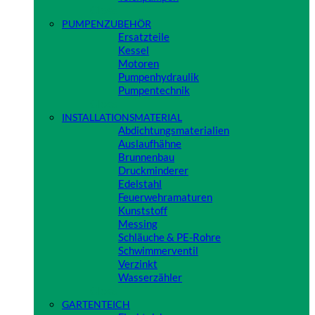
Close
PUMPENZUBEHÖR
Ersatzteile
Kessel
Motoren
Pumpenhydraulik
Pumpentechnik
Close
INSTALLATIONSMATERIAL
Abdichtungsmaterialien
Auslaufhähne
Brunnenbau
Druckminderer
Edelstahl
Feuerwehramaturen
Kunststoff
Messing
Schläuche & PE-Rohre
Schwimmerventil
Verzinkt
Wasserzähler
Close
GARTENTEICH