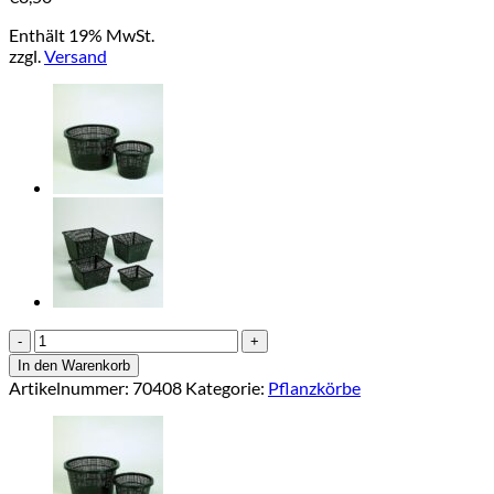
Enthält 19% MwSt.
zzgl.
Versand
Wasserpflanzkorb
m.Griff
In den Warenkorb
Ø40cm,
Artikelnummer:
70408
Kategorie:
Pflanzkörbe
H25cm
Menge