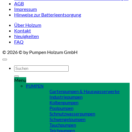
AGB
Impressum
Hinweise zur Batterieentsorgung
Über Holzum
Kontakt
Neuigkeiten
FAQ
© 2026 © by Pumpen Holzum GmbH
Suchen
nach:
Menu
PUMPEN
Gartenpumpen & Hauswasserwerke
Industriepumpen
Kolbenpumpen
Poolpumpen
Schmutzwasserpumpen
Schwengelpumpen
Tauchpumpen
Teichpumpen