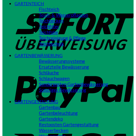
GARTENTEICH
S
Fischteich
Teich- & Wasserpflanzen
Teichbecken
Teichfilter
Teichfolie
Teichreinigung & Pflege
Teichtechnik
Close
GARTENBEWÄSSERUNG
Bewässerungssysteme
P
Ersatzteile Bewässerung
Schläuche
Schlauchwagen
Sonderposten Gartenbewässerung
Sonstiges Bewässerung
Close
GARTENGESTALTUNG
Gartenbau
Gartenbeleuchtung
Gartendeko
Restposten Gartengestaltung
V
Wasserbecken