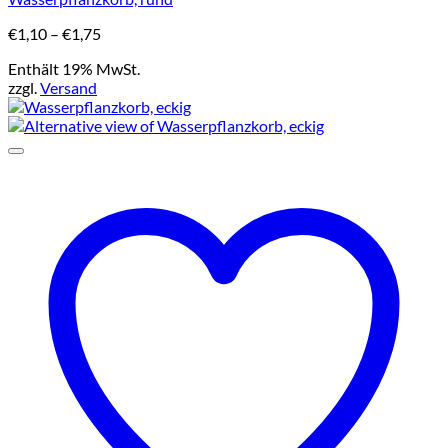
mehrere
Varianten
Preisspanne:
€
1,10
–
€
1,75
auf.
€1,10
Die
Enthält 19% MwSt.
bis
Optionen
zzgl.
Versand
€1,75
können
auf
der
Produktseite
gewählt
werden