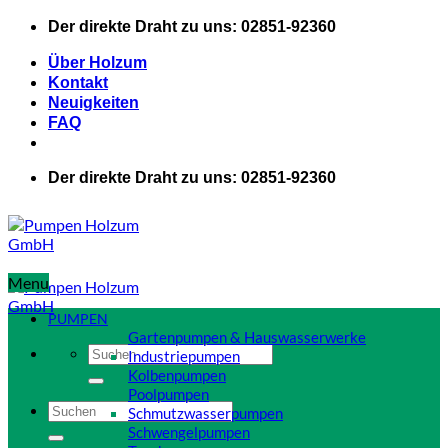
Zum
Der direkte Draht zu uns: 02851-92360
Inhalt
springen
Über Holzum
Kontakt
Neuigkeiten
FAQ
Der direkte Draht zu uns: 02851-92360
Menu
PUMPEN
Gartenpumpen & Hauswasserwerke
Suchen
Industriepumpen
nach:
Kolbenpumpen
Poolpumpen
Suchen
Schmutzwasserpumpen
nach:
Schwengelpumpen