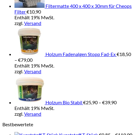
Filtermatte 400 x 400 x 30mm für Cheops
Filter
€
10,90
Enthält 19% MwSt.
zzgl.
Versand
Holzum Fadenalgen Stopp Fad-Ex
€
18,50
Preisspanne:
–
€
79,00
€18,50
Enthält 19% MwSt.
bis
zzgl.
Versand
€79,00
Preisspa
€25,90
bis
€39,90
Holzum Bio Stabil
€
25,90
–
€
39,90
Enthält 19% MwSt.
zzgl.
Versand
Bestbewertete
P
Kunststoff T-Stück
€
0,85
–
€
119,90