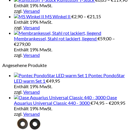
€
Enthält 19% MwSt.
b
zzgl.
Versand
Preisspanne:
€
MS Winkel II
€
2,90
–
€
21,15
€2,90
Enthält 19% MwSt.
bis
zzgl.
Versand
€21,15
Membrankessel, Stahl rot lackiert, liegend
€
59,00
–
Preisspanne:
€
279,00
€59,00
Enthält 19% MwSt.
bis
zzgl.
Versand
€279,00
Angesehene Produkte
Pontec PondoStar
LED warm Set 1
€
49,95
Enthält 19% MwSt.
zzgl.
Versand
Oase
Pr
Aquarius Universal Classic 440 - 3000
€
74,95
–
€
209,95
€7
Enthält 19% MwSt.
bi
zzgl.
Versand
€2