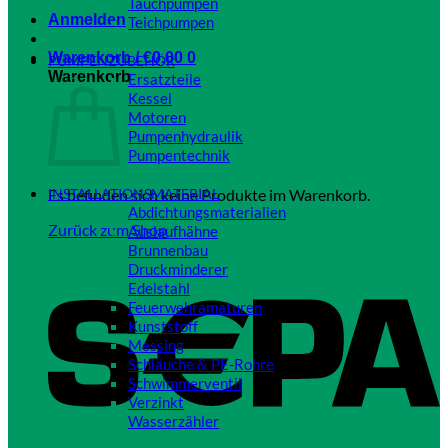
Tauchpumpen
Anmelden
Teichpumpen
Close
Warenkorb /
€
0,00
0
PUMPENZUBEHÖR
Warenkorb
Ersatzteile
Kessel
Motoren
Pumpenhydraulik
Pumpentechnik
Close
Es befinden sich keine Produkte im Warenkorb.
INSTALLATIONSMATERIAL
Abdichtungsmaterialien
Zurück zum Shop
Auslaufhähne
Brunnenbau
S
Druckminderer
Edelstahl
Feuerwehramaturen
Kunststoff
Messing
Schläuche & PE-Rohre
Schwimmerventil
Verzinkt
Wasserzähler
Close