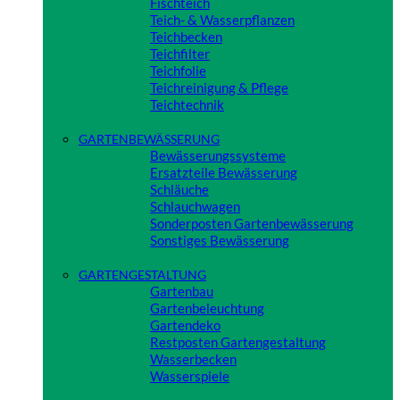
Fischteich
Teich- & Wasserpflanzen
Teichbecken
Teichfilter
Teichfolie
Teichreinigung & Pflege
Teichtechnik
Close
GARTENBEWÄSSERUNG
Bewässerungssysteme
Ersatzteile Bewässerung
Schläuche
Schlauchwagen
Sonderposten Gartenbewässerung
Sonstiges Bewässerung
Close
GARTENGESTALTUNG
Gartenbau
Gartenbeleuchtung
Gartendeko
Restposten Gartengestaltung
Wasserbecken
Wasserspiele
Close