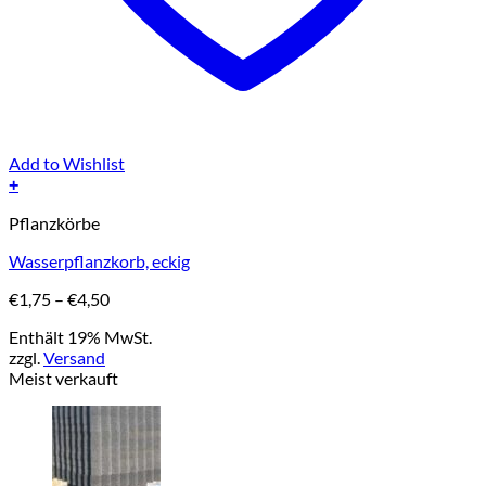
Add to Wishlist
+
Dieses
Pflanzkörbe
Produkt
weist
Wasserpflanzkorb, eckig
mehrere
Varianten
Preisspanne:
€
1,75
–
€
4,50
auf.
€1,75
Die
Enthält 19% MwSt.
bis
Optionen
zzgl.
Versand
€4,50
können
Meist verkauft
auf
der
Produktseite
gewählt
werden