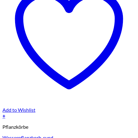
Add to Wishlist
+
Dieses
Pflanzkörbe
Produkt
weist
Wasserpflanzkorb, rund