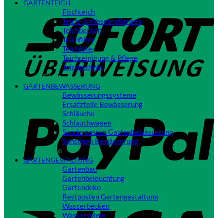
GARTENTEICH
S
Fischteich
Teich- & Wasserpflanzen
Teichbecken
Teichfilter
Teichfolie
Teichreinigung & Pflege
Teichtechnik
Close
GARTENBEWÄSSERUNG
Bewässerungssysteme
P
Ersatzteile Bewässerung
Schläuche
Schlauchwagen
Sonderposten Gartenbewässerung
Sonstiges Bewässerung
Close
GARTENGESTALTUNG
Gartenbau
Gartenbeleuchtung
Gartendeko
Restposten Gartengestaltung
V
Wasserbecken
Wasserspiele