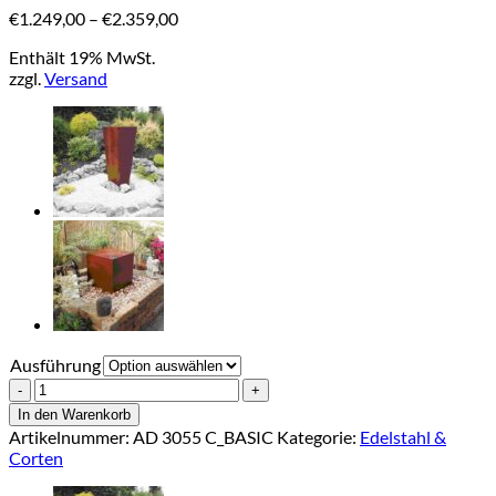
Preisspanne:
€
1.249,00
–
€
2.359,00
€1.249,00
Enthält 19% MwSt.
bis
zzgl.
Versand
€2.359,00
Ausführung
Wasserspiel
Noblese
In den Warenkorb
(
Artikelnummer:
AD 3055 C_BASIC
Kategorie:
Edelstahl &
Ellipse
Corten
)
Corten-