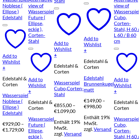
Add to
Add to
Wishlist
Wishlist
+
+
Add to
Dieses
Dieses
Edelstahl &
Wishlist
Produkt
Edelstahl &
Produkt
Corten
+
weist
Corten
weist
Dieses
mehrere
Edelstahl
mehrere
Edelstahl &
Produkt
Add to
Varianten
Add to
Wasserspiel
Brunnenkugel
Varianten
Corten
weist
Wishlist
auf.
Wishlist
Cubo,Corten-
matt
auf.
mehrere
+
Die
+
Stahl
Wasserspiel
Die
Varianten
Dieses
Optionen
€
149,00
–
Noblese (
Optionen
Edelstahl &
Edelstahl &
auf.
Produkt
können
€
855,00
–
Preisspanne:
€
998,00
Ellipse )
können
Corten
Corten
Die
weist
auf
Preisspanne:
€
1.099,00
€149,00
Edelstahl
auf
Optionen
mehrere
der
€855,00
Enthält 19%
bis
Wasserspiel
Wasserspie
der
können
Varianten
Produktseite
Enthält 19%
bis
MwSt.
€
929,00
–
€998,00
Future (
Cubo,
Produktseite
auf
auf.
gewählt
MwSt.
€1.099,00
zzgl.
Versand
Preisspanne:
€
1.729,00
Ellipse,
Corten-
gewählt
der
Die
werden
zzgl.
Versand
€929,00
eckig ),
Stahl, H 60 
werden
Produktseite
Optionen