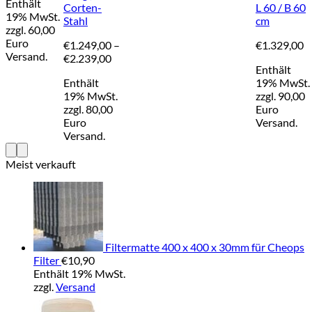
Enthält
bis
Corten-
L 60 / B 60
gewählt
können
19% MwSt.
€1.729,00
Stahl
cm
werden
auf
zzgl. 60,00
der
Euro
€
1.249,00
–
€
1.329,00
Produktseite
Versand.
Preisspanne:
€
2.239,00
gewählt
Enthält
€1.249,00
werden
Enthält
19% MwSt.
bis
19% MwSt.
zzgl. 90,00
€2.239,00
zzgl. 80,00
Euro
Euro
Versand.
Versand.
Meist verkauft
Filtermatte 400 x 400 x 30mm für Cheops
Filter
€
10,90
Enthält 19% MwSt.
zzgl.
Versand