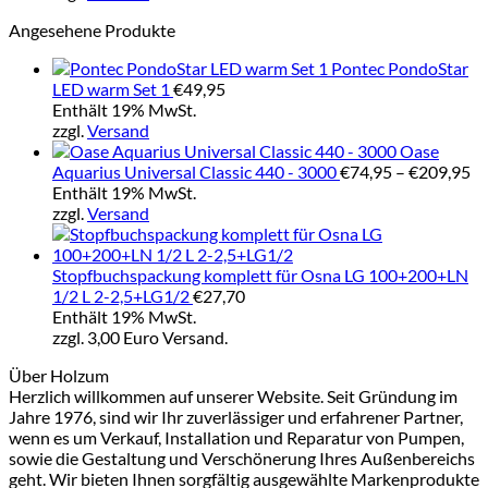
€172,00
Angesehene Produkte
Pontec PondoStar
LED warm Set 1
€
49,95
Enthält 19% MwSt.
zzgl.
Versand
Oase
Pr
Aquarius Universal Classic 440 - 3000
€
74,95
–
€
209,95
€7
Enthält 19% MwSt.
bi
zzgl.
Versand
€2
Stopfbuchspackung komplett für Osna LG 100+200+LN
1/2 L 2-2,5+LG1/2
€
27,70
Enthält 19% MwSt.
zzgl. 3,00 Euro Versand.
Über Holzum
Herzlich willkommen auf unserer Website. Seit Gründung im
Jahre 1976, sind wir Ihr zuverlässiger und erfahrener Partner,
wenn es um Verkauf, Installation und Reparatur von Pumpen,
sowie die Gestaltung und Verschönerung Ihres Außenbereichs
geht. Wir bieten Ihnen sorgfältig ausgewählte Markenprodukte