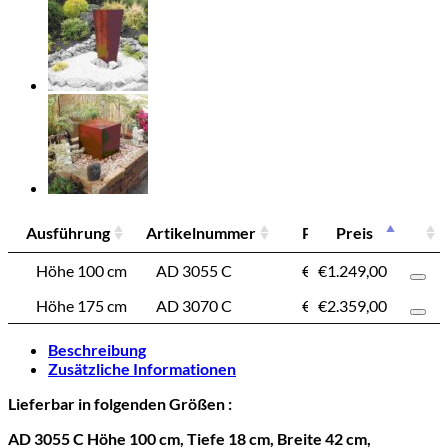
Stahl
Menge
Ausführung
Artikelnummer
Preis
Preis
Ausführung
Artikelnummer
Preis
Höhe 100 cm
AD 3055 C
€
1.249,00
€
1.249,00
Höhe 175 cm
AD 3070 C
€
2.359,00
€
2.359,00
Beschreibung
Zusätzliche Informationen
Lieferbar in folgenden Größen :
AD 3055 C Höhe 100 cm, Tiefe 18 cm, Breite 42 cm,