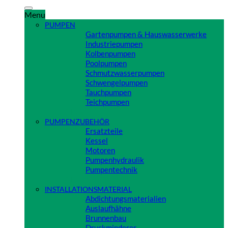
nach:
Menu
PUMPEN
Gartenpumpen & Hauswasserwerke
Industriepumpen
Kolbenpumpen
Poolpumpen
Schmutzwasserpumpen
Schwengelpumpen
Tauchpumpen
Teichpumpen
Close
PUMPENZUBEHÖR
Ersatzteile
Kessel
Motoren
Pumpenhydraulik
Pumpentechnik
Close
INSTALLATIONSMATERIAL
Abdichtungsmaterialien
Auslaufhähne
Brunnenbau
Druckminderer