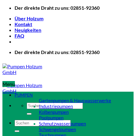
Zum
Der direkte Draht zu uns: 02851-92360
Inhalt
Über Holzum
springen
Kontakt
Neuigkeiten
FAQ
Der direkte Draht zu uns: 02851-92360
Menu
PUMPEN
Gartenpumpen & Hauswasserwerke
Suchen
Industriepumpen
nach:
Kolbenpumpen
Poolpumpen
Suchen
Schmutzwasserpumpen
nach:
Schwengelpumpen
Tauchpumpen