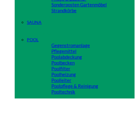
Sonderposten Gartenmöbel
Strandkörbe
Close
SAUNA
Close
POOL
Gegenstromanlage
Pflegemittel
Poolabdeckung
Poolbecken
Poolfilter
Poolheizung
Poolleiter
Poolpflege & Reinigung
Pooltechnik
Close
TIPPS & TRICKS FÜR IHREN GARTEN
VIDEOS/REFERENZEN
Anmelden
Anmelden