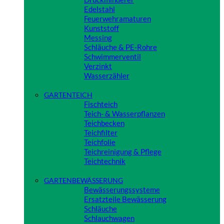
Edelstahl
Feuerwehramaturen
Kunststoff
Messing
Schläuche & PE-Rohre
Schwimmerventil
Verzinkt
Wasserzähler
Close
GARTENTEICH
Fischteich
Teich- & Wasserpflanzen
Teichbecken
Teichfilter
Teichfolie
Teichreinigung & Pflege
Teichtechnik
Close
GARTENBEWÄSSERUNG
Bewässerungssysteme
Ersatzteile Bewässerung
Schläuche
Schlauchwagen