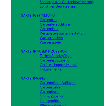
Sonderposten Gartenbewässerung
Sonstiges Bewässerung
Close
GARTENGESTALTUNG
Gartenbau
Gartenbeleuchtung
Gartendeko
Restposten Gartengestaltung
Wasserbecken
Wasserspiele
Close
GARTENHÄUSER & ZUBEHÖR
Farben & Holzpflege
Gartenhauszubehör
Geräteschuppen Metall
Holzelemente
Close
GARTENMÖBEL
Gartenmöbel-Auflagen
Gartenstühle
Gartentische
Grill & Zubehör
Loungemöbel
Pflege & Zubehör