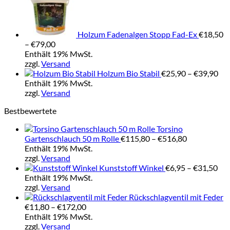
Holzum Fadenalgen Stopp Fad-Ex
€
18,50
Preisspanne:
–
€
79,00
€18,50
Enthält 19% MwSt.
bis
zzgl.
Versand
€79,00
Pre
Holzum Bio Stabil
€
25,90
–
€
39,90
€25
Enthält 19% MwSt.
bis
zzgl.
Versand
€39
Bestbewertete
Torsino
Preisspanne
Gartenschlauch 50 m Rolle
€
115,80
–
€
516,80
€115,80
Enthält 19% MwSt.
bis
zzgl.
Versand
€516,80
Pre
Kunststoff Winkel
€
6,95
–
€
31,50
€6,
Enthält 19% MwSt.
bis
zzgl.
Versand
€31
Rückschlagventil mit Feder
Preisspanne:
€
11,80
–
€
172,00
€11,80
Enthält 19% MwSt.
bis
zzgl.
Versand