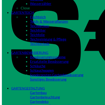
Wasserzähler
Close
GARTENTEICH
Fischteich
Teich- & Wasserpflanzen
Teichbecken
Teichfilter
Teichfolie
Teichreinigung & Pflege
Teichtechnik
Close
GARTENBEWÄSSERUNG
Bewässerungssysteme
Ersatzteile Bewässerung
Schläuche
Schlauchwagen
Sonderposten Gartenbewässerung
Sonstiges Bewässerung
Close
GARTENGESTALTUNG
Gartenbau
Gartenbeleuchtung
Gartendeko