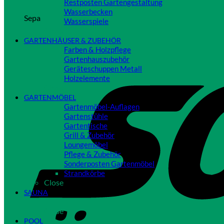
Restposten Gartengestaltung
Wasserbecken
Sepa
Wasserspiele
Close
GARTENHÄUSER & ZUBEHÖR
Farben & Holzpflege
Gartenhauszubehör
Geräteschuppen Metall
Holzelemente
Close
GARTENMÖBEL
Gartenmöbel-Auflagen
Gartenstühle
Gartentische
Grill & Zubehör
Loungemöbel
Pflege & Zubehör
Sonderposten Gartenmöbel
Strandkörbe
Close
SAUNA
Close
POOL