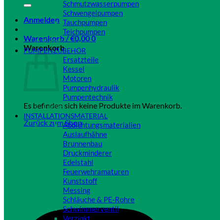
Schmutzwasserpumpen
Schwengelpumpen
Anmelden
Tauchpumpen
Teichpumpen
Warenkorb /
€
0,00
0
Close
Warenkorb
PUMPENZUBEHÖR
Ersatzteile
Kessel
Motoren
Pumpenhydraulik
Pumpentechnik
Es befinden sich keine Produkte im Warenkorb.
Close
INSTALLATIONSMATERIAL
Zurück zum Shop
Abdichtungsmaterialien
Auslaufhähne
Brunnenbau
Druckminderer
Edelstahl
Feuerwehramaturen
Kunststoff
Messing
Schläuche & PE-Rohre
Schwimmerventil
Verzinkt