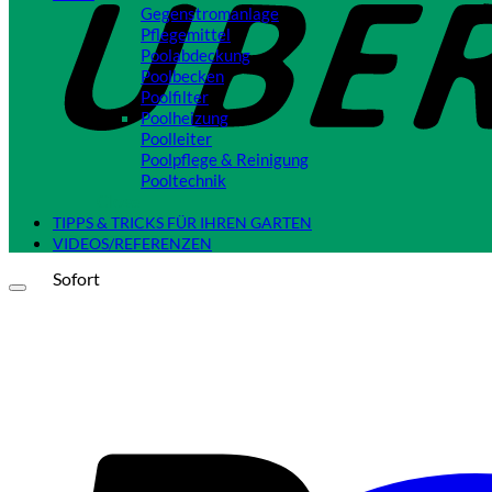
Gegenstromanlage
Pflegemittel
Poolabdeckung
Poolbecken
Poolfilter
Poolheizung
Poolleiter
Poolpflege & Reinigung
Pooltechnik
Close
TIPPS & TRICKS FÜR IHREN GARTEN
VIDEOS/REFERENZEN
Sofort