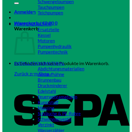
Schwengelpumpen
Tauchpumpen
Anmelden
Teichpumpen
Close
Warenkorb /
€
0,00
0
PUMPENZUBEHÖR
Warenkorb
Ersatzteile
Kessel
Motoren
Pumpenhydraulik
Pumpentechnik
Close
Es befinden sich keine Produkte im Warenkorb.
INSTALLATIONSMATERIAL
Abdichtungsmaterialien
Zurück zum Shop
Auslaufhähne
Brunnenbau
Druckminderer
Edelstahl
Feuerwehramaturen
Kunststoff
Messing
Schläuche & PE-Rohre
Schwimmerventil
Verzinkt
Wasserzähler