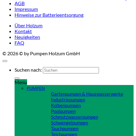
AGB
Impressum
Hinweise zur Batterieentsorgung
Über Holzum
Kontakt
Neuigkeiten
FAQ
© 2026 © by Pumpen Holzum GmbH
Suchen nach:
Menu
PUMPEN
Gartenpumpen & Hauswasserwerke
Industriepumpen
Kolbenpumpen
Poolpumpen
Schmutzwasserpumpen
Schwengelpumpen
Tauchpumpen
Teichpumpen