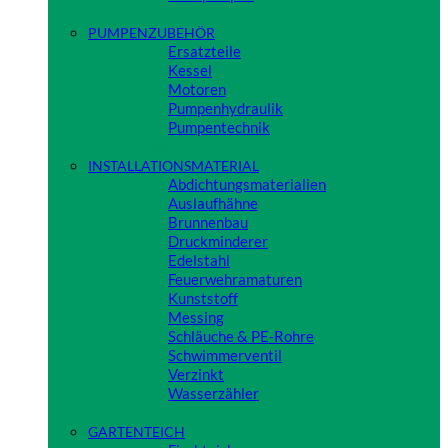
Close
PUMPENZUBEHÖR
Ersatzteile
Kessel
Motoren
Pumpenhydraulik
Pumpentechnik
Close
INSTALLATIONSMATERIAL
Abdichtungsmaterialien
Auslaufhähne
Brunnenbau
Druckminderer
Edelstahl
Feuerwehramaturen
Kunststoff
Messing
Schläuche & PE-Rohre
Schwimmerventil
Verzinkt
Wasserzähler
Close
GARTENTEICH