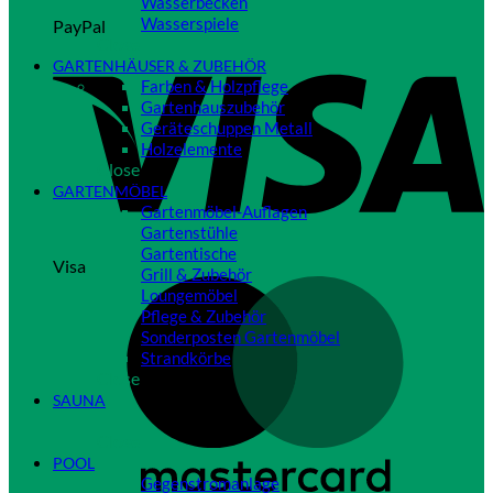
Wasserbecken
Wasserspiele
PayPal
Close
GARTENHÄUSER & ZUBEHÖR
Farben & Holzpflege
Gartenhauszubehör
Geräteschuppen Metall
Holzelemente
Close
GARTENMÖBEL
Gartenmöbel-Auflagen
Gartenstühle
Gartentische
Visa
Grill & Zubehör
Loungemöbel
Pflege & Zubehör
Sonderposten Gartenmöbel
Strandkörbe
Close
SAUNA
Close
POOL
Gegenstromanlage