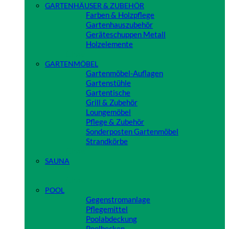
GARTENHÄUSER & ZUBEHÖR
Farben & Holzpflege
Gartenhauszubehör
Geräteschuppen Metall
Holzelemente
Close
GARTENMÖBEL
Gartenmöbel-Auflagen
Gartenstühle
Gartentische
Grill & Zubehör
Loungemöbel
Pflege & Zubehör
Sonderposten Gartenmöbel
Strandkörbe
Close
SAUNA
Close
POOL
Gegenstromanlage
Pflegemittel
Poolabdeckung
Poolbecken