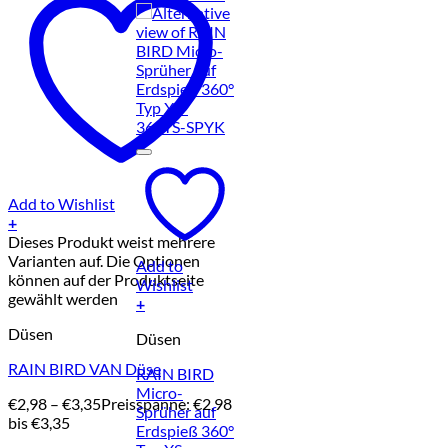
Add to Wishlist
+
Dieses Produkt weist mehrere
Varianten auf. Die Optionen
Add to
können auf der Produktseite
Wishlist
gewählt werden
+
Düsen
Düsen
RAIN BIRD VAN Düse
RAIN BIRD
Micro-
€
2,98
–
€
3,35
Preisspanne: €2,98
Sprüher auf
bis €3,35
Erdspieß 360°