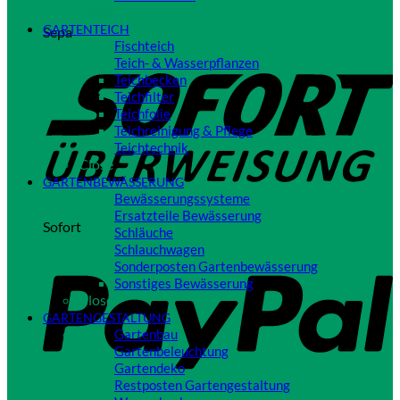
Close
GARTENTEICH
Sepa
Fischteich
Teich- & Wasserpflanzen
Teichbecken
Teichfilter
Teichfolie
Teichreinigung & Pflege
Teichtechnik
Close
GARTENBEWÄSSERUNG
Bewässerungssysteme
Ersatzteile Bewässerung
Sofort
Schläuche
Schlauchwagen
Sonderposten Gartenbewässerung
Sonstiges Bewässerung
Close
GARTENGESTALTUNG
Gartenbau
Gartenbeleuchtung
Gartendeko
Restposten Gartengestaltung