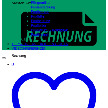
Pflegemittel
MasterCard
Poolabdeckung
Poolbecken
Poolfilter
Poolheizung
Poolleiter
Poolpflege & Reinigung
Pooltechnik
Close
TIPPS & TRICKS FÜR IHREN GARTEN
VIDEOS/REFERENZEN
Rechung
0