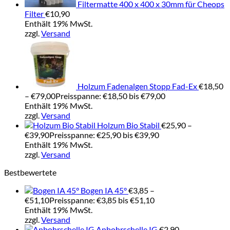
Filtermatte 400 x 400 x 30mm für Cheops
Filter
€
10,90
Enthält 19% MwSt.
zzgl.
Versand
Holzum Fadenalgen Stopp Fad-Ex
€
18,50
–
€
79,00
Preisspanne: €18,50 bis €79,00
Enthält 19% MwSt.
zzgl.
Versand
Holzum Bio Stabil
€
25,90
–
€
39,90
Preisspanne: €25,90 bis €39,90
Enthält 19% MwSt.
zzgl.
Versand
Bestbewertete
Bogen IA 45°
€
3,85
–
€
51,10
Preisspanne: €3,85 bis €51,10
Enthält 19% MwSt.
zzgl.
Versand
Anbohrschelle IG
€
2,90
–