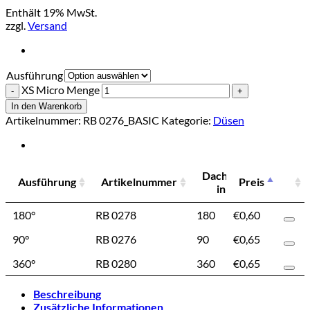
Enthält 19% MwSt.
zzgl.
Versand
Ausführung
XS Micro Menge
In den Warenkorb
Artikelnummer:
RB 0276_BASIC
Kategorie:
Düsen
Dachneigung
Ausführung
Artikelnummer
Preis
Wur
in Grad
Ausführung
Artikelnummer
Dachneigung
Wur
180°
RB 0278
180
€
0,60
0 - 3
in Grad
90°
RB 0276
90
€
0,65
0 - 3
360°
RB 0280
360
€
0,65
0 - 3
Beschreibung
Zusätzliche Informationen