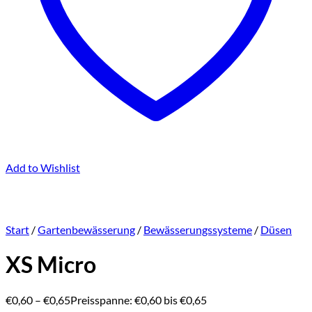
Add to Wishlist
Start
/
Gartenbewässerung
/
Bewässerungssysteme
/
Düsen
XS Micro
€
0,60
–
€
0,65
Preisspanne: €0,60 bis €0,65