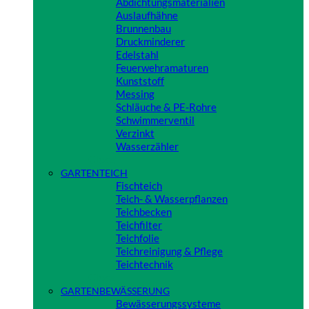
Abdichtungsmaterialien
Auslaufhähne
Brunnenbau
Druckminderer
Edelstahl
Feuerwehramaturen
Kunststoff
Messing
Schläuche & PE-Rohre
Schwimmerventil
Verzinkt
Wasserzähler
Close
GARTENTEICH
Fischteich
Teich- & Wasserpflanzen
Teichbecken
Teichfilter
Teichfolie
Teichreinigung & Pflege
Teichtechnik
Close
GARTENBEWÄSSERUNG
Bewässerungssysteme