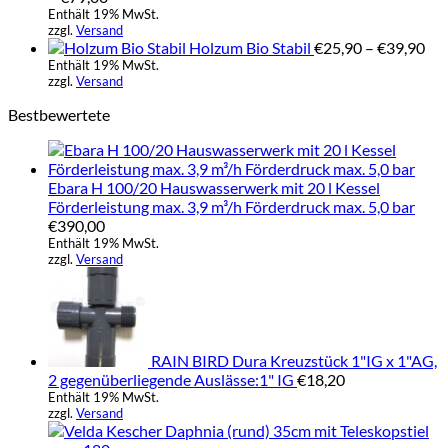
€18,50
Enthält 19% MwSt.
zzgl.
Versand
bis
Pre
Holzum Bio Stabil
€
25,90
–
€
39,90
€79,00
€25
Enthält 19% MwSt.
zzgl.
Versand
bis
€39
Bestbewertete
Ebara H 100/20 Hauswasserwerk mit 20 l Kessel
Förderleistung max. 3,9 m³/h Förderdruck max. 5,0 bar
€
390,00
Enthält 19% MwSt.
zzgl.
Versand
RAIN BIRD Dura Kreuzstück 1"IG x 1"AG,
2 gegenüberliegende Auslässe:1" IG
€
18,20
Enthält 19% MwSt.
zzgl.
Versand