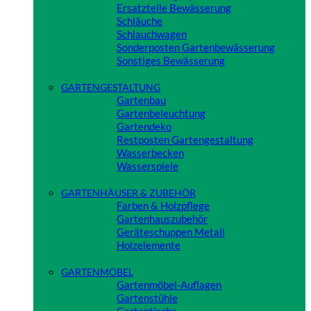
Ersatzteile Bewässerung
Schläuche
Schlauchwagen
Sonderposten Gartenbewässerung
Sonstiges Bewässerung
Close
GARTENGESTALTUNG
Gartenbau
Gartenbeleuchtung
Gartendeko
Restposten Gartengestaltung
Wasserbecken
Wasserspiele
Close
GARTENHÄUSER & ZUBEHÖR
Farben & Holzpflege
Gartenhauszubehör
Geräteschuppen Metall
Holzelemente
Close
GARTENMÖBEL
Gartenmöbel-Auflagen
Gartenstühle
Gartentische