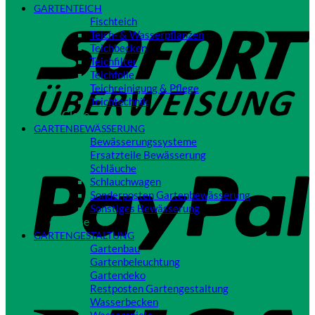
GARTENTEICH
S
Fischteich
Teich- & Wasserpflanzen
Teichbecken
Teichfilter
Teichfolie
Teichreinigung & Pflege
Teichtechnik
Close
GARTENBEWÄSSERUNG
Bewässerungssysteme
P
Ersatzteile Bewässerung
Schläuche
Schlauchwagen
Sonderposten Gartenbewässerung
Sonstiges Bewässerung
Close
GARTENGESTALTUNG
Gartenbau
Gartenbeleuchtung
Gartendeko
Restposten Gartengestaltung
V
Wasserbecken