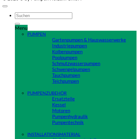
Suchen
nach:
Menu
PUMPEN
Gartenpumpen & Hauswasserwerke
Industriepumpen
Kolbenpumpen
Poolpumpen
Schmutzwasserpumpen
Schwengelpumpen
Tauchpumpen
Teichpumpen
Close
PUMPENZUBEHÖR
Ersatzteile
Kessel
Motoren
Pumpenhydraulik
Pumpentechnik
Close
INSTALLATIONSMATERIAL