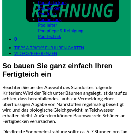
Poolabdeckung
Poolbecken
Poolfilter
Poolheizung
Poolleiter
Poolpflege & Reinigung
Pooltechnik
0
Close
TIPPS & TRICKS FÜR IHREN GARTEN
VIDEOS/REFERENZEN
So bauen Sie ganz einfach Ihren
Fertigteich ein
Beachten Sie bei der Auswahl des Standortes folgende
Kriterien: Wird der Teich unter Bäumen angelegt, ist darauf zu
achten, dass herabfallendes Laub zur Vermeidung einer
überflüssigen Abgabe von Nährstoffen regelmäßig beseitigt
wird und das biologische Gleichgewicht im Teichwasser
erhalten bleibt. Außerdem können Baumwurzeln Schäden an
Fertigbecken verursachen.
Die direkte Sonneneinstrahlung sollte ca. 6-7 Stunden pro Tag