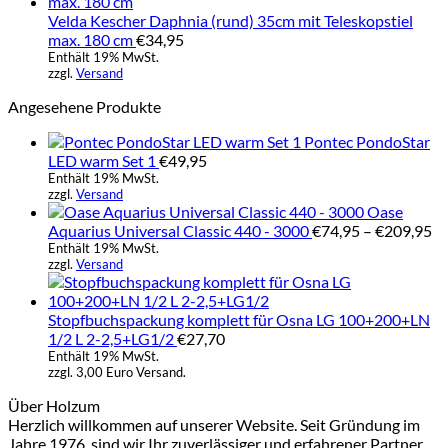
Velda Kescher Daphnia (rund) 35cm mit Teleskopstiel
max. 180 cm
€
34,95
Enthält 19% MwSt.
zzgl.
Versand
Angesehene Produkte
Pontec PondoStar
LED warm Set 1
€
49,95
Enthält 19% MwSt.
zzgl.
Versand
Oase
Pr
Aquarius Universal Classic 440 - 3000
€
74,95
–
€
209,95
€7
Enthält 19% MwSt.
zzgl.
Versand
bi
€2
Stopfbuchspackung komplett für Osna LG 100+200+LN
1/2 L 2-2,5+LG1/2
€
27,70
Enthält 19% MwSt.
zzgl. 3,00 Euro Versand.
Über Holzum
Herzlich willkommen auf unserer Website. Seit Gründung im
Jahre 1976, sind wir Ihr zuverlässiger und erfahrener Partner,