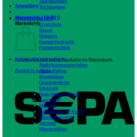
Tauchpumpen
Anmelden
Teichpumpen
Close
Warenkorb /
€
0,00
0
PUMPENZUBEHÖR
Warenkorb
Ersatzteile
Kessel
Motoren
Pumpenhydraulik
Pumpentechnik
Close
Es befinden sich keine Produkte im Warenkorb.
INSTALLATIONSMATERIAL
Abdichtungsmaterialien
Zurück zum Shop
Auslaufhähne
Brunnenbau
S
Druckminderer
Edelstahl
Feuerwehramaturen
Kunststoff
Messing
Schläuche & PE-Rohre
Schwimmerventil
Verzinkt
Wasserzähler
Close