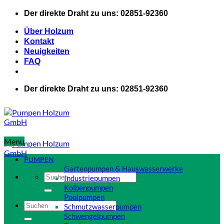
Zum
Der direkte Draht zu uns: 02851-92360
Inhalt
springen
Über Holzum
Kontakt
Neuigkeiten
FAQ
Der direkte Draht zu uns: 02851-92360
Menu
PUMPEN
Gartenpumpen & Hauswasserwerke
Suchen
Industriepumpen
nach:
Kolbenpumpen
Poolpumpen
Suchen
Schmutzwasserpumpen
nach:
Schwengelpumpen