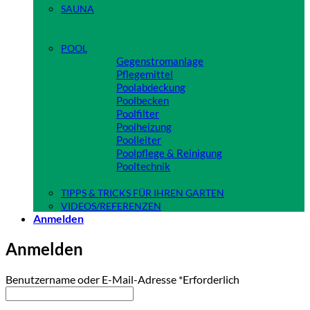
SAUNA
Close
POOL
Gegenstromanlage
Pflegemittel
Poolabdeckung
Poolbecken
Poolfilter
Poolheizung
Poolleiter
Poolpflege & Reinigung
Pooltechnik
Close
TIPPS & TRICKS FÜR IHREN GARTEN
VIDEOS/REFERENZEN
Anmelden
Anmelden
Benutzername oder E-Mail-Adresse
*
Erforderlich