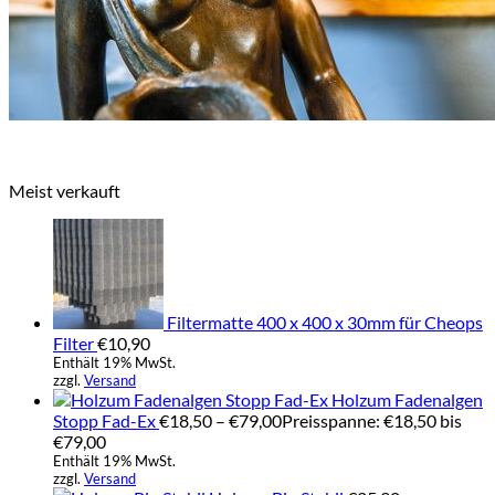
Meist verkauft
Filtermatte 400 x 400 x 30mm für Cheops
Filter
€
10,90
Enthält 19% MwSt.
zzgl.
Versand
Holzum Fadenalgen
Stopp Fad-Ex
€
18,50
–
€
79,00
Preisspanne: €18,50 bis
€79,00
Enthält 19% MwSt.
zzgl.
Versand