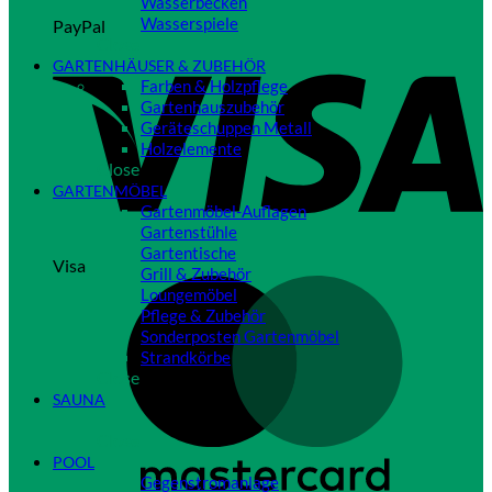
Wasserbecken
Wasserspiele
PayPal
Close
GARTENHÄUSER & ZUBEHÖR
Farben & Holzpflege
Gartenhauszubehör
Geräteschuppen Metall
Holzelemente
Close
GARTENMÖBEL
Gartenmöbel-Auflagen
Gartenstühle
Gartentische
Visa
Grill & Zubehör
Loungemöbel
Pflege & Zubehör
Sonderposten Gartenmöbel
Strandkörbe
Close
SAUNA
Close
POOL
Gegenstromanlage