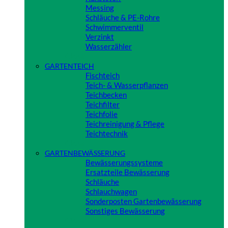
Messing
Schläuche & PE-Rohre
Schwimmerventil
Verzinkt
Wasserzähler
Close
GARTENTEICH
Fischteich
Teich- & Wasserpflanzen
Teichbecken
Teichfilter
Teichfolie
Teichreinigung & Pflege
Teichtechnik
Close
GARTENBEWÄSSERUNG
Bewässerungssysteme
Ersatzteile Bewässerung
Schläuche
Schlauchwagen
Sonderposten Gartenbewässerung
Sonstiges Bewässerung
Close