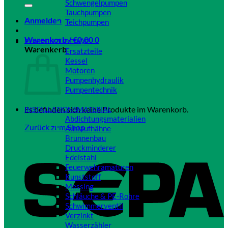
Schwengelpumpen
Tauchpumpen
Anmelden
Teichpumpen
Close
Warenkorb /
€
0,00
0
PUMPENZUBEHÖR
Warenkorb
Ersatzteile
Kessel
Motoren
Pumpenhydraulik
Pumpentechnik
Close
Es befinden sich keine Produkte im Warenkorb.
INSTALLATIONSMATERIAL
Abdichtungsmaterialien
Zurück zum Shop
Auslaufhähne
Brunnenbau
Druckminderer
Edelstahl
Feuerwehramaturen
Kunststoff
Messing
Schläuche & PE-Rohre
Schwimmerventil
Verzinkt
Wasserzähler