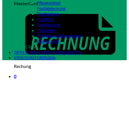
Pflegemittel
MasterCard
Poolabdeckung
Poolbecken
Poolfilter
Poolheizung
Poolleiter
Poolpflege & Reinigung
Pooltechnik
Close
TIPPS & TRICKS FÜR IHREN GARTEN
VIDEOS/REFERENZEN
Rechung
0