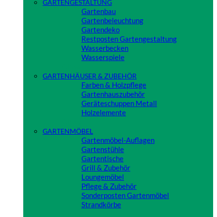
GARTENGESTALTUNG
Gartenbau
Gartenbeleuchtung
Gartendeko
Restposten Gartengestaltung
Wasserbecken
Wasserspiele
Close
GARTENHÄUSER & ZUBEHÖR
Farben & Holzpflege
Gartenhauszubehör
Geräteschuppen Metall
Holzelemente
Close
GARTENMÖBEL
Gartenmöbel-Auflagen
Gartenstühle
Gartentische
Grill & Zubehör
Loungemöbel
Pflege & Zubehör
Sonderposten Gartenmöbel
Strandkörbe
Close