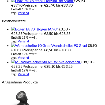
Holzum Bio Stabil
€
25,90
–
€
39,90
Preisspanne: €25,90 bis €39,90
Enthält 19% MwSt.
zzgl.
Versand
Bestbewertete
Bogen IA 90°
€
3,50
–
€
28,35
Preisspanne: €3,50 bis €28,35
Enthält 19% MwSt.
zzgl.
Versand
Wandscheibe 90 Grad
€
8,90
–
€
10,50
Preisspanne: €8,90 bis €10,50
Enthält 19% MwSt.
zzgl.
Versand
MS Winkeleckventil
€
38,10
–
€
53,25
Preisspanne: €38,10 bis €53,25
Enthält 19% MwSt.
zzgl.
Versand
Angesehene Produkte