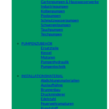
Gartenpumpen & Hauswasserwerke
Industriepumpen
Kolbenpumpen
Poolpumpen
Schmutzwasserpumpen
Schwengelpumpen
Tauchpumpen
Teichpumpen
Close
PUMPENZUBEHÖR
Ersatzteile
Kessel
Motoren
Pumpenhydraulik
Pumpentechnik
Close
INSTALLATIONSMATERIAL
Abdichtungsmaterialien
Auslaufhähne
Brunnenbau
Druckminderer
Edelstahl
Feuerwehramaturen
Kunststoff