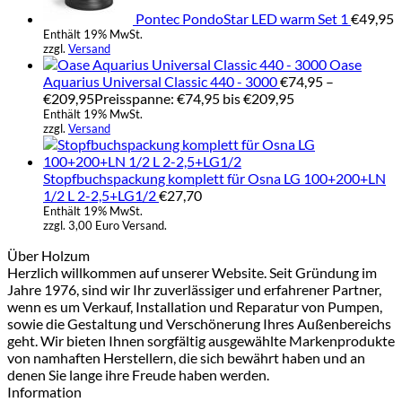
Pontec PondoStar LED warm Set 1
€
49,95
Enthält 19% MwSt.
zzgl.
Versand
Oase
Aquarius Universal Classic 440 - 3000
€
74,95
–
€
209,95
Preisspanne: €74,95 bis €209,95
Enthält 19% MwSt.
zzgl.
Versand
Stopfbuchspackung komplett für Osna LG 100+200+LN
1/2 L 2-2,5+LG1/2
€
27,70
Enthält 19% MwSt.
zzgl. 3,00 Euro Versand.
Über Holzum
Herzlich willkommen auf unserer Website. Seit Gründung im
Jahre 1976, sind wir Ihr zuverlässiger und erfahrener Partner,
wenn es um Verkauf, Installation und Reparatur von Pumpen,
sowie die Gestaltung und Verschönerung Ihres Außenbereichs
geht. Wir bieten Ihnen sorgfältig ausgewählte Markenprodukte
von namhaften Herstellern, die sich bewährt haben und an
denen Sie lange ihre Freude haben werden.
Information