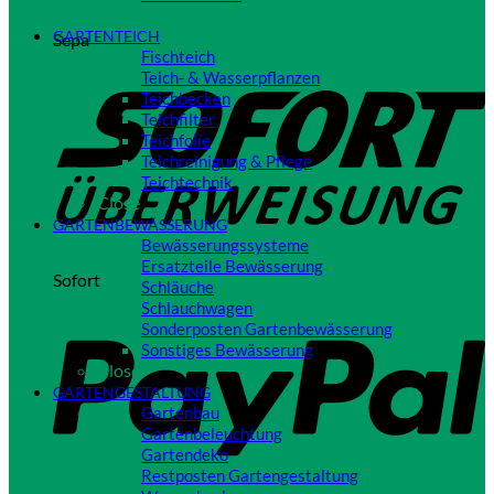
Close
GARTENTEICH
Sepa
Fischteich
Teich- & Wasserpflanzen
Teichbecken
Teichfilter
Teichfolie
Teichreinigung & Pflege
Teichtechnik
Close
GARTENBEWÄSSERUNG
Bewässerungssysteme
Ersatzteile Bewässerung
Sofort
Schläuche
Schlauchwagen
Sonderposten Gartenbewässerung
Sonstiges Bewässerung
Close
GARTENGESTALTUNG
Gartenbau
Gartenbeleuchtung
Gartendeko
Restposten Gartengestaltung