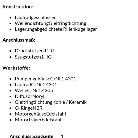
Konstruktion:
Laufrad
geschlossen
Wellendichtung
Gleitringdichtung
Lagerung
abgedichtete Rillenkugellager
Anschlussmaß:
Druckstutzen
1″ IG
Saugstutzen
1″ IG
Werkstoffe:
Pumpengehäuse
CrNi 1.4301
Laufrad
CrNi 1.4301
Welle
CrNi 1.4305
Diffusor
Noryl
Gleitringdichtung
Kohle / Keramik
O-Ringe
NBR
Motorgehäuse
Edelstahl
Motorträger
Edelstahl
Anschluss Saugseite
1"