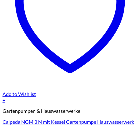
Add to Wishlist
+
Dieses
Gartenpumpen & Hauswasserwerke
Produkt
weist
Calpeda NGM 3 N mit Kessel Gartenpumpe Hauswasserwerk
mehrere
Varianten
auf.