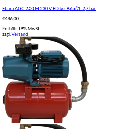
Ebara AGC 2.00 M 230 V FD bei 9,6m³/h 2,7 bar
€
486,00
Enthält 19% MwSt.
zzgl.
Versand