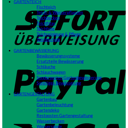
GARTENTEICH
S
Fischteich
Teich- & Wasserpflanzen
Teichbecken
Teichfilter
Teichfolie
Teichreinigung & Pflege
Teichtechnik
Close
GARTENBEWÄSSERUNG
Bewässerungssysteme
P
Ersatzteile Bewässerung
Schläuche
Schlauchwagen
Sonderposten Gartenbewässerung
Sonstiges Bewässerung
Close
GARTENGESTALTUNG
Gartenbau
Gartenbeleuchtung
Gartendeko
Restposten Gartengestaltung
V
Wasserbecken
Wasserspiele