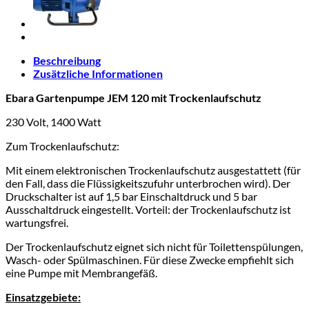
m³/h
Förderdruck
max.
5,0
bar
Beschreibung
Menge
Zusätzliche Informationen
Ebara Gartenpumpe JEM 120 mit Trockenlaufschutz
230 Volt, 1400 Watt
Zum Trockenlaufschutz:
Mit einem elektronischen Trockenlaufschutz ausgestattett (für
den Fall, dass die Flüssigkeitszufuhr unterbrochen wird). Der
Druckschalter ist auf 1,5 bar Einschaltdruck und 5 bar
Ausschaltdruck eingestellt. Vorteil: der Trockenlaufschutz ist
wartungsfrei.
Der Trockenlaufschutz eignet sich nicht für Toilettenspülungen,
Wasch- oder Spülmaschinen. Für diese Zwecke empfiehlt sich
eine Pumpe mit Membrangefäß.
Einsatzgebiete: