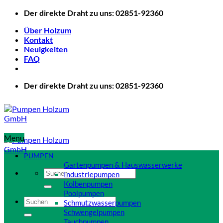
Zum
Der direkte Draht zu uns: 02851-92360
Inhalt
Über Holzum
springen
Kontakt
Neuigkeiten
FAQ
Der direkte Draht zu uns: 02851-92360
Menu
PUMPEN
Gartenpumpen & Hauswasserwerke
Suchen
Industriepumpen
nach:
Kolbenpumpen
Poolpumpen
Suchen
Schmutzwasserpumpen
nach:
Schwengelpumpen
Tauchpumpen