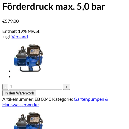
Förderdruck max. 5,0 bar
€
579,00
Enthält 19% MwSt.
zzgl.
Versand
Ebara
JEM/A
In den Warenkorb
120
Artikelnummer:
EB 0040
Kategorie:
Gartenpumpen &
mit
Hauswasserwerke
Trockenlaufschutz
Förderleistung
max.
5,0