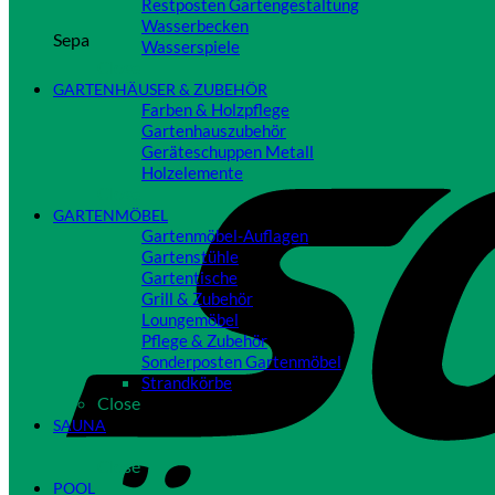
Restposten Gartengestaltung
Wasserbecken
Sepa
Wasserspiele
Close
GARTENHÄUSER & ZUBEHÖR
Farben & Holzpflege
Gartenhauszubehör
Geräteschuppen Metall
Holzelemente
Close
GARTENMÖBEL
Gartenmöbel-Auflagen
Gartenstühle
Gartentische
Grill & Zubehör
Loungemöbel
Pflege & Zubehör
Sonderposten Gartenmöbel
Strandkörbe
Close
SAUNA
Close
POOL