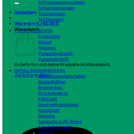
Schmutzwasserpumpen
Schwengelpumpen
Anmelden
Tauchpumpen
Teichpumpen
Warenkorb /
€
0,00
0
Close
Warenkorb
PUMPENZUBEHÖR
Ersatzteile
Kessel
Motoren
Pumpenhydraulik
Pumpentechnik
Es befinden sich keine Produkte im Warenkorb.
Close
INSTALLATIONSMATERIAL
Zurück zum Shop
Abdichtungsmaterialien
Auslaufhähne
Brunnenbau
Druckminderer
Edelstahl
Feuerwehramaturen
Kunststoff
Messing
Schläuche & PE-Rohre
Schwimmerventil
Verzinkt