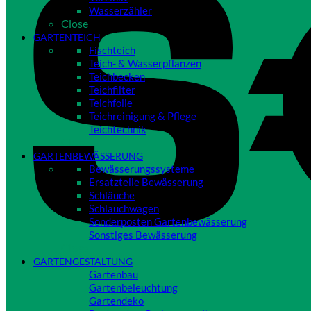
Wasserzähler
Close
GARTENTEICH
Fischteich
Teich- & Wasserpflanzen
Teichbecken
Teichfilter
Teichfolie
Teichreinigung & Pflege
Teichtechnik
Close
GARTENBEWÄSSERUNG
Bewässerungssysteme
Ersatzteile Bewässerung
Schläuche
Schlauchwagen
Sonderposten Gartenbewässerung
Sonstiges Bewässerung
Close
GARTENGESTALTUNG
Gartenbau
Gartenbeleuchtung
Gartendeko