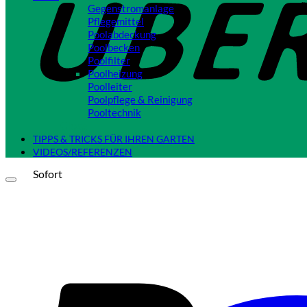
Gegenstromanlage
Pflegemittel
Poolabdeckung
Poolbecken
Poolfilter
Poolheizung
Poolleiter
Poolpflege & Reinigung
Pooltechnik
Close
TIPPS & TRICKS FÜR IHREN GARTEN
VIDEOS/REFERENZEN
Sofort