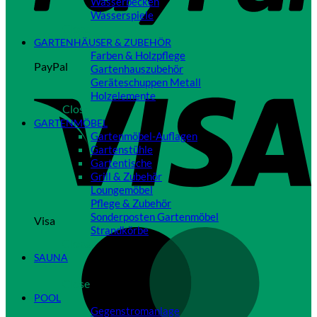
Wasserbecken
Wasserspiele
Close
GARTENHÄUSER & ZUBEHÖR
Farben & Holzpflege
PayPal
Gartenhauszubehör
Geräteschuppen Metall
Holzelemente
Close
GARTENMÖBEL
Gartenmöbel-Auflagen
Gartenstühle
Gartentische
Grill & Zubehör
Loungemöbel
Pflege & Zubehör
Sonderposten Gartenmöbel
Visa
Strandkörbe
Close
SAUNA
Close
POOL
Gegenstromanlage