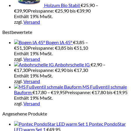
Holzum Bio Stabil
€
25,90
–
€
39,90
Preisspanne: €25,90 bis €39,90
Enthält 19% MwSt.
zzgl.
Versand
Bestbewertete
Bogen IA 45°
€
3,85
–
€
51,10
Preisspanne: €3,85 bis €51,10
Enthält 19% MwSt.
zzgl.
Versand
Anbohrschelle IG
€
2,90
–
€
17,30
Preisspanne: €2,90 bis €17,30
Enthält 19% MwSt.
zzgl.
Versand
MS Fußventil schmale
Bauform
€
17,80
–
€
19,95
Preisspanne: €17,80 bis €19,95
Enthält 19% MwSt.
zzgl.
Versand
Angesehene Produkte
Pontec PondoStar
LED warm Set 1
€
49,95