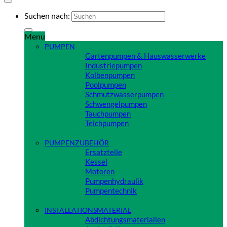
Suchen nach:
Menu
PUMPEN
Gartenpumpen & Hauswasserwerke
Industriepumpen
Kolbenpumpen
Poolpumpen
Schmutzwasserpumpen
Schwengelpumpen
Tauchpumpen
Teichpumpen
Close
PUMPENZUBEHÖR
Ersatzteile
Kessel
Motoren
Pumpenhydraulik
Pumpentechnik
Close
INSTALLATIONSMATERIAL
Abdichtungsmaterialien