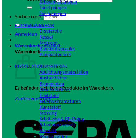
Schwengelpumpen
Tauchpumpen
Teichpumpen
Suchen nach:
Close
PUMPENZUBEHÖR
Ersatzteile
Anmelden
Kessel
Motoren
Warenkorb /
€
0,00
0
Pumpenhydraulik
Warenkorb
Pumpentechnik
Close
INSTALLATIONSMATERIAL
Abdichtungsmaterialien
Auslaufhähne
Brunnenbau
Es befinden sich keine Produkte im Warenkorb.
Druckminderer
Edelstahl
Zurück zum Shop
Feuerwehramaturen
Kunststoff
Messing
Schläuche & PE-Rohre
Schwimmerventil
Verzinkt
Wasserzähler