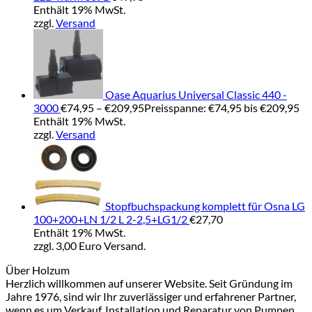
Enthält 19% MwSt.
zzgl.
Versand
Oase Aquarius Universal Classic 440 -
3000
€
74,95
–
€
209,95
Preisspanne: €74,95 bis €209,95
Enthält 19% MwSt.
zzgl.
Versand
Stopfbuchspackung komplett für Osna LG
100+200+LN 1/2 L 2-2,5+LG1/2
€
27,70
Enthält 19% MwSt.
zzgl. 3,00 Euro Versand.
Über Holzum
Herzlich willkommen auf unserer Website. Seit Gründung im
Jahre 1976, sind wir Ihr zuverlässiger und erfahrener Partner,
wenn es um Verkauf, Installation und Reparatur von Pumpen,