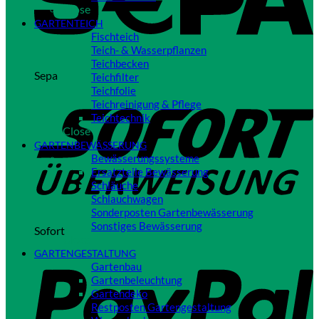
Close
GARTENTEICH
Fischteich
Teich- & Wasserpflanzen
Teichbecken
Sepa
Teichfilter
Teichfolie
Teichreinigung & Pflege
Teichtechnik
Close
GARTENBEWÄSSERUNG
Bewässerungssysteme
Ersatzteile Bewässerung
Schläuche
Schlauchwagen
Sonderposten Gartenbewässerung
Sonstiges Bewässerung
Sofort
Close
GARTENGESTALTUNG
Gartenbau
Gartenbeleuchtung
Gartendeko
Restposten Gartengestaltung