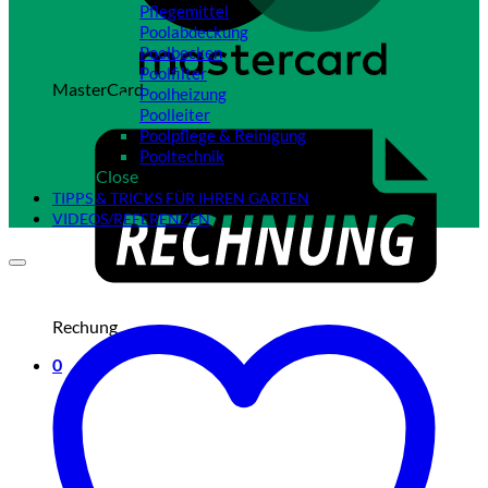
Pflegemittel
Poolabdeckung
Poolbecken
Poolfilter
MasterCard
Poolheizung
Poolleiter
Poolpflege & Reinigung
Pooltechnik
Close
TIPPS & TRICKS FÜR IHREN GARTEN
VIDEOS/REFERENZEN
Rechung
0