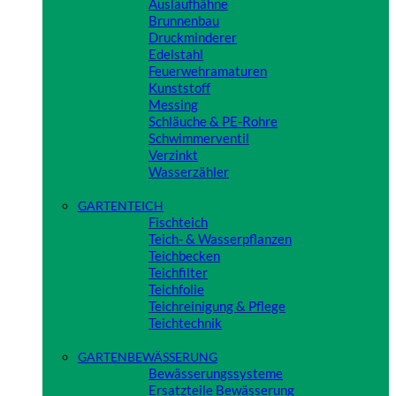
Auslaufhähne
Brunnenbau
Druckminderer
Edelstahl
Feuerwehramaturen
Kunststoff
Messing
Schläuche & PE-Rohre
Schwimmerventil
Verzinkt
Wasserzähler
Close
GARTENTEICH
Fischteich
Teich- & Wasserpflanzen
Teichbecken
Teichfilter
Teichfolie
Teichreinigung & Pflege
Teichtechnik
Close
GARTENBEWÄSSERUNG
Bewässerungssysteme
Ersatzteile Bewässerung