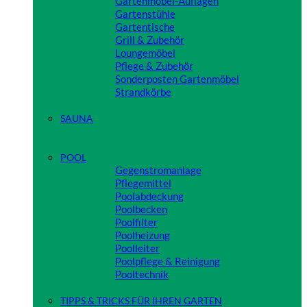
Gartenmöbel-Auflagen
Gartenstühle
Gartentische
Grill & Zubehör
Loungemöbel
Pflege & Zubehör
Sonderposten Gartenmöbel
Strandkörbe
Close
SAUNA
Close
POOL
Gegenstromanlage
Pflegemittel
Poolabdeckung
Poolbecken
Poolfilter
Poolheizung
Poolleiter
Poolpflege & Reinigung
Pooltechnik
Close
TIPPS & TRICKS FÜR IHREN GARTEN