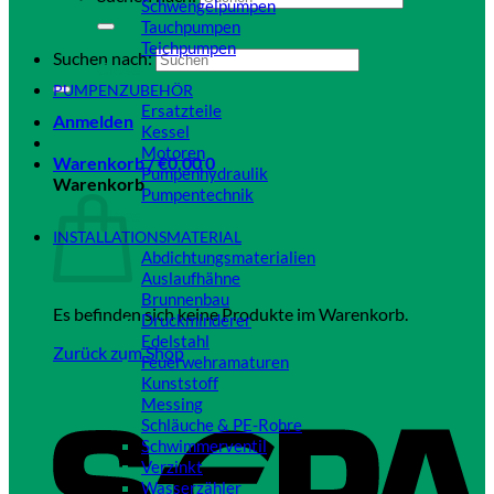
Schwengelpumpen
Tauchpumpen
Teichpumpen
Suchen nach:
Close
PUMPENZUBEHÖR
Ersatzteile
Anmelden
Kessel
Motoren
Warenkorb /
€
0,00
0
Pumpenhydraulik
Warenkorb
Pumpentechnik
Close
INSTALLATIONSMATERIAL
Abdichtungsmaterialien
Auslaufhähne
Brunnenbau
Es befinden sich keine Produkte im Warenkorb.
Druckminderer
Edelstahl
Zurück zum Shop
Feuerwehramaturen
Kunststoff
Messing
Schläuche & PE-Rohre
Schwimmerventil
Verzinkt
Wasserzähler