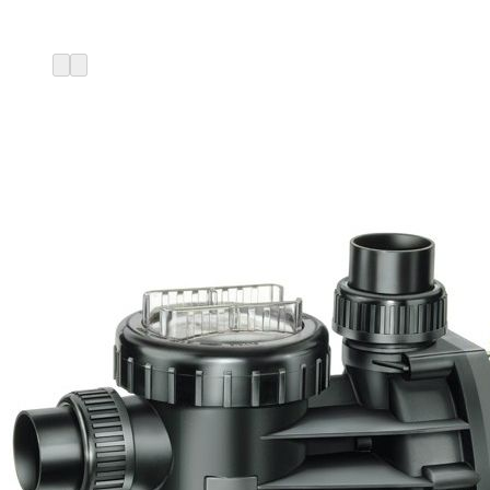
Start
/
Pumpen
/
Poolpumpen
Filterpumpe Speck AquaPlus
4 Leistung 180W / 230V / 4
m³/h
€
239,95
Enthält 19% MwSt.
zzgl.
Versand