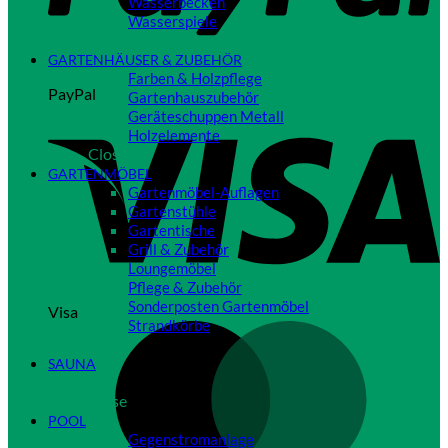
Wasserbecken
Wasserspiele
Close
GARTENHÄUSER & ZUBEHÖR
Farben & Holzpflege
PayPal
Gartenhauszubehör
Geräteschuppen Metall
Holzelemente
Close
GARTENMÖBEL
Gartenmöbel-Auflagen
Gartenstühle
Gartentische
Grill & Zubehör
Loungemöbel
Pflege & Zubehör
Sonderposten Gartenmöbel
Visa
Strandkörbe
Close
SAUNA
Close
POOL
Gegenstromanlage