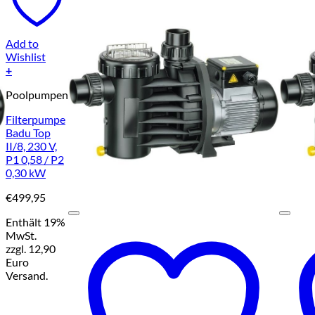
Add to
Wishlist
+
Poolpumpen
Filterpumpe
Badu Top
II/8, 230 V,
P1 0,58 / P2
0,30 kW
€
499,95
Enthält 19%
MwSt.
zzgl. 12,90
Euro
Versand.