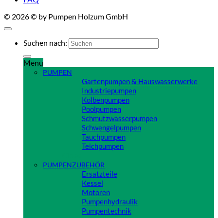
© 2026 © by Pumpen Holzum GmbH
Suchen nach:
Menu
PUMPEN
Gartenpumpen & Hauswasserwerke
Industriepumpen
Kolbenpumpen
Poolpumpen
Schmutzwasserpumpen
Schwengelpumpen
Tauchpumpen
Teichpumpen
Close
PUMPENZUBEHÖR
Ersatzteile
Kessel
Motoren
Pumpenhydraulik
Pumpentechnik