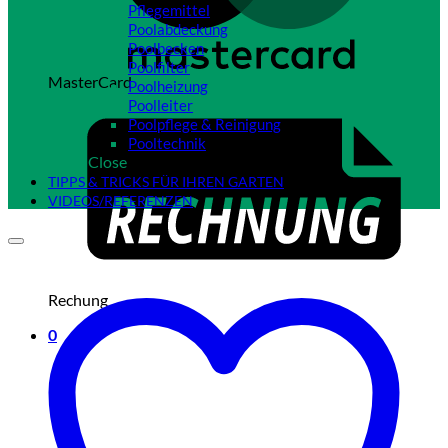
Pflegemittel
Poolabdeckung
Poolbecken
Poolfilter
MasterCard
Poolheizung
Poolleiter
Poolpflege & Reinigung
Pooltechnik
Close
TIPPS & TRICKS FÜR IHREN GARTEN
VIDEOS/REFERENZEN
Rechung
0