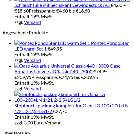
Schlauchtülle mit Sechskant Gewindestück AG
€
4,60
–
€
18,60
Preisspanne: €4,60 bis €18,60
Enthält 19% MwSt.
zzgl.
Versand
Angesehene Produkte
Pontec PondoStar
LED warm Set 1
€
49,95
Enthält 19% MwSt.
zzgl.
Versand
Oase
Aquarius Universal Classic 440 - 3000
€
74,95
–
€
209,95
Preisspanne: €74,95 bis €209,95
Enthält 19% MwSt.
zzgl.
Versand
Stopfbuchspackung komplett für Osna LG 100+200+LN
1/2 L 2-2,5+LG1/2
€
27,70
Enthält 19% MwSt.
zzgl. 3,00 Euro Versand.
Über Holzum