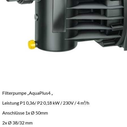
Filterpumpe Speck AquaPlus 4 Leistung 180W / 230V / 4
m³/h Menge
In den Warenkorb
Artikelnummer:
ST 90904
Kategorie:
Poolpumpen
Beschreibung
Zusätzliche Informationen
Filterpumpe „AquaPlus4 „
Leistung P1 0,36/ P2 0,18 kW / 230V / 4 m³/h
Anschlüsse
1x Ø 50mm
2x Ø 38/32 mm