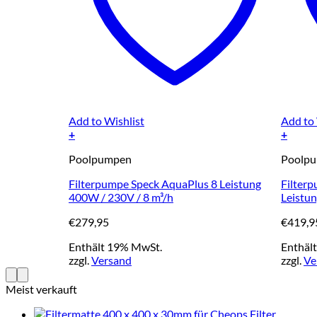
Add to Wishlist
Add to 
+
+
Poolpumpen
Poolp
Filterpumpe Speck AquaPlus 8 Leistung
Filterp
400W / 230V / 8 m³/h
Leistun
€
279,95
€
419,9
Enthält 19% MwSt.
Enthäl
zzgl.
Versand
zzgl.
Ve
Meist verkauft