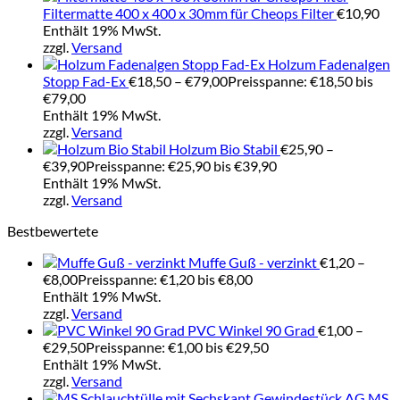
Filtermatte 400 x 400 x 30mm für Cheops Filter
€
10,90
Enthält 19% MwSt.
zzgl.
Versand
Holzum Fadenalgen
Stopp Fad-Ex
€
18,50
–
€
79,00
Preisspanne: €18,50 bis
€79,00
Enthält 19% MwSt.
zzgl.
Versand
Holzum Bio Stabil
€
25,90
–
€
39,90
Preisspanne: €25,90 bis €39,90
Enthält 19% MwSt.
zzgl.
Versand
Bestbewertete
Muffe Guß - verzinkt
€
1,20
–
€
8,00
Preisspanne: €1,20 bis €8,00
Enthält 19% MwSt.
zzgl.
Versand
PVC Winkel 90 Grad
€
1,00
–
€
29,50
Preisspanne: €1,00 bis €29,50
Enthält 19% MwSt.
zzgl.
Versand
MS