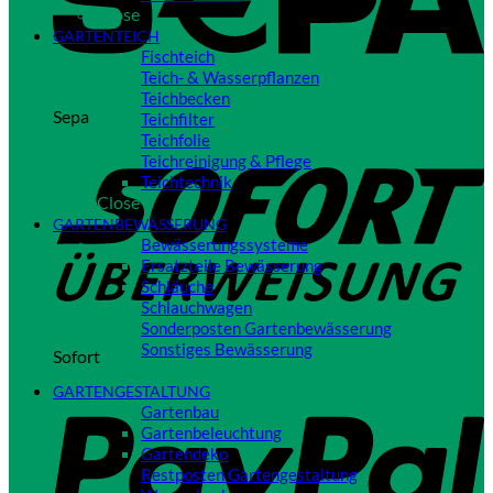
Close
GARTENTEICH
Fischteich
Teich- & Wasserpflanzen
Teichbecken
Sepa
Teichfilter
Teichfolie
Teichreinigung & Pflege
Teichtechnik
Close
GARTENBEWÄSSERUNG
Bewässerungssysteme
Ersatzteile Bewässerung
Schläuche
Schlauchwagen
Sonderposten Gartenbewässerung
Sonstiges Bewässerung
Sofort
Close
GARTENGESTALTUNG
Gartenbau
Gartenbeleuchtung
Gartendeko
Restposten Gartengestaltung