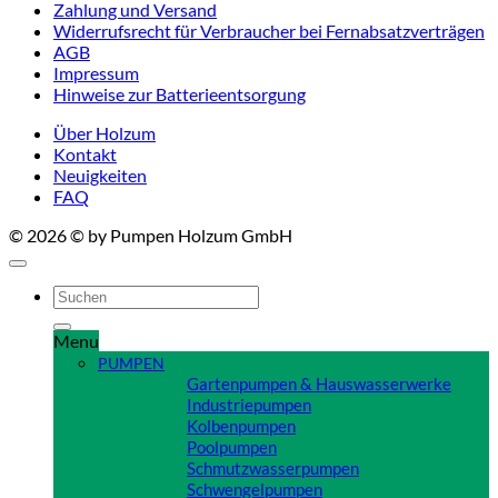
Zahlung und Versand
Widerrufsrecht für Verbraucher bei Fernabsatzverträgen
AGB
Impressum
Hinweise zur Batterieentsorgung
Über Holzum
Kontakt
Neuigkeiten
FAQ
© 2026 © by Pumpen Holzum GmbH
Suchen
nach:
Menu
PUMPEN
Gartenpumpen & Hauswasserwerke
Industriepumpen
Kolbenpumpen
Poolpumpen
Schmutzwasserpumpen
Schwengelpumpen