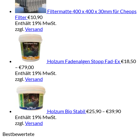
Filtermatte 400 x 400 x 30mm für Cheops
Filter
€
10,90
Enthält 19% MwSt.
zzgl.
Versand
Holzum Fadenalgen Stopp Fad-Ex
€
18,50
Preisspanne:
–
€
79,00
€18,50
Enthält 19% MwSt.
bis
zzgl.
Versand
€79,00
Preisspa
€25,90
bis
€39,90
Holzum Bio Stabil
€
25,90
–
€
39,90
Enthält 19% MwSt.
zzgl.
Versand
Bestbewertete