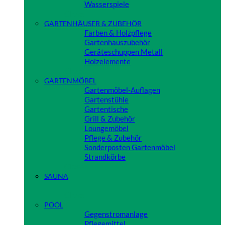
Wasserspiele
Close
GARTENHÄUSER & ZUBEHÖR
Farben & Holzpflege
Gartenhauszubehör
Geräteschuppen Metall
Holzelemente
Close
GARTENMÖBEL
Gartenmöbel-Auflagen
Gartenstühle
Gartentische
Grill & Zubehör
Loungemöbel
Pflege & Zubehör
Sonderposten Gartenmöbel
Strandkörbe
Close
SAUNA
Close
POOL
Gegenstromanlage
Pflegemittel