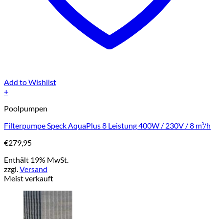
Add to Wishlist
+
Poolpumpen
Filterpumpe Speck AquaPlus 8 Leistung 400W / 230V / 8 m³/h
€
279,95
Enthält 19% MwSt.
zzgl.
Versand
Meist verkauft