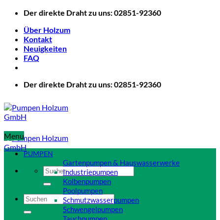
Zum
Der direkte Draht zu uns: 02851-92360
Inhalt
Über Holzum
springen
Kontakt
Neuigkeiten
FAQ
Der direkte Draht zu uns: 02851-92360
Menu
PUMPEN
Gartenpumpen & Hauswasserwerke
Suchen
Industriepumpen
nach:
Kolbenpumpen
Poolpumpen
Suchen
Schmutzwasserpumpen
nach:
Schwengelpumpen
Tauchpumpen