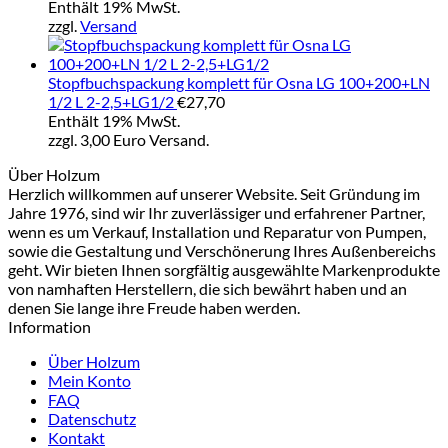
€7
Enthält 19% MwSt.
bi
zzgl.
Versand
€2
Stopfbuchspackung komplett für Osna LG 100+200+LN
1/2 L 2-2,5+LG1/2
€
27,70
Enthält 19% MwSt.
zzgl. 3,00 Euro Versand.
Über Holzum
Herzlich willkommen auf unserer Website. Seit Gründung im
Jahre 1976, sind wir Ihr zuverlässiger und erfahrener Partner,
wenn es um Verkauf, Installation und Reparatur von Pumpen,
sowie die Gestaltung und Verschönerung Ihres Außenbereichs
geht. Wir bieten Ihnen sorgfältig ausgewählte Markenprodukte
von namhaften Herstellern, die sich bewährt haben und an
denen Sie lange ihre Freude haben werden.
Information
Über Holzum
Mein Konto
FAQ
Datenschutz
Kontakt