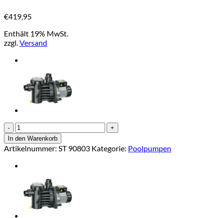
€
419,95
Enthält 19% MwSt.
zzgl.
Versand
Filterpumpe
Speck
In den Warenkorb
Badu
Artikelnummer:
ST 90803
Kategorie:
Poolpumpen
Magic
II/8
Leistung
600W
/
230V
/