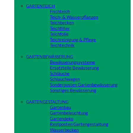
GARTENTEICH
Fischteich
Teich- & Wasserpflanzen
Teichbecken
Teichfilter
Teichfolie
Teichreinigung & Pflege
Teichtechnik
Close
GARTENBEWÄSSERUNG
Bewässerungssysteme
Ersatzteile Bewässerung
Schläuche
Schlauchwagen
Sonderposten Gartenbewässerung
Sonstiges Bewässerung
Close
GARTENGESTALTUNG
Gartenbau
Gartenbeleuchtung
Gartendeko
Restposten Gartengestaltung
Wasserbecken