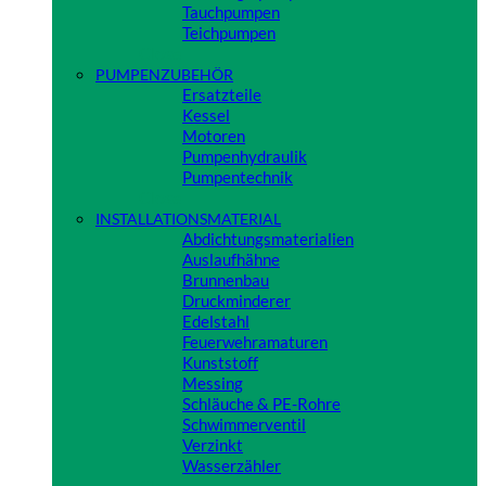
Tauchpumpen
Teichpumpen
Close
PUMPENZUBEHÖR
Ersatzteile
Kessel
Motoren
Pumpenhydraulik
Pumpentechnik
Close
INSTALLATIONSMATERIAL
Abdichtungsmaterialien
Auslaufhähne
Brunnenbau
Druckminderer
Edelstahl
Feuerwehramaturen
Kunststoff
Messing
Schläuche & PE-Rohre
Schwimmerventil
Verzinkt
Wasserzähler
Close