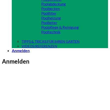
Poolabdeckung
Poolbecken
Poolfilter
Poolheizung
Poolleiter
Poolpflege & Reinigung
Pooltechnik
Close
TIPPS & TRICKS FÜR IHREN GARTEN
VIDEOS/REFERENZEN
Anmelden
Anmelden
Erforderlich
Benutzername oder E-Mail-Adresse
*
Erforderlich
Passwort
*
Angemeldet bleiben
Anmelden
Passwort vergessen?