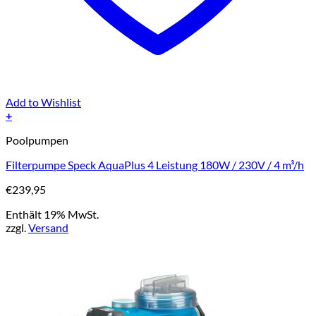
Add to Wishlist
+
Poolpumpen
Filterpumpe Speck AquaPlus 4 Leistung 180W / 230V / 4 m³/h
€
239,95
Enthält 19% MwSt.
zzgl.
Versand