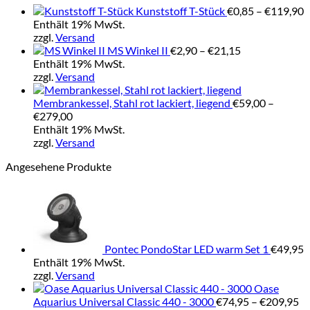
P
Kunststoff T-Stück
€
0,85
–
€
119,90
€
Enthält 19% MwSt.
b
zzgl.
Versand
Preisspanne:
€
MS Winkel II
€
2,90
–
€
21,15
€2,90
Enthält 19% MwSt.
bis
zzgl.
Versand
€21,15
Membrankessel, Stahl rot lackiert, liegend
€
59,00
–
Preisspanne:
€
279,00
€59,00
Enthält 19% MwSt.
bis
zzgl.
Versand
€279,00
Angesehene Produkte
Pontec PondoStar LED warm Set 1
€
49,95
Enthält 19% MwSt.
zzgl.
Versand
Oase
Pr
Aquarius Universal Classic 440 - 3000
€
74,95
–
€
209,95