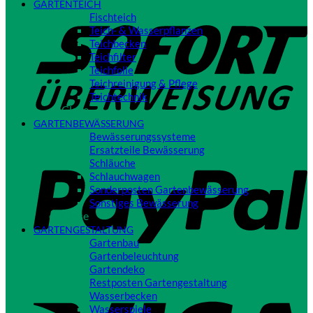
GARTENTEICH
S
Fischteich
Teich- & Wasserpflanzen
Teichbecken
Teichfilter
Teichfolie
Teichreinigung & Pflege
Teichtechnik
Close
GARTENBEWÄSSERUNG
Bewässerungssysteme
P
Ersatzteile Bewässerung
Schläuche
Schlauchwagen
Sonderposten Gartenbewässerung
Sonstiges Bewässerung
Close
GARTENGESTALTUNG
Gartenbau
Gartenbeleuchtung
Gartendeko
Restposten Gartengestaltung
V
Wasserbecken
Wasserspiele